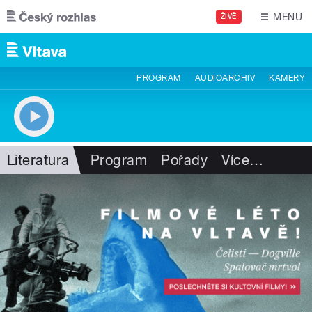
Přejít k hlavnímu obsahu
MENU
ŽIVĚ
PROGRAM
AUDIOARCHIV
KAMERY
Literatura
Program
Pořady
Více
…