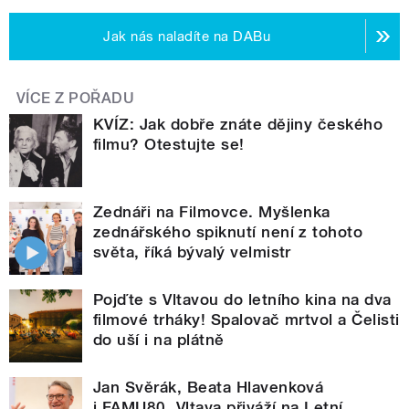
Jak nás naladíte na DABu
VÍCE Z POŘADU
KVÍZ: Jak dobře znáte dějiny českého
filmu? Otestujte se!
Zednáři na Filmovce. Myšlenka
zednářského spiknutí není z tohoto
světa, říká bývalý velmistr
Pojďte s Vltavou do letního kina na dva
filmové trháky! Spalovač mrtvol a Čelisti
do uší i na plátně
Jan Svěrák, Beata Hlavenková
i FAMU80. Vltava přiváží na Letní