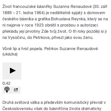
Život francouzské básnířky Suzanne Renaudové (30. září
1889 – 21. ledna 1964) je nedělitelně spjatý s domovem
českého básníka a grafika Bohuslava Reynka, který se na
ni nejprve v roce 1923 obrátil s prosbou o autorizaci
překladu její prvotiny Zde tvůj život. O tři roky později si ji
na Vysočinu, do Petrkova, přivezl jako svou ženu.
Vůně lip a hrst popela. Petrkov Suzanne Renaudové
(ukázka)
0:42
Druhá světová válka a především komunistický převrat v
Československu však do básnířčina života dramaticky