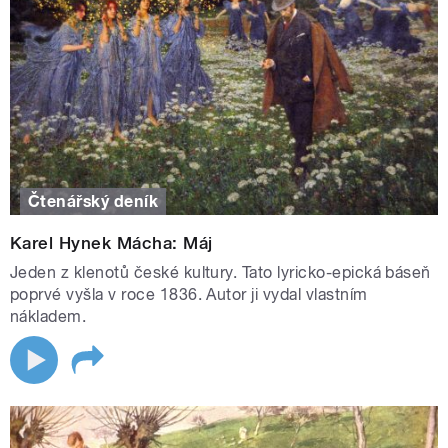
Čtenářský deník
Karel Hynek Mácha: Máj
Jeden z klenotů české kultury. Tato lyricko-epická báseň
poprvé vyšla v roce 1836. Autor ji vydal vlastním
nákladem.