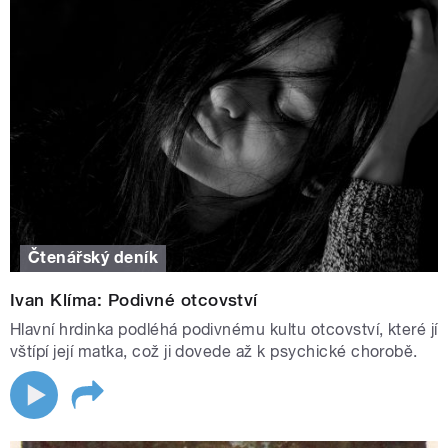
Čtenářský deník
Ivan Klíma: Podivné otcovství
Hlavní hrdinka podléhá podivnému kultu otcovství, které jí
vštípí její matka, což ji dovede až k psychické chorobě.