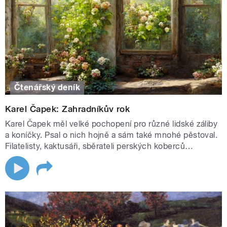
Čtenářský deník
Karel Čapek: Zahradníkův rok
Karel Čapek měl velké pochopení pro různé lidské záliby
a koníčky. Psal o nich hojně a sám také mnohé pěstoval.
Filatelisty, kaktusáři, sběrateli perských koberců…