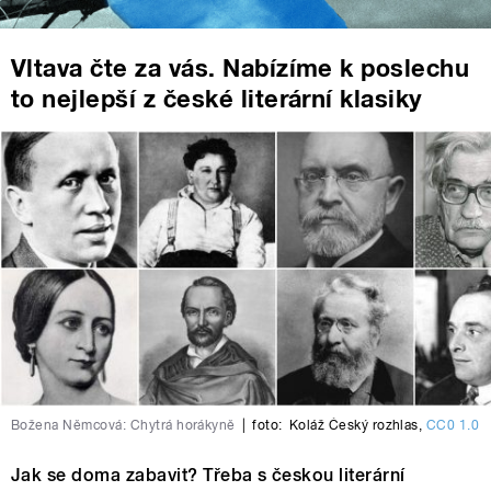
Vltava čte za vás. Nabízíme k poslechu
to nejlepší z české literární klasiky
Božena Němcová: Chytrá horákyně
|
foto:
Koláž Český rozhlas
,
CC0 1.0
Jak se doma zabavit? Třeba s českou literární