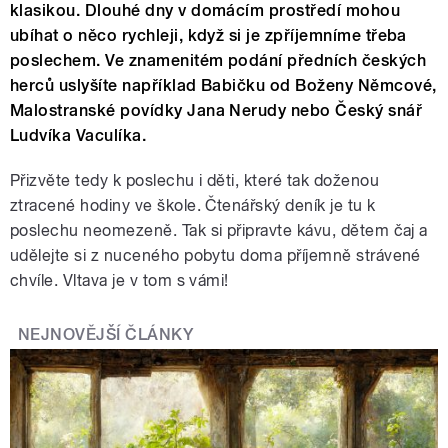
klasikou. Dlouhé dny v domácím prostředí mohou
ubíhat o něco rychleji, když si je zpříjemníme třeba
poslechem. Ve znamenitém podání předních českých
herců uslyšíte například Babičku od Boženy Němcové,
Malostranské povídky Jana Nerudy nebo Český snář
Ludvíka Vaculíka.
Přizvěte tedy k poslechu i děti, které tak doženou
ztracené hodiny ve škole. Čtenářský deník je tu k
poslechu neomezeně. Tak si připravte kávu, dětem čaj a
udělejte si z nuceného pobytu doma příjemně strávené
chvíle. Vltava je v tom s vámi!
NEJNOVĚJŠÍ ČLÁNKY