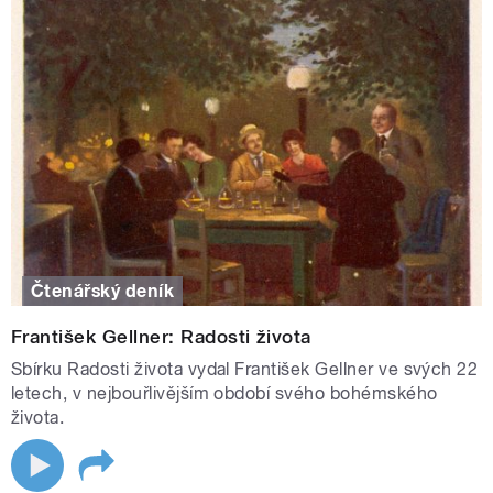
Čtenářský deník
František Gellner: Radosti života
Sbírku Radosti života vydal František Gellner ve svých 22
letech, v nejbouřlivějším období svého bohémského
života.