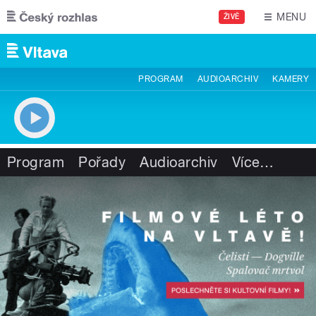
Přejít k hlavnímu obsahu
MENU
ŽIVĚ
PROGRAM
AUDIOARCHIV
KAMERY
Program
Pořady
Audioarchiv
Více
…