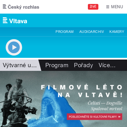
Přejít k hlavnímu obsahu
MENU
ŽIVĚ
PROGRAM
AUDIOARCHIV
KAMERY
Výtvarné umění
Program
Pořady
Více
…