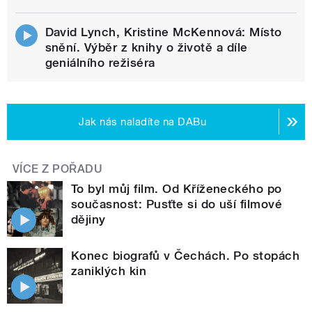
David Lynch, Kristine McKennová: Místo
snění. Výběr z knihy o životě a díle
geniálního režiséra
Jak nás naladíte na DABu
VÍCE Z POŘADU
To byl můj film. Od Kříženeckého po
současnost: Pusťte si do uší filmové
dějiny
Konec biografů v Čechách. Po stopách
zaniklých kin