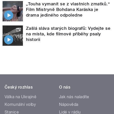
„Touha vymanit se z vlastních zmatků.“
Film Mistryně Bohdana Karáska je
drama jediného odpoledne
Zašlá sláva starých biografů: Vydejte se
na místa, kde filmové příběhy psaly
historii
Český rozhlas
O nás
Válka na Ukrajině
Jak nás naladíte
Komunální volby
Nápověda
Stanice
Lidé v rádiu