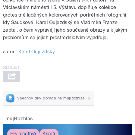
Václavském náměstí 15. Výstavu doplňuje kolekce
groteskně laděných kolorovaných portrétních fotografií
Idy Saudkové. Karel Oujezdský se Vladimíra Franze
zeptal, o čem vyprávějí jeho současné obrazy a k jakým
pause
problémům se jejich prostřednictvím vyjadřuje.
autor:
Karel Oujezdský
Všechny díly pořadu na mujRozhlas
mujRozhlas
Hry a četby
Krimi