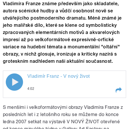
Vladimíra Franze známe především jako skladatele,
autora scénické hudby a vůdčí osobnost nově se
utvářejícího postmoderního dramatu. Méně známé je
jeho malířské dílo, které se klene od symbolisticky
zpracovaných elementárních motivů a akvarelových
impresí až po velkoformátové expresívně-orfické
variace na hudební témata a monumentální "oltářní"
obrazy, v nichž glosuje, ironizuje a kriticky nazírá s
groteskním nadhledem naši aktuální současnost.
Vladimír Franz - V nový život
Vladimír Franz - V nový život
4:02
Play /
Vladimír Franz - V nový život
S menšími i velkoformátovými obrazy Vladimíra Franze z
posledních let i z letošního roku se můžeme do konce
ledna 2007 setkat na výstavě V NOVÝ ŽIVOT otevřené
od konce minulého týdne v Gallery Art Factory na