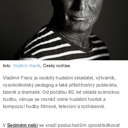
foto:
Vojtěch Havlík
,
Český rozhlas
Vladimír Franz je osobitý hudební skladatel, výtvarník,
vysokoškolský pedagog a také příležitostný publicista,
básník a dramatik. Od počátku 80. let skládá scénickou
hudbu, věnuje se rovněž volné hudební tvorbě a
kompozici hudby filmové, televizní a rozhlasové.
Vladimír Franz
V
Sedmém nebi
se snaží posluchačům zprostředkovat