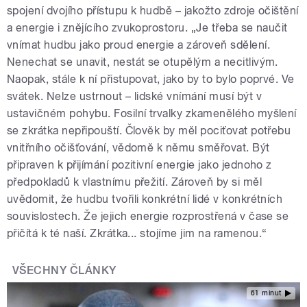
spojení dvojího přístupu k hudbě – jakožto zdroje očištění
a energie i znějícího zvukoprostoru. „Je třeba se naučit
vnímat hudbu jako proud energie a zároveň sdělení.
Nenechat se unavit, nestát se otupělým a necitlivým.
Naopak, stále k ní přistupovat, jako by to bylo poprvé. Ve
svátek. Nelze ustrnout – lidské vnímání musí být v
ustavičném pohybu. Fosilní trvalky zkamenělého myšlení
se zkrátka nepřipouští. Člověk by měl pociťovat potřebu
vnitřního očišťování, vědomě k němu směřovat. Být
připraven k přijímání pozitivní energie jako jednoho z
předpokladů k vlastnímu přežití. Zároveň by si měl
uvědomit, že hudbu tvořili konkrétní lidé v konkrétních
souvislostech. Že jejich energie rozprostřená v čase se
přičítá k té naší. Zkrátka... stojíme jim na ramenou.“
VŠECHNY ČLÁNKY
61 minut