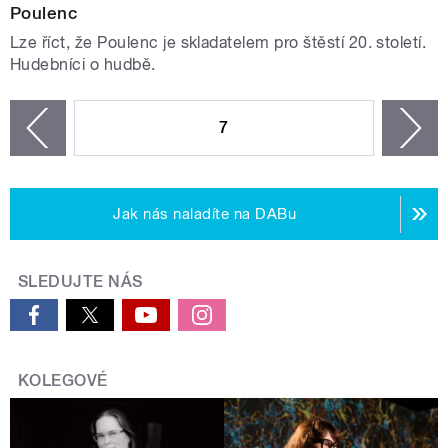
Poulenc
Lze říct, že Poulenc je skladatelem pro štěstí 20. století.
Hudebníci o hudbě.
STRÁNKY
7
n
zí
Jak nás naladíte na DABu
SLEDUJTE NÁS
KOLEGOVÉ