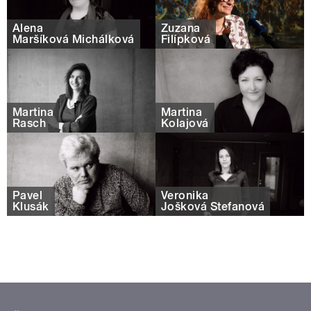
Alena
Zuzana
Maršíková Michálková
Filípková
Martina
Martina
Rasch
Kolajová
Pavel
Veronika
Klusák
Jošková Štefanová