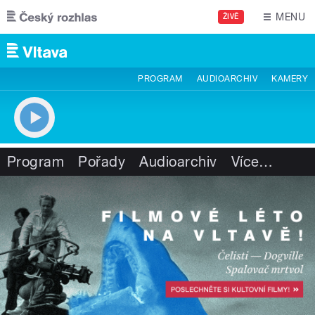
Přejít k hlavnímu obsahu
MENU
ŽIVĚ
PROGRAM
AUDIOARCHIV
KAMERY
Program
Pořady
Audioarchiv
Více
…