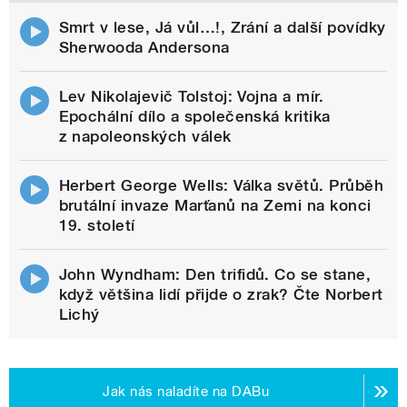
Smrt v lese, Já vůl…!, Zrání a další povídky
Sherwooda Andersona
Lev Nikolajevič Tolstoj: Vojna a mír.
Epochální dílo a společenská kritika
z napoleonských válek
Herbert George Wells: Válka světů. Průběh
brutální invaze Marťanů na Zemi na konci
19. století
John Wyndham: Den trifidů. Co se stane,
když většina lidí přijde o zrak? Čte Norbert
Lichý
Jak nás naladíte na DABu