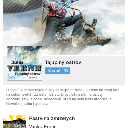
Tajuplný ostrov
Koupit
Lincolnův ostrov nikdo nikdy na mapě nenašel, a přece ho znají lidé
na celém světě. Už déle než sto třicet let na něm prožívají
dobrodružství s pěticí trosečníků, kteří na něm našli útočiště, a
hlavně nejedno tajemství.
Pastvina zmizelých
Václav Erben