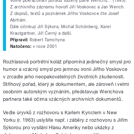
Volné pokračování pořadu Vážený pane Werichu... (1995).
Z archivního záznamu hovoří Jiří Voskovec a Jan Werich.
Z dopisů, textů a poznámek Jiřího Voskovce čte Josef
Abrhám.
Dále účinkují Jiří Sýkora, Michal Schönberg, Karel
Krautgartner, Jiří Černý a další.
Připravil:
Robert Tamchyna
Natočeno:
v roce 2001
Rozhlasová portrétní koláž připomíná jedinečný smysl pro
humor a vzácný smysl pro jemnou ironii Jiřího Voskovce
v zrcadle jeho neopakovatelných životních zkušeností.
Střihový pořad, který je dokumentem, ale zároveň i velmi
osobním autorským vyznáním, představuje Werichova
partnera také očima vzácných archivních dokumentů.
Vedle úryvků z rozhovoru s Karlem Kynclem v New
Yorku (r. 1963) uslyšíte např. i záběry z rozhovoru s Jiřím
Sýkorou pro vysílání Hlasu Ameriky nebo ukázky z