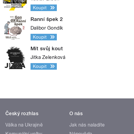
Koupit
Ranní špek 2
Dalibor Gondík
Koupit
Mít svůj kout
Jitka Zelenková
Koupit
Český rozhlas
O nás
Válka na Ukrajině
Jak nás naladíte
Komunální volby
Nápověda