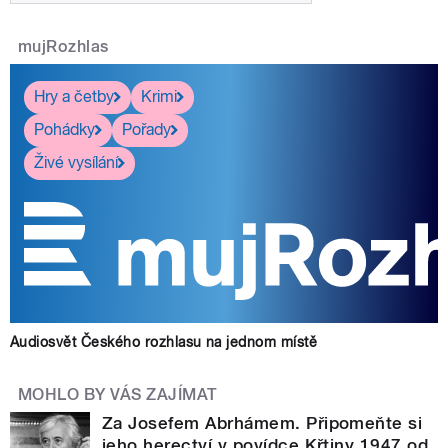
mujRozhlas
Hry a četby
Krimi
Pohádky
Pořady
Živé vysílání
Audiosvět Českého rozhlasu na jednom místě
MOHLO BY VÁS ZAJÍMAT
Za Josefem Abrhámem. Připomeňte si
jeho herectví v povídce Křtiny 1947 od