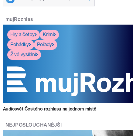
mujRozhlas
Hry a četby
Krimi
Pohádky
Pořady
Živé vysílání
Audiosvět Českého rozhlasu na jednom místě
NEJPOSLOUCHANĚJŠÍ