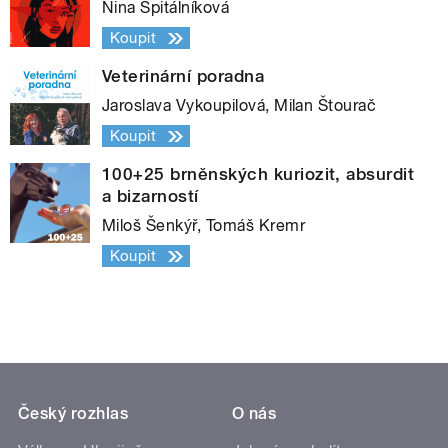
Nina Špitálníková
Koupit
Veterinární poradna
Jaroslava Vykoupilová, Milan Štourač
Koupit
100+25 brněnských kuriozit, absurdit
a bizarností
Miloš Šenkýř, Tomáš Kremr
Koupit
Český rozhlas
O nás