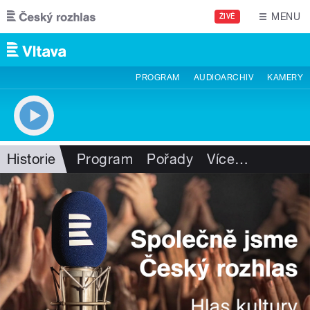
Přejít k hlavnímu obsahu
MENU
ŽIVĚ
PROGRAM
AUDIOARCHIV
KAMERY
Historie
Program
Pořady
Více
…