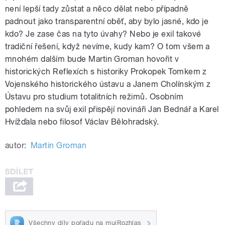
není lepší tady zůstat a něco dělat nebo případně
padnout jako transparentní oběť, aby bylo jasné, kdo je
kdo? Je zase čas na tyto úvahy? Nebo je exil takové
tradiční řešení, když nevíme, kudy kam? O tom všem a
mnohém dalším bude Martin Groman hovořit v
historických Reflexích s historiky Prokopek Tomkem z
Vojenského historického ústavu a Janem Cholínským z
Ústavu pro studium totalitních režimů. Osobním
pohledem na svůj exil přispějí novináři Jan Bednář a Karel
Hvížďala nebo filosof Václav Bělohradský.
autor:
Martin Groman
Všechny díly pořadu na mujRozhlas