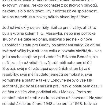
exilovým vlnám. Někdo odcházel z politických důvodů,
někomu šlo o holý život, jiný nechtěl žít ve společnosti,
kde se nemohl realizovat, někdo hledal lepší život.
Jednotlivé exily se ale lišily. Exil za první války, ať už to
byla skupina kolem T. G. Masaryka, nebo jiné politické
skupiny, ale také legionáři, usiloval o jediné - o nové
uspořádání státu pro Čechy po skončení války. Za druhé
světové války byla situace exilu o poznání složitější - sice
je tu snaha spojit se pod vedením Edvarda Beneše, ale
nešli za ním už všichni, svůj exil měli autonomističtí
Slováci, svůj měli zástupci opozičních stran bývalé
republiky, svůj měli sudetoněmečtí demokraté, svůj
komunisté a ostatně také v Londýně nebylo vše tak
jednotné, jak by si Beneš asi přál. Navíc postupem času i
on čím dál tím více podléhal vlivu Moskvy. Proto se
ostatně také někteří z exilu po válce už nevraceli. Nejvíce
se odcházelo po únoru 1948 a po srpnu 1968, tedy se