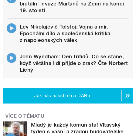
brutální invaze Marťanů na Zemi na konci
19. století
Lev Nikolajevič Tolstoj: Vojna a mír.
Epochální dílo a společenská kritika
z napoleonských válek
John Wyndham: Den trifidů. Co se stane,
když většina lidí přijde o zrak? Čte Norbert
Lichý
Jak nás naladíte na DABu
VÍCE O TÉMATU
Mladý je každý komunista! Vltavský
týden s vášní a zradou budovatelské