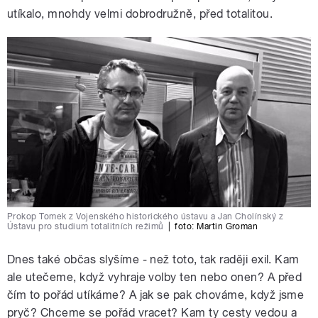
utíkalo, mnohdy velmi dobrodružně, před totalitou.
Prokop Tomek z Vojenského historického ústavu a Jan Cholínský z
Ústavu pro studium totalitních režimů
|
foto:
Martin Groman
Dnes také občas slyšíme - než toto, tak raději exil. Kam
ale utečeme, když vyhraje volby ten nebo onen? A před
čím to pořád utíkáme? A jak se pak chováme, když jsme
pryč? Chceme se pořád vracet? Kam ty cesty vedou a