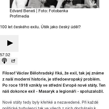
Edvard Beneš | Foto: Fotobanka
Profimedia
100 let českého exilu. Útěk jako český úděl?
57:32
Filosof Václav Bělohradský říká, že exil, tak jej známe
z naší moderní historie, je středoevropský problém.
Po roce 1918 vznikly ve střední Evropě nové státy. Ten
náš dokonce exil - Masaryk a legionáři - spoluzaložil.
Nové státy tedy byly křehké a nezavedené. Při každé
politické turbulenci tak ve všech z nich docházelo k