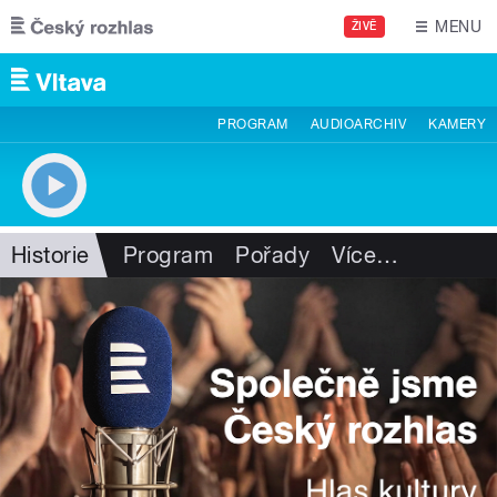
Přejít k hlavnímu obsahu
MENU
ŽIVĚ
PROGRAM
AUDIOARCHIV
KAMERY
Historie
Program
Pořady
Více
…