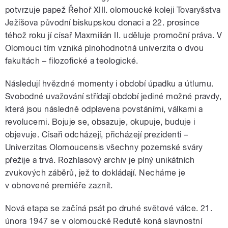
potvrzuje papež Řehoř XIII. olomoucké koleji Tovaryšstva
Ježíšova původní biskupskou donaci a 22. prosince
téhož roku jí císař Maxmilián II. uděluje promoční práva. V
Olomouci tím vzniká plnohodnotná univerzita o dvou
fakultách – filozofické a teologické.
Následují hvězdné momenty i období úpadku a útlumu.
Svobodné uvažování střídají období jediné možné pravdy,
která jsou následně odplavena povstáními, válkami a
revolucemi. Bojuje se, obsazuje, okupuje, buduje i
objevuje. Císaři odcházejí, přicházejí prezidenti –
Univerzitas Olomoucensis všechny pozemské sváry
přežije a trvá. Rozhlasový archiv je plný unikátních
zvukových záběrů, jež to dokládají. Necháme je
v obnovené premiéře zaznít.
Nová etapa se začíná psát po druhé světové válce. 21.
února 1947 se v olomoucké Redutě koná slavnostní