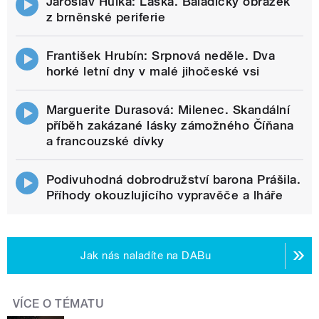
Jaroslav Hůlka: Láska. Baladický obrázek
z brněnské periferie
František Hrubín: Srpnová neděle. Dva
horké letní dny v malé jihočeské vsi
Marguerite Durasová: Milenec. Skandální
příběh zakázané lásky zámožného Číňana
a francouzské dívky
Podivuhodná dobrodružství barona Prášila.
Příhody okouzlujícího vypravěče a lháře
Jak nás naladíte na DABu
VÍCE O TÉMATU