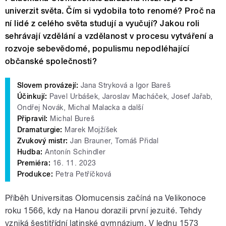
univerzit světa. Čím si vydobila toto renomé? Proč na
ní lidé z celého světa studují a vyučují? Jakou roli
sehrávají vzdělání a vzdělanost v procesu vytváření a
rozvoje sebevědomé, populismu nepodléhající
občanské společnosti?
Slovem provázejí:
Jana Stryková a Igor Bareš
Účinkují:
Pavel Urbášek, Jaroslav Macháček, Josef Jařab,
Ondřej Novák, Michal Malacka a další
Připravil:
Michal Bureš
Dramaturgie:
Marek Mojžíšek
Zvukový mistr:
Jan Brauner, Tomáš Přidal
Hudba:
Antonín Schindler
Premiéra:
16. 11. 2023
Produkce:
Petra Petříčková
Příběh Universitas Olomucensis začíná na Velikonoce
roku 1566, kdy na Hanou dorazili první jezuité. Tehdy
vzniká šestitřídní latinské gymnázium. V lednu 1573