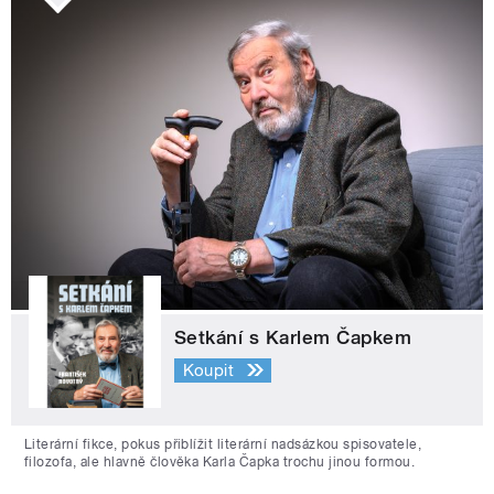
Setkání s Karlem Čapkem
Koupit
Literární fikce, pokus přiblížit literární nadsázkou spisovatele,
filozofa, ale hlavně člověka Karla Čapka trochu jinou formou.