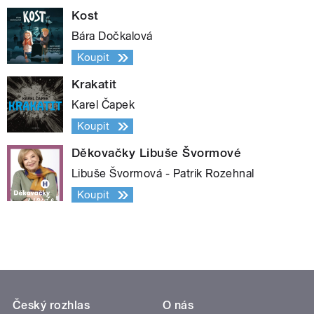
Kost
Bára Dočkalová
Koupit
Krakatit
Karel Čapek
Koupit
Děkovačky Libuše Švormové
Libuše Švormová - Patrik Rozehnal
Koupit
Český rozhlas
O nás