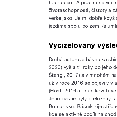
hodnocení. A prodírá se vší to
životaschopnosti, čistoty a zá
verše jako: Je mi dobře když
jezdíme spolu po zemi /a umí
Vycizelovaný výsl
Druhá autorova básnická sbírk
2020) vyšla tři roky po jeho 
Štengl, 2017) a v mnohém na
už v roce 2016 se objevily v 
(Host, 2016) a publikoval i ve
Jeho básně byly přeloženy ta
Rumunsku. Básník žije střída
kde se aktivně podílí na chodu