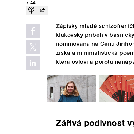
7:44
Zápisky mladé schizofrenič
klukovský příběh v básnický
nominovaná na Cenu Jiřího 
získala minimalistická poe
která oslovila porotu nená
Zářivá podivnost v