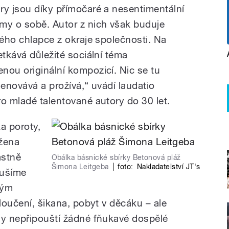
ry jsou díky přímočaré a nesentimentální
my o sobě. Autor z nich však buduje
lého chlapce z okraje společnosti. Na
etkává důležité sociální téma
nou originální kompozicí. Nic se tu
menovává a prožívá,“ uvádí laudatio
o mladé talentované autory do 30 let.
a poroty,
ožena
astně
Obálka básnické sbírky Betonová pláž
Šimona Leitgeba
|
foto:
Nakladatelství JT's
tušíme
ným
yloučení, šikana, pobyt v děcáku – ale
ny nepřipouští žádné fňukavé dospělé