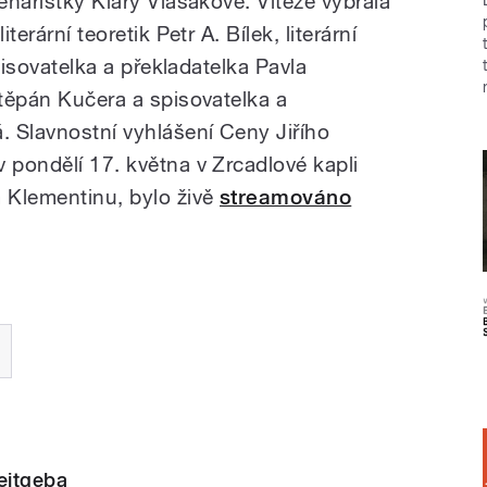
cenáristky Kláry Vlasákové. Vítěze vybrala
terární teoretik Petr A. Bílek, literární
spisovatelka a překladatelka Pavla
Štěpán Kučera a spisovatelka a
 Slavnostní vyhlášení Ceny Jiřího
 pondělí 17. května v Zrcadlové kapli
 Klementinu, bylo živě
streamováno
eitgeba