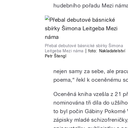
hudebního pořadu Mezi náma a 
Přebal debutové básnické sbírky Šimona
Leitgeba Mezi náma
|
foto:
Nakladatelství
Petr Štengl
nejen samy za sebe, ale pracu
poema,“ řekl k oceněnému s
Oceněná kniha vzešla z 21 při
nominována tři díla do užšíh
to byl počin Gábiny Pokorné V
zápisky mladé schizofreničky