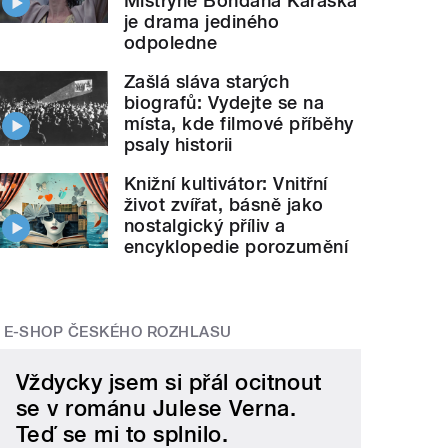
Mistryně Bohdana Karáska
je drama jediného
odpoledne
Zašlá sláva starých
biografů: Vydejte se na
místa, kde filmové příběhy
psaly historii
Knižní kultivátor: Vnitřní
život zvířat, básně jako
nostalgický příliv a
encyklopedie porozumění
E-SHOP ČESKÉHO ROZHLASU
Vždycky jsem si přál ocitnout
se v románu Julese Verna.
Teď se mi to splnilo.