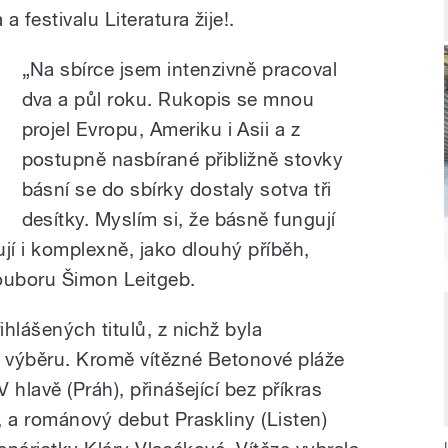
festivalu Literatura žije!.
„Na sbírce jsem intenzivně pracoval
dva a půl roku. Rukopis se mnou
projel Evropu, Ameriku i Asii a z
postupně nasbírané přibližně stovky
básní se do sbírky dostaly sotva tři
desítky. Myslím si, že básně fungují
jí i komplexně, jako dlouhý příběh,
ouboru Šimon Leitgeb.
hlášených titulů, z nichž byla
o výběru. Kromě vítězné Betonové pláže
 hlavě (Práh), přinášející bez příkras
, a románový debut Praskliny (Listen)