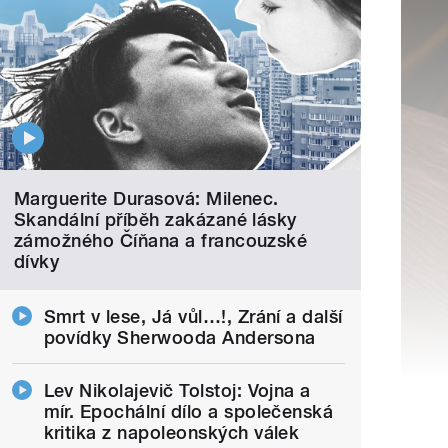
Marguerite Durasová: Milenec.
Skandální příběh zakázané lásky
zámožného Číňana a francouzské
dívky
Smrt v lese, Já vůl…!, Zrání a další
povídky Sherwooda Andersona
Lev Nikolajevič Tolstoj: Vojna a
mír. Epochální dílo a společenská
kritika z napoleonských válek