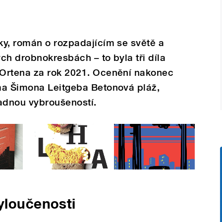
ky, román o rozpadajícím se světě a
ch drobnokresbách – to byla tři díla
Ortena za rok 2021. Ocenění nakonec
ma Šimona Leitgeba Betonová pláž,
padnou vybroušeností.
yloučenosti