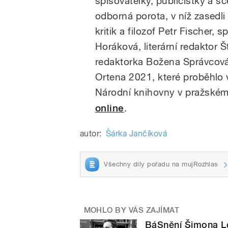
spisovatelky, publicistky a s
odborná porota, v níž zasedli li
kritik a filozof Petr Fischer, 
Horáková, literární redaktor 
redaktorka Božena Správcová.
Ortena 2021, které proběhlo v
Národní knihovny v pražském
online
.
autor:
Šárka Jančíková
Všechny díly pořadu na mujRozhlas
MOHLO BY VÁS ZAJÍMAT
BáSnění Šimona L