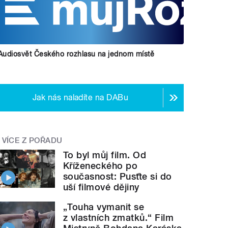
Audiosvět Českého rozhlasu na jednom místě
Jak nás naladíte na DABu
VÍCE Z POŘADU
To byl můj film. Od
Kříženeckého po
současnost: Pusťte si do
uší filmové dějiny
„Touha vymanit se
z vlastních zmatků.“ Film