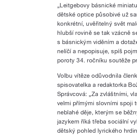
„Leitgebovy básnické miniatu
dětské optice působivé už sa
konkrétní, uvěřitelný svět ma
hlubší rovině se tak vzácně s
s básnickým viděním a dotaže
nelíčí a nepopisuje, spíš poj
poroty 34. ročníku soutěže pr
Volbu vítěze odůvodnila členk
spisovatelka a redaktorka B
Správcová: „Za zvláštními, vl
velmi přímými slovními spoji 
neblahé děje, kterým se běž
jazykem říká třeba sociální v
dětský pohled lyrického hrdi