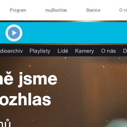
Program
mujRozhlas
Stanice
O r
dioarchiv
Playlisty
Lidé
Kamery
O nás
D