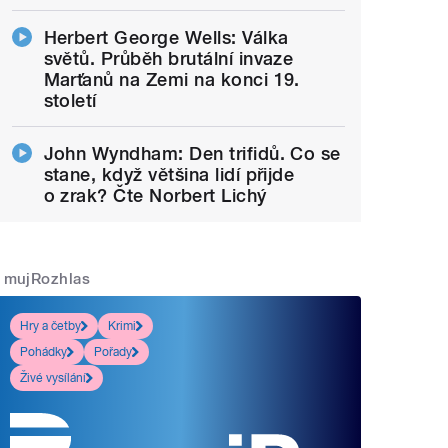
Herbert George Wells: Válka
světů. Průběh brutální invaze
Marťanů na Zemi na konci 19.
století
John Wyndham: Den trifidů. Co se
stane, když většina lidí přijde
o zrak? Čte Norbert Lichý
mujRozhlas
Hry a četby
Krimi
Pohádky
Pořady
Živé vysílání