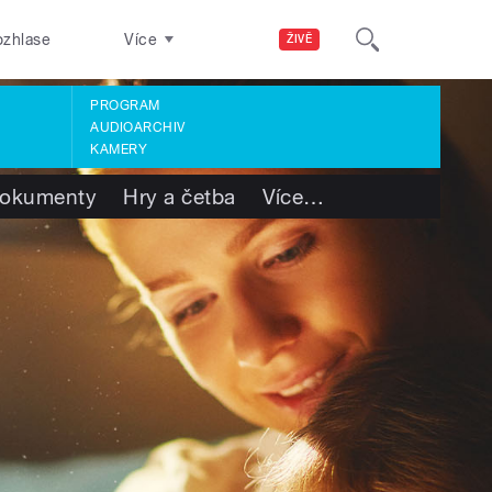
ozhlase
Více
ŽIVĚ
PROGRAM
AUDIOARCHIV
KAMERY
okumenty
Hry a četba
Více
…