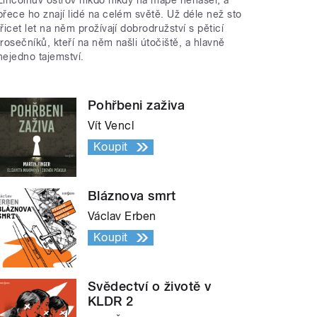
přece ho znají lidé na celém světě. Už déle než sto
třicet let na něm prožívají dobrodružství s pěticí
trosečníků, kteří na něm našli útočiště, a hlavně
nejedno tajemství.
Pohřbeni zaživa
Vít Vencl
Koupit
Bláznova smrt
Václav Erben
Koupit
Svědectví o životě v
KLDR 2