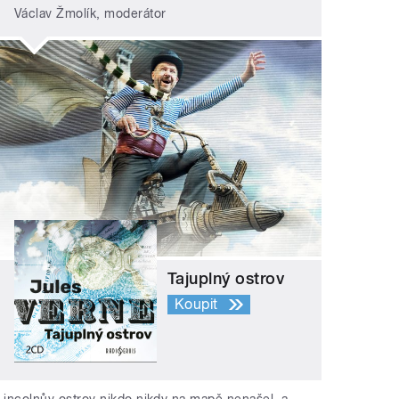
Václav Žmolík, moderátor
Tajuplný ostrov
Koupit
Lincolnův ostrov nikdo nikdy na mapě nenašel, a