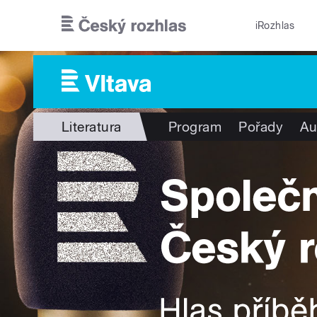
Přejít k hlavnímu obsahu
iRozhlas
Literatura
Program
Pořady
Au