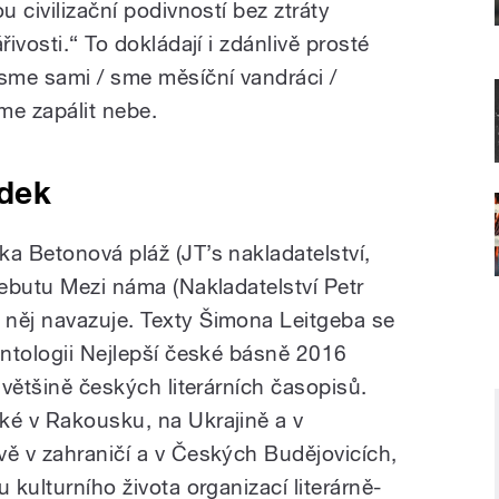
u civilizační podivností bez ztráty
řivosti.“ To dokládají i zdánlivě prosté
 sme sami / sme měsíční vandráci /
me zapálit nebe.
edek
a Betonová pláž (JT’s nakladatelství,
debutu Mezi náma (Nakladatelství Petr
 něj navazuje. Texty Šimona Leitgeba se
antologii Nejlepší české básně 2016
 většině českých literárních časopisů.
ké v Rakousku, na Ukrajině a v
vě v zahraničí a v Českých Budějovicích,
 kulturního života organizací literárně-