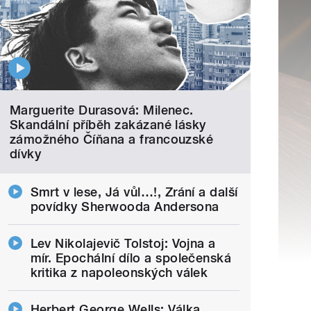
Marguerite Durasová: Milenec.
Skandální příběh zakázané lásky
zámožného Číňana a francouzské
dívky
Smrt v lese, Já vůl…!, Zrání a další
povídky Sherwooda Andersona
Lev Nikolajevič Tolstoj: Vojna a
mír. Epochální dílo a společenská
kritika z napoleonských válek
Herbert George Wells: Válka