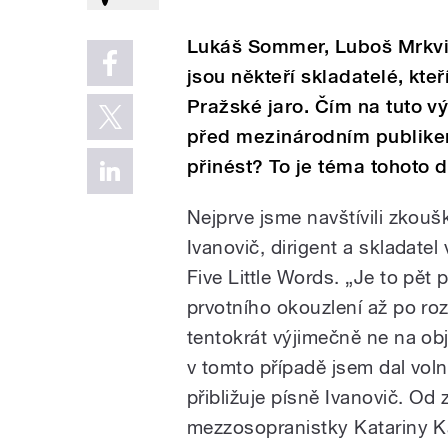
Lukáš Sommer, Luboš Mrkvičk
jsou někteří skladatelé, kte
Pražské jaro. Čím na tuto v
před mezinárodním publikem
přinést? To je téma tohoto dí
Nejprve jsme navštívili zko
Ivanovič, dirigent a skladate
Five Little Words. „Je to pět 
prvotního okouzlení až po roz
tentokrát výjimečně ne na obj
v tomto případě jsem dal vol
přibližuje písně Ivanovič. Od
mezzosopranistky Katariny K