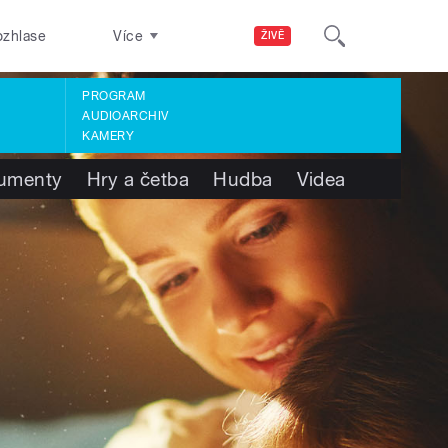
ozhlase
Více
ŽIVĚ
PROGRAM
AUDIOARCHIV
KAMERY
umenty
Hry a četba
Hudba
Videa