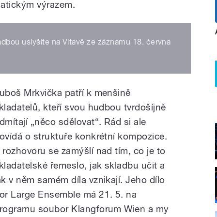
matickým výrazem.
dbou uslyšíte na Vltavě ze záznamu 18. června
uboš Mrkvička patří k menšině
kladatelů, kteří svou hudbou tvrdošíjně
dmítají „něco sdělovat“. Rád si ale
ovídá o struktuře konkrétní kompozice.
 rozhovoru se zamýšlí nad tím, co je to
kladatelské řemeslo, jak skladbu učit a
ak v něm samém díla vznikají. Jeho dílo
or Large Ensemble má 21. 5. na
rogramu soubor Klangforum Wien a my