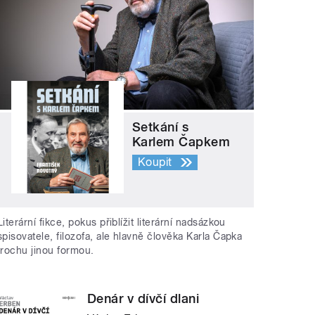
Setkání s
Karlem Čapkem
Koupit
Literární fikce, pokus přiblížit literární nadsázkou
spisovatele, filozofa, ale hlavně člověka Karla Čapka
trochu jinou formou.
Denár v dívčí dlani