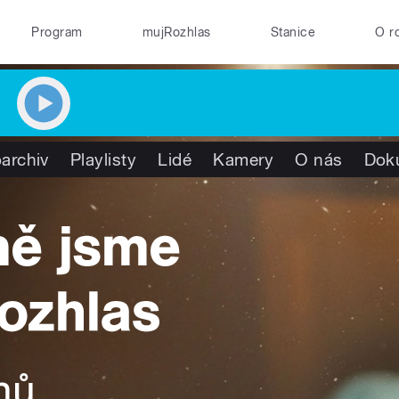
Program
mujRozhlas
Stanice
O r
archiv
Playlisty
Lidé
Kamery
O nás
Dok