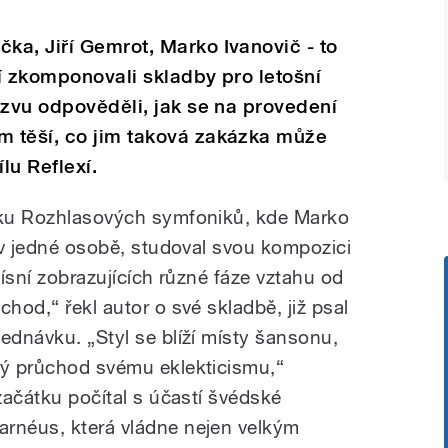
a, Jiří Gemrot, Marko Ivanovič - to
ří zkomponovali skladby pro letošní
ýzvu odpověděli, jak se na provedení
 těší, co jim taková zakázka může
lu Reflexí.
ušku Rozhlasových symfoniků, kde Marko
l v jedné osobě, studoval svou kompozici
písní zobrazujících různé fáze vztahu od
chod,“ řekl autor o své skladbě, již psal
ednávku. „Styl se blíží místy šansonu,
ný průchod svému eklekticismu,“
 začátku počítal s účastí švédské
arnéus, která vládne nejen velkým