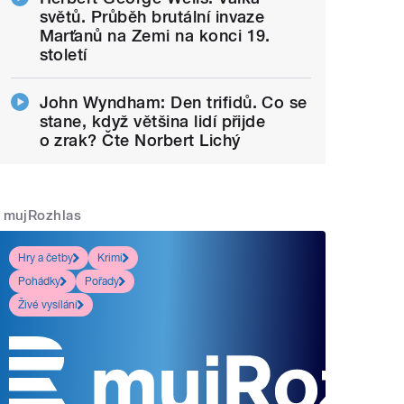
světů. Průběh brutální invaze
Marťanů na Zemi na konci 19.
století
John Wyndham: Den trifidů. Co se
stane, když většina lidí přijde
o zrak? Čte Norbert Lichý
mujRozhlas
Hry a četby
Krimi
Pohádky
Pořady
Živé vysílání