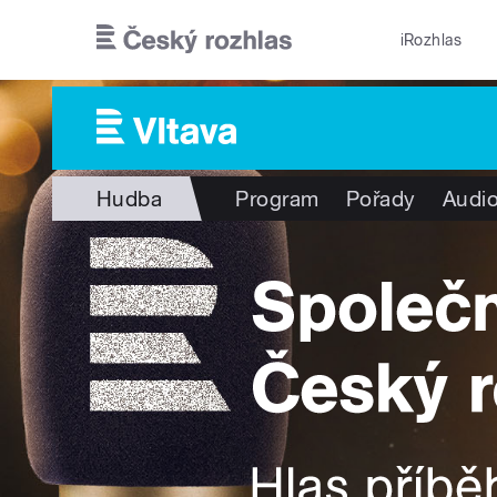
Přejít k hlavnímu obsahu
iRozhlas
Hudba
Program
Pořady
Audio