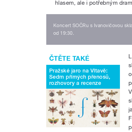
hlasem, ale i potřebným dra
Koncert SOČRu s Ivanovičovou skla
od 19:30.
L
s
Pražské jaro na Vltavě:
o
Sedm přímých přenosů,
p
rozhovory a recenze
V
s
j
F
p