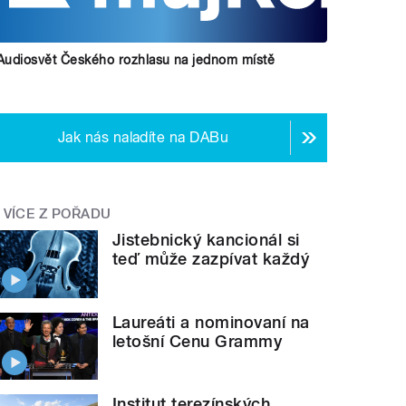
Audiosvět Českého rozhlasu na jednom místě
Jak nás naladíte na DABu
VÍCE Z POŘADU
Jistebnický kancionál si
teď může zazpívat každý
Laureáti a nominovaní na
letošní Cenu Grammy
Institut terezínských