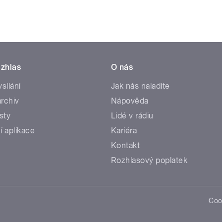
zhlas
O nás
ysílání
Jak nás naladíte
rchiv
Nápověda
sty
Lidé v rádiu
í aplikace
Kariéra
Kontakt
Rozhlasový poplatek
Coo