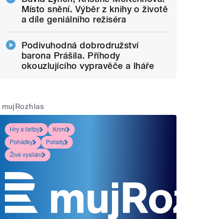
Místo snění. Výběr z knihy o životě
a díle geniálního režiséra
Podivuhodná dobrodružství
barona Prášila. Příhody
okouzlujícího vypravěče a lháře
mujRozhlas
Hry a četby
Krimi
Pohádky
Pořady
Živé vysílání