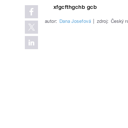
xfgcfthgchb gcb
autor:
Dana Josefová
|
zdroj:
Český r