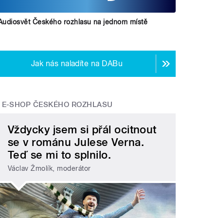
Audiosvět Českého rozhlasu na jednom místě
Jak nás naladíte na DABu
E-SHOP ČESKÉHO ROZHLASU
Vždycky jsem si přál ocitnout
se v románu Julese Verna.
Teď se mi to splnilo.
Václav Žmolík, moderátor