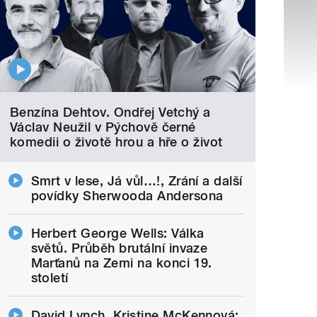
Benzína Dehtov. Ondřej Vetchý a
Václav Neužil v Pýchově černé
komedii o životě hrou a hře o život
Smrt v lese, Já vůl…!, Zrání a další
povídky Sherwooda Andersona
Herbert George Wells: Válka
světů. Průběh brutální invaze
Marťanů na Zemi na konci 19.
století
David Lynch, Kristine McKennová: