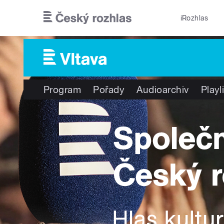
Přejít k hlavnímu obsahu
iRozhlas
Program
Pořady
Audioarchiv
Playl