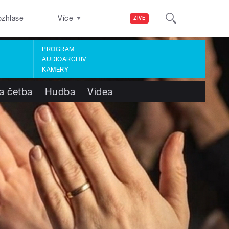
ozhlase
Více
ŽIVĚ
PROGRAM
AUDIOARCHIV
KAMERY
a četba
Hudba
Videa