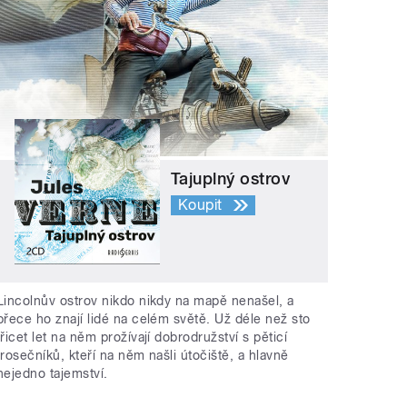
Tajuplný ostrov
Koupit
Lincolnův ostrov nikdo nikdy na mapě nenašel, a
přece ho znají lidé na celém světě. Už déle než sto
třicet let na něm prožívají dobrodružství s pěticí
trosečníků, kteří na něm našli útočiště, a hlavně
nejedno tajemství.