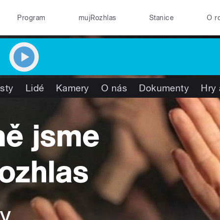
Program
mujRozhlas
Stanice
O r
isty
Lidé
Kamery
O nás
Dokumenty
Hry 