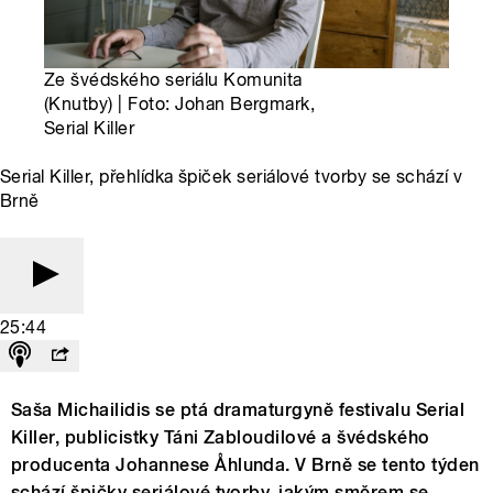
Ze švédského seriálu Komunita
(Knutby) | Foto: Johan Bergmark,
Serial Killer
Serial Killer, přehlídka špiček seriálové tvorby se schází v
Brně
25:44
Saša Michailidis se ptá dramaturgyně festivalu Serial
Killer, publicistky Táni Zabloudilové a švédského
producenta Johannese Åhlunda. V Brně se tento týden
schází špičky seriálové tvorby, jakým směrem se