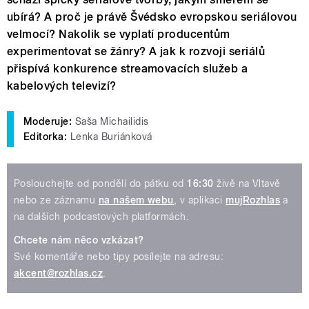
ubírá? A proč je právě Švédsko evropskou seriálovou
velmocí? Nakolik se vyplatí producentům
experimentovat se žánry? A jak k rozvoji seriálů
přispívá konkurence streamovacích služeb a
kabelových televizí?
Moderuje:
Saša Michailidis
Editorka:
Lenka Buriánková
Poslouchejte od pondělí do pátku od
16:30
živě na Vltavě
nebo ze záznamu
na našem webu
, v aplikaci
mujRozhlas
a
na dalších podcastových platformách.
Chcete nám něco vzkázat?
Své komentáře nebo tipy posílejte na adresu:
akcent@rozhlas.cz
.