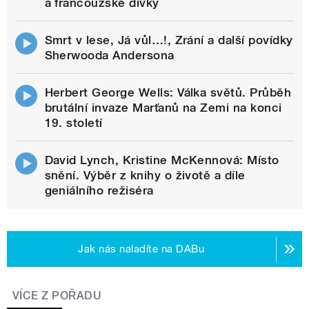
a francouzské dívky
Smrt v lese, Já vůl…!, Zrání a další povídky
Sherwooda Andersona
Herbert George Wells: Válka světů. Průběh
brutální invaze Marťanů na Zemi na konci
19. století
David Lynch, Kristine McKennová: Místo
snění. Výběr z knihy o životě a díle
geniálního režiséra
Jak nás naladíte na DABu
VÍCE Z POŘADU