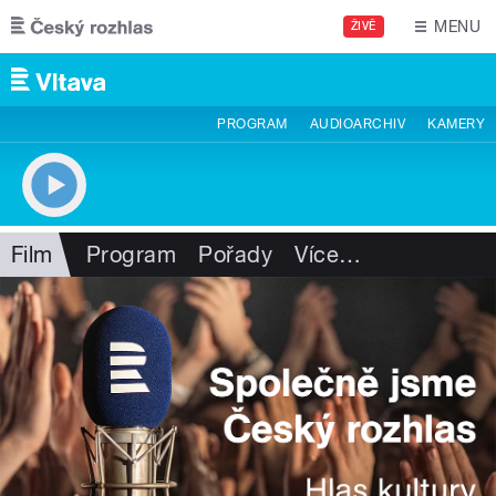
Přejít k hlavnímu obsahu
MENU
ŽIVĚ
PROGRAM
AUDIOARCHIV
KAMERY
Film
Program
Pořady
Více
…