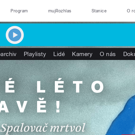
Program
mujRozhlas
Stanice
O r
archiv
Playlisty
Lidé
Kamery
O nás
Dok