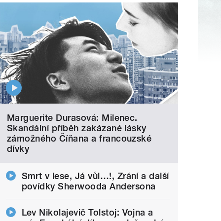
Marguerite Durasová: Milenec.
Skandální příběh zakázané lásky
zámožného Číňana a francouzské
dívky
Smrt v lese, Já vůl…!, Zrání a další
povídky Sherwooda Andersona
Lev Nikolajevič Tolstoj: Vojna a