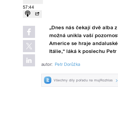
57:44
„Dnes nás čekají dvě alba 
možná unikla vaší pozornosti
Americe se hraje andaluské
Itálie,“ láká k poslechu Pet
autor:
Petr Dorůžka
Všechny díly pořadu na mujRozhlas