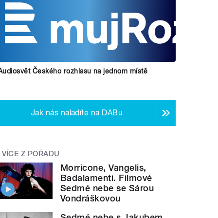
Audiosvět Českého rozhlasu na jednom místě
Jak nás naladíte na DABu
VÍCE Z POŘADU
Morricone, Vangelis,
Badalamenti. Filmové
Sedmé nebe se Sárou
Vondráškovou
Sedmé nebe s Jakubem