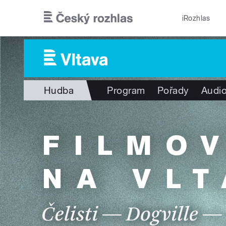
Přejít k hlavnímu obsahu
iRozhlas
Hudba
Program
Pořady
Audio