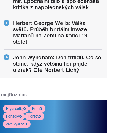
mír. Epochální dílo a společenská
kritika z napoleonských válek
Herbert George Wells: Válka
světů. Průběh brutální invaze
Marťanů na Zemi na konci 19.
století
John Wyndham: Den trifidů. Co se
stane, když většina lidí přijde
o zrak? Čte Norbert Lichý
mujRozhlas
Hry a četby
Krimi
Pohádky
Pořady
Živé vysílání