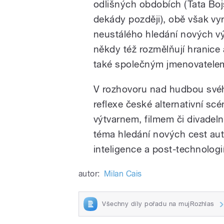
odlišných obdobích (Tata Bojs
dekády později), obě však vyrů
neustálého hledání nových vý
někdy též rozmělňují hranice a
také společným jmenovatelem
V rozhovoru nad hudbou svéh
reflexe české alternativní sc
výtvarnem, filmem či divadeln
téma hledání nových cest au
inteligence a post-technologi
autor:
Milan Cais
Všechny díly pořadu na mujRozhlas