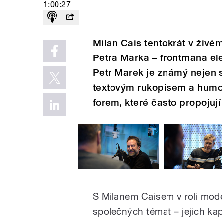
1:00:27
Milan Cais tentokrát v živé
Petra Marka – frontmana el
Petr Marek je známý nejen
textovým rukopisem a humor
forem, které často propojují 
S Milanem Caisem v roli mod
společných témat – jejich kape