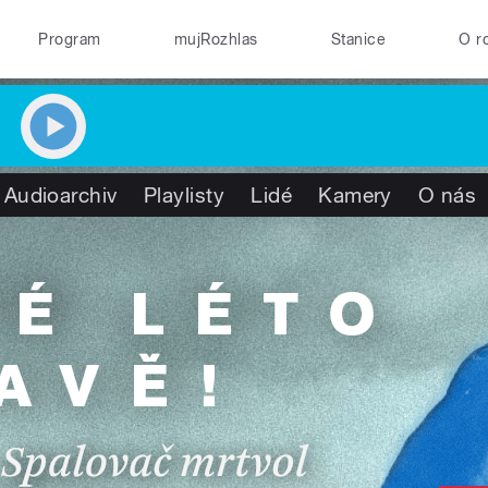
Program
mujRozhlas
Stanice
O r
Audioarchiv
Playlisty
Lidé
Kamery
O nás