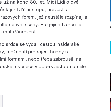
 už na konci 80. let, Midi Lidi o dvě
stají z DIY přístupu, hravosti a
razových forem, jež neustále rozpínají a
lternativní scény. Pro jejich tvorbu je
 multižánrovost.
o srdce se vydali cestou insiderské
ény, možností propojení hudby s
ími formami, nebo třeba zabrousili na
torské inspirace v době vzestupu umělé
í.