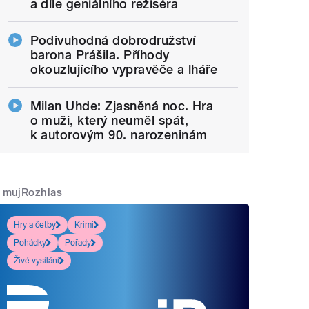
a díle geniálního režiséra
Podivuhodná dobrodružství
barona Prášila. Příhody
okouzlujícího vypravěče a lháře
Milan Uhde: Zjasněná noc. Hra
o muži, který neuměl spát,
k autorovým 90. narozeninám
mujRozhlas
Hry a četby
Krimi
Pohádky
Pořady
Živé vysílání