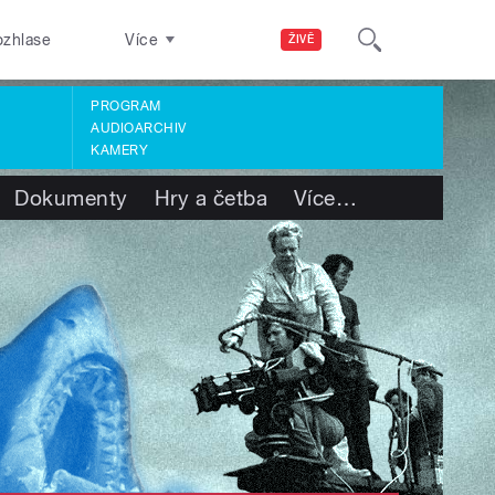
ozhlase
Více
ŽIVĚ
PROGRAM
AUDIOARCHIV
KAMERY
Dokumenty
Hry a četba
Více
…