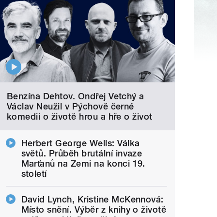
Benzína Dehtov. Ondřej Vetchý a
Václav Neužil v Pýchově černé
komedii o životě hrou a hře o život
Herbert George Wells: Válka
světů. Průběh brutální invaze
Marťanů na Zemi na konci 19.
století
David Lynch, Kristine McKennová:
Místo snění. Výběr z knihy o životě