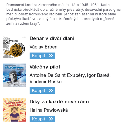
Románová kronika ztraceného města - léta 1945–1961. Karin
Lednická předkládá do značné míry převratný, dosavadní paradigma
měnící obraz hornického regionu, jehož zahlazenou historii stále
překrývá tlustá vrstva mýtů a zakořeněných stereotypů o „černé
zemi a rudém kraji“.
Denár v dívčí dlani
Václav Erben
Koupit
Válečný pilot
Antoine De Saint Exupéry, Igor Bareš,
Vladimír Rusko
Koupit
Díky za každé nové ráno
Halina Pawlowská
Koupit