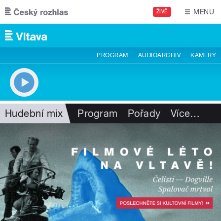
Přejít k hlavnímu obsahu
MENU
ŽIVĚ
PROGRAM
AUDIOARCHIV
KAMERY
Hudební mix
Program
Pořady
Více
…