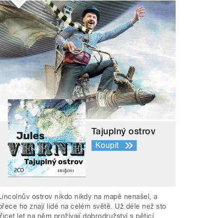
Tajuplný ostrov
Koupit
Lincolnův ostrov nikdo nikdy na mapě nenašel, a
přece ho znají lidé na celém světě. Už déle než sto
třicet let na něm prožívají dobrodružství s pěticí