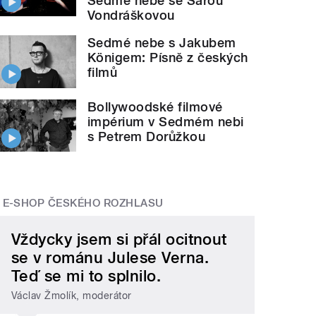
Sedmé nebe se Sárou
Vondráškovou
Sedmé nebe s Jakubem
Königem: Písně z českých
filmů
Bollywoodské filmové
impérium v Sedmém nebi
s Petrem Dorůžkou
E-SHOP ČESKÉHO ROZHLASU
Vždycky jsem si přál ocitnout
se v románu Julese Verna.
Teď se mi to splnilo.
Václav Žmolík, moderátor