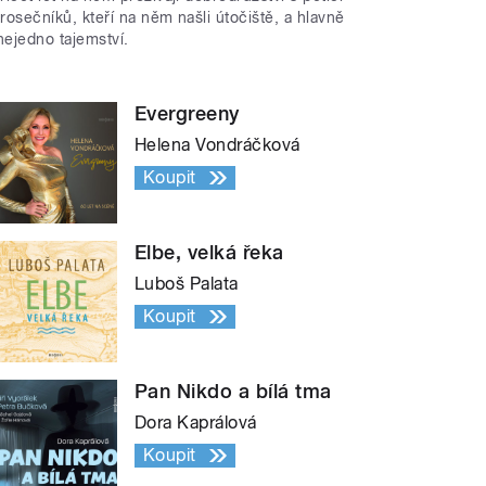
trosečníků, kteří na něm našli útočiště, a hlavně
nejedno tajemství.
Evergreeny
Helena Vondráčková
Koupit
Elbe, velká řeka
Luboš Palata
Koupit
Pan Nikdo a bílá tma
Dora Kaprálová
Koupit