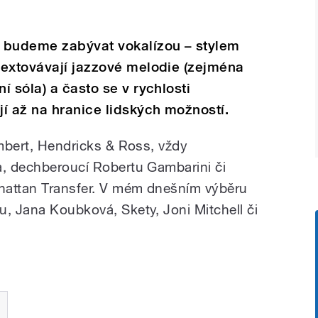
budeme zabývat vokalízou – stylem
textovávají jazzové melodie (zejména
 sóla) a často se v rychlosti
í až na hranice lidských možností.
ambert, Hendricks & Ross, vždy
a, dechberoucí Robertu Gambarini či
hattan Transfer. V mém dnešním výběru
u, Jana Koubková, Skety, Joni Mitchell či