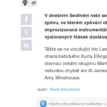
V dnešním Sedmém nebi se 
zpěvu, ve kterém zpěváci o
improvizovaná instrumentální
vyslovených hlásek dostávaj
Těšte se na vzrušující trio L
charismatického Kurta Elling
slavnou vokální skupinu Man
nebudou chybět ani Al Jarrea
Amy Winehouse.
autor:
Marta Kloučková
Všechny díly pořadu na mujRozhlas