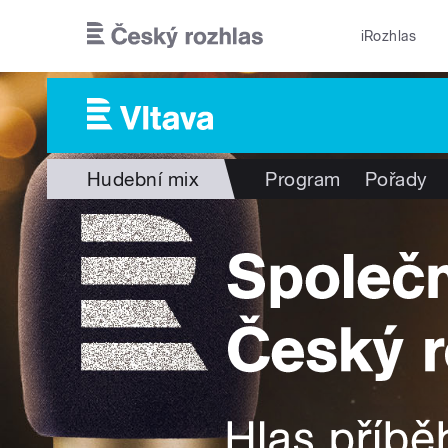
Přejít k hlavnímu obsahu
iRozhlas
Hudební mix
Program
Pořady