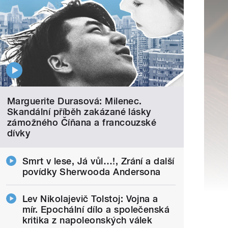
Marguerite Durasová: Milenec.
Skandální příběh zakázané lásky
zámožného Číňana a francouzské
dívky
Smrt v lese, Já vůl…!, Zrání a další
povídky Sherwooda Andersona
Lev Nikolajevič Tolstoj: Vojna a
mír. Epochální dílo a společenská
kritika z napoleonských válek