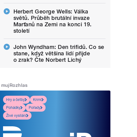
Herbert George Wells: Válka
světů. Průběh brutální invaze
Marťanů na Zemi na konci 19.
století
John Wyndham: Den trifidů. Co se
stane, když většina lidí přijde
o zrak? Čte Norbert Lichý
mujRozhlas
Hry a četby
Krimi
Pohádky
Pořady
Živé vysílání