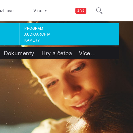
ozhlase
Více
ŽIVĚ
PROGRAM
AUDIOARCHIV
KAMERY
Dokumenty
Hry a četba
Více
…