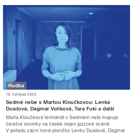
Hudba
18. listopad 2020
Sedmé nebe s Martou Kloučkovou: Lenka
Dusilová, Dagmar Voňková, Tara Fuki a další
Marta Kloučková tentokrát v Sedmém nebi mapuje
čerstvé novinky na české nejen jazzové scéně.
V pořadu zazní nové písničky Lenky Dusilové, Dagmar