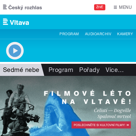
Přejít k hlavnímu obsahu
MENU
ŽIVĚ
PROGRAM
AUDIOARCHIV
KAMERY
Sedmé nebe
Program
Pořady
Více
…