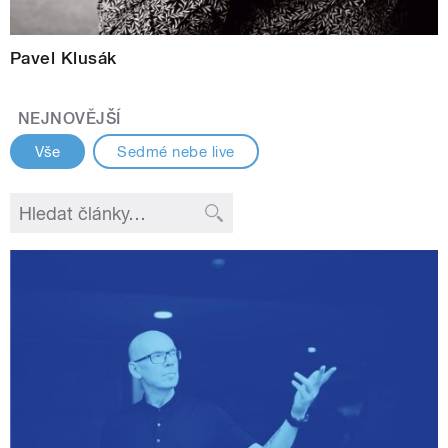
Pavel Klusák
NEJNOVĚJŠÍ
Vše
Sedmé nebe live