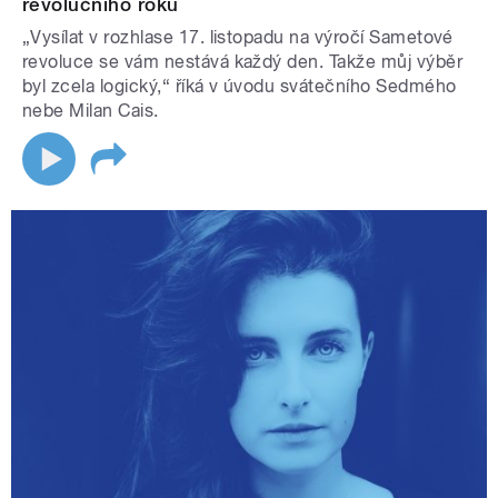
revolučního roku
„Vysílat v rozhlase 17. listopadu na výročí Sametové
revoluce se vám nestává každý den. Takže můj výběr
byl zcela logický,“ říká v úvodu svátečního Sedmého
nebe Milan Cais.