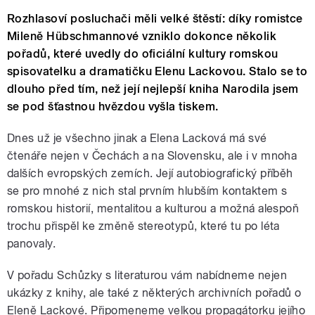
Rozhlasoví posluchači měli velké štěstí: díky romistce
Mileně Hübschmannové vzniklo dokonce několik
pořadů, které uvedly do oficiální kultury romskou
spisovatelku a dramatičku Elenu Lackovou. Stalo se to
dlouho před tím, než její nejlepší kniha Narodila jsem
se pod šťastnou hvězdou vyšla tiskem.
Dnes už je všechno jinak a Elena Lacková má své
čtenáře nejen v Čechách a na Slovensku, ale i v mnoha
dalších evropských zemích. Její autobiografický příběh
se pro mnohé z nich stal prvním hlubším kontaktem s
romskou historií, mentalitou a kulturou a možná alespoň
trochu přispěl ke změně stereotypů, které tu po léta
panovaly.
V pořadu Schůzky s literaturou vám nabídneme nejen
ukázky z knihy, ale také z některých archivních pořadů o
Eleně Lackové. Připomeneme velkou propagátorku jejího