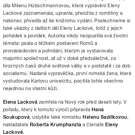
díla Milenu Hübschmannovou, která vyprávění Eleny
Lackové zaznamenala, upravila, přeložila z romštiny a
nakonec přivedla až ke knižnímu vydání. Poslechneme si
také ukázky z dalších děl Eleny Lackové, totiž z jejích
pohádek a povídek. Autorka nikdy neopustila svá životní
témata: psala o těžkém postavení Romů a
pronásledování a pohrdání, kterým je vystavovala
majoritní společnost, ať už v době předválečné, za
hrozných časů druhé světové války a v podstatě i za dob
socialismu. Nadaná vypravěčka, první romská žena, která
vystudovala Karlovu univerzitu, pocítila tohle všechno
nejednou na vlastní kůži.
Elena Lacková
zemřela na Nový rok před deseti lety. V
pořadu, který k tomuto výročí připravila
Hana
Soukupová
, uslyšíte také romistku
Helenu Sadílkovou
,
nakladatele
Roberta Krumphanzla
a čtenáře
Eleny
Lackové.