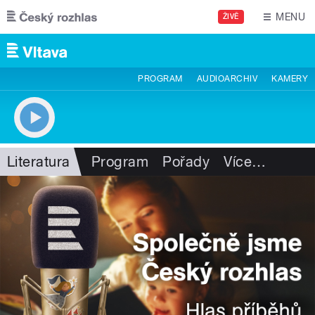
Přejít k hlavnímu obsahu
MENU
ŽIVĚ
PROGRAM
AUDIOARCHIV
KAMERY
Literatura
Program
Pořady
Více
…