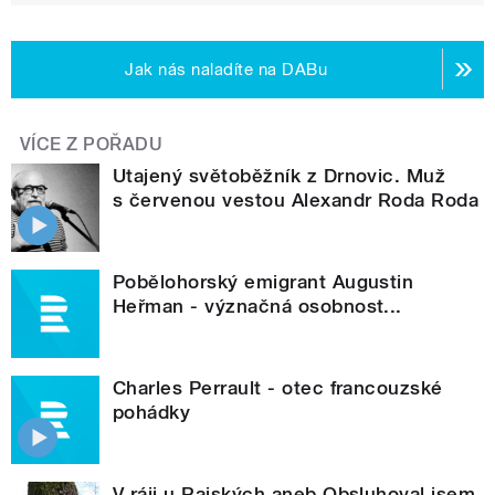
Jak nás naladíte na DABu
VÍCE Z POŘADU
Utajený světoběžník z Drnovic. Muž
s červenou vestou Alexandr Roda Roda
Pobělohorský emigrant Augustin
Heřman - význačná osobnost...
Charles Perrault - otec francouzské
pohádky
V ráji u Rajských aneb Obsluhoval jsem