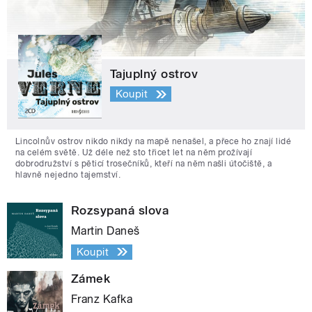
Tajuplný ostrov
Koupit
Lincolnův ostrov nikdo nikdy na mapě nenašel, a přece ho znají lidé
na celém světě. Už déle než sto třicet let na něm prožívají
dobrodružství s pěticí trosečníků, kteří na něm našli útočiště, a
hlavně nejedno tajemství.
Rozsypaná slova
Martin Daneš
Koupit
Zámek
Franz Kafka