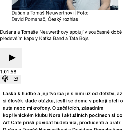
Dušan a Tomáš Neuwerthovi | Foto:
David Pomahač
, Český rozhlas
Dušana a Tomáše Neuwerthovy spojují v současné době
především kapely Kafka Band a Tata Bojs
1:01:58
Láska k hudbě a její tvorba je s nimi už od dětství, až
si člověk klade otázku, jestli se doma v pokoji přeli o
auta nebo mikrofony. O začátcích, zásadním
kopřivnickém klubu Nora i aktuálních počinech si do
Art Café přišli povídat hudebníci, producenti a bratři
Dušan a Tomáš Neuwerthovi s Davidem Pomahačem.