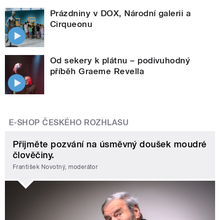
Prázdniny v DOX, Národní galerii a
Cirqueonu
Od sekery k plátnu – podivuhodný
příběh Graeme Revella
E-SHOP ČESKÉHO ROZHLASU
Přijměte pozvání na úsměvný doušek moudré
člověčiny.
František Novotný, moderátor