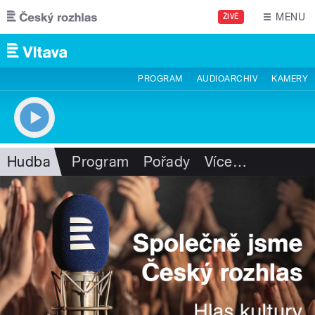
Přejít k hlavnímu obsahu
MENU
ŽIVĚ
PROGRAM
AUDIOARCHIV
KAMERY
Hudba
Program
Pořady
Více
…