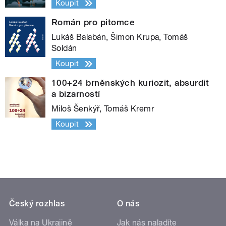
Koupit
Román pro pitomce
Lukáš Balabán, Šimon Krupa, Tomáš
Soldán
Koupit
100+24 brněnských kuriozit, absurdit
a bizarností
Miloš Šenkýř, Tomáš Kremr
Koupit
Český rozhlas
O nás
Válka na Ukrajině
Jak nás naladíte