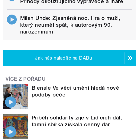
Příhody okouzlujícího vypravěče a lháře
Milan Uhde: Zjasněná noc. Hra o muži,
který neuměl spát, k autorovým 90.
narozeninám
Jak nás naladíte na DABu
VÍCE Z POŘADU
Bienále Ve věci umění hledá nové
podoby péče
Příběh solidarity žije v Lidicích dál,
tamní sbírka získala cenný dar