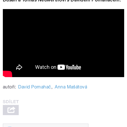
Kafka Band: Türhüter - Dveřník (official
video)
autoři:
David Pomahač
,
Anna Mašátová