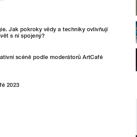
e. Jak pokroky vědy a techniky ovlivňují
svět s ní spojený?
nativní scéně podle moderátorů ArtCafé
afé 2023