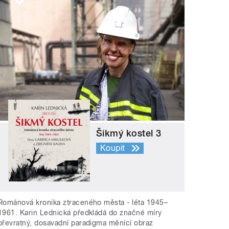
Šikmý kostel 3
Koupit
Románová kronika ztraceného města - léta 1945–
1961. Karin Lednická předkládá do značné míry
převratný, dosavadní paradigma měnící obraz