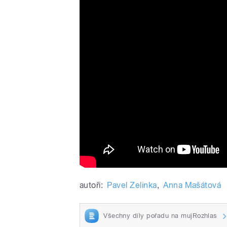
autoři:
Pavel Zelinka
,
Anna Mašátová
Všechny díly pořadu na mujRozhlas