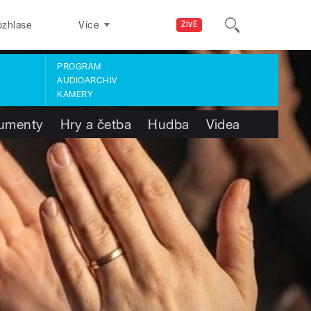
ozhlase
Více
ŽIVĚ
PROGRAM
AUDIOARCHIV
KAMERY
umenty
Hry a četba
Hudba
Videa