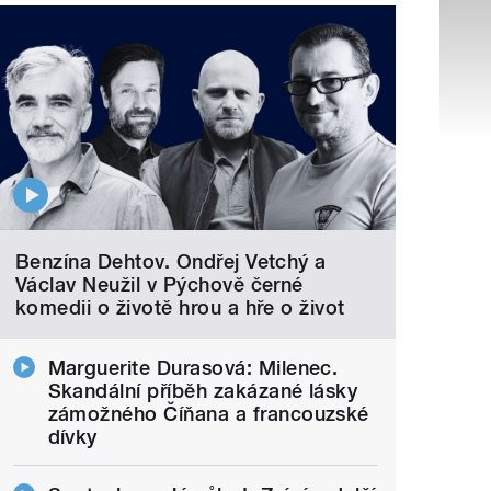
Benzína Dehtov. Ondřej Vetchý a
Václav Neužil v Pýchově černé
komedii o životě hrou a hře o život
Marguerite Durasová: Milenec.
Skandální příběh zakázané lásky
zámožného Číňana a francouzské
dívky