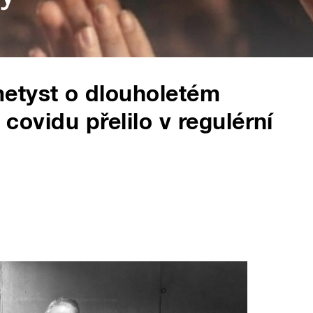
etyst o dlouholetém
y covidu přelilo v regulérní