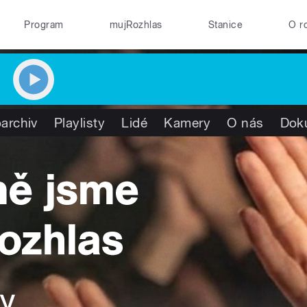
Program
mujRozhlas
Stanice
O r
archiv
Playlisty
Lidé
Kamery
O nás
Dok