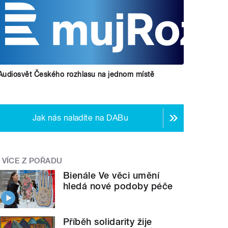
Audiosvět Českého rozhlasu na jednom místě
Jak nás naladíte na DABu
VÍCE Z POŘADU
Bienále Ve věci umění
hledá nové podoby péče
Příběh solidarity žije