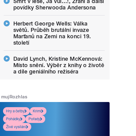
Smrt v lese, Já vůl…!, Zrání a další
povídky Sherwooda Andersona
Herbert George Wells: Válka
světů. Průběh brutální invaze
Marťanů na Zemi na konci 19.
století
David Lynch, Kristine McKennová:
Místo snění. Výběr z knihy o životě
a díle geniálního režiséra
mujRozhlas
Hry a četby
Krimi
Pohádky
Pořady
Živé vysílání