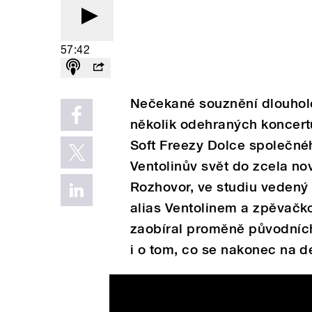
57:42
Nečekané souznění dlouhole
několik odehraných koncert
Soft Freezy Dolce společné
Ventolinův svět do zcela no
Rozhovor, ve studiu veden
alias Ventolinem a zpěvačk
zaobíral proměně původních
i o tom, co se nakonec na d
Ametyst - Ostří reality offi