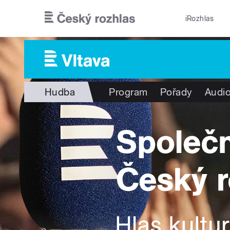
Přejít k hlavnímu obsahu
iRozhlas
Hudba
Program
Pořady
Audio