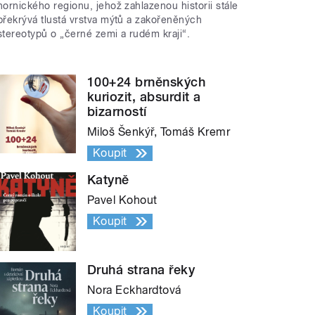
hornického regionu, jehož zahlazenou historii stále
překrývá tlustá vrstva mýtů a zakořeněných
stereotypů o „černé zemi a rudém kraji“.
100+24 brněnských
kuriozit, absurdit a
bizarností
Miloš Šenkýř, Tomáš Kremr
Koupit
Katyně
Pavel Kohout
Koupit
Druhá strana řeky
Nora Eckhardtová
Koupit