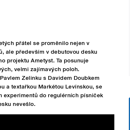
tých přátel se proměnilo nejen v
ů, ale především v debutovou desku
ho projektu Ametyst. Ta posunuje
vých, velmi zajímavých poloh.
ý Pavlem Zelinku s Davidem Doubkem
ou a textařkou Markétou Levínskou, se
 experimentů do regulérních písniček
esku nevešlo.
cial