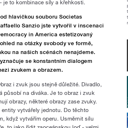
– je to kombinace síly a křehkosti.
od hlavičkou souboru Socìetas
affaello Sanzio jste vytvořil v inscenaci
emocracy in America estetizovaný
ohled na otázky svobody ve formě,
akou na našich scénách nenajdeme.
yznačuje se konstantním dialogem
ezi zvukem a obrazem.
braz i zvuk jsou stejně důležité. Divadlo,
rá působí na diváka. Je to obraz i zvuk
ují obrazy, některé obrazy zase zvuky.
entity vytvářely jednotu. Do těchto
ím, když vytvářím operu. Usměrnit sílu
, to jako řídit zaoceánskou loď - velmi