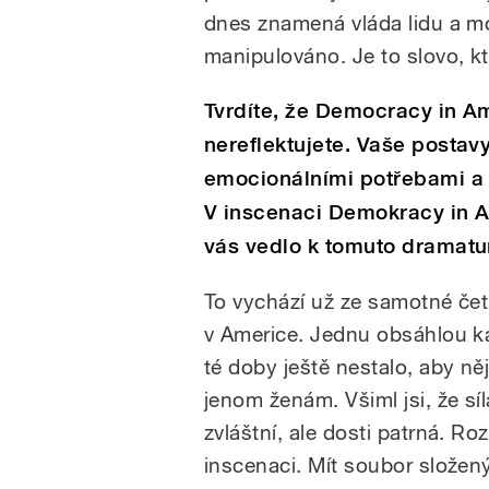
dnes znamená vláda lidu a mo
manipulováno. Je to slovo, kte
Tvrdíte, že Democracy in Ame
nereflektujete. Vaše postavy
emocionálními potřebami a
V inscenaci Demokracy in A
vás vedlo k tomuto dramat
To vychází už ze samotné če
v Americe. Jednu obsáhlou k
té doby ještě nestalo, aby ně
jenom ženám. Všiml jsi, že sí
zvláštní, ale dosti patrná. Ro
inscenaci. Mít soubor složený