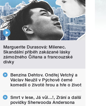
Marguerite Durasová: Milenec.
Skandální příběh zakázané lásky
zámožného Číňana a francouzské
dívky
Benzína Dehtov. Ondřej Vetchý a
Václav Neužil v Pýchově černé
komedii o životě hrou a hře o život
Smrt v lese, Já vůl…!, Zrání a další
povídky Sherwooda Andersona