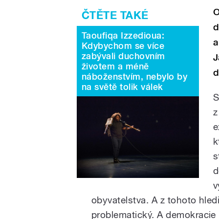
O
d
Taoufiqa Izzedioua:
a
Kdybychom se více
zabývali duchovním
J
životem a méně
d
náboženstvím, nebylo by
na světě tolik válek
S
z
e
k
s
d
v
obyvatelstva. A z tohoto hle
problematický. A demokracie 