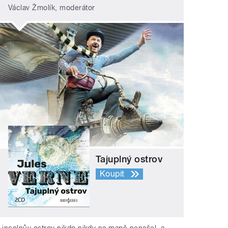
Václav Žmolík, moderátor
Tajuplný ostrov
Koupit
Lincolnův ostrov nikdo nikdy na mapě nenašel, a