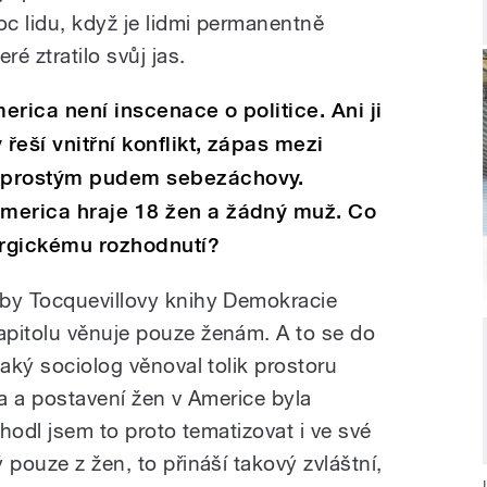
c lidu, když je lidmi permanentně
ré ztratilo svůj jas.
rica není inscenace o politice. Ani ji
 řeší vnitřní konflikt, zápas mezi
 prostým pudem sebezáchovy.
merica hraje 18 žen a žádný muž. Co
urgickému rozhodnutí?
tby Tocquevillovy knihy Demokracie
apitolu věnuje pouze ženám. A to se do
jaký sociolog věnoval tolik prostoru
la a postavení žen v Americe byla
zhodl jsem to proto tematizovat i ve své
 pouze z žen, to přináší takový zvláštní,