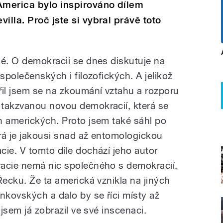
merica bylo inspirováno dílem
illa. Proč jste si vybral právě toto
né. O demokracii se dnes diskutuje na
společenských i filozofických. A jelikož
řil jsem se na zkoumání vztahu a rozporu
 takzvanou novou demokracií, která se
h amerických. Proto jsem také sáhl po
erá je jakousi snad až entomologickou
cie. V tomto díle dochází jeho autor
racie nemá nic společného s demokracií,
Řecku. Že ta americká vznikla na jiných
kovských a dalo by se říci místy až
 jsem já zobrazil ve své inscenaci.