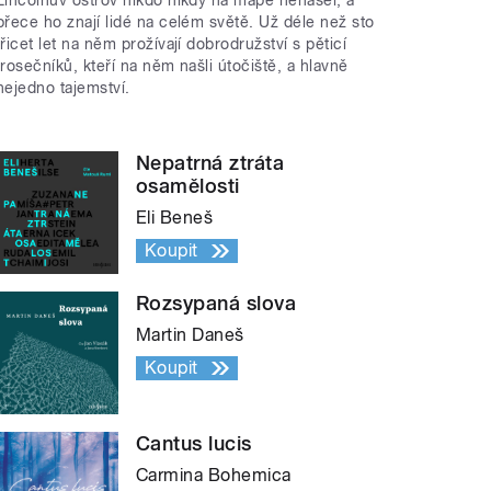
přece ho znají lidé na celém světě. Už déle než sto
třicet let na něm prožívají dobrodružství s pěticí
trosečníků, kteří na něm našli útočiště, a hlavně
nejedno tajemství.
Nepatrná ztráta
osamělosti
Eli Beneš
Koupit
Rozsypaná slova
Martin Daneš
Koupit
Cantus lucis
Carmina Bohemica