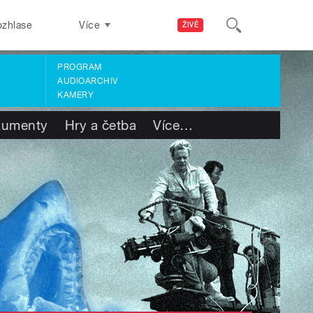
ozhlase
Více
ŽIVĚ
PROGRAM
AUDIOARCHIV
KAMERY
kumenty
Hry a četba
Více
…