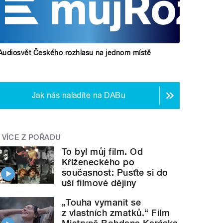
Audiosvět Českého rozhlasu na jednom místě
Jak nás naladíte na DABu
VÍCE Z POŘADU
To byl můj film. Od
Kříženeckého po
současnost: Pusťte si do
uší filmové dějiny
„Touha vymanit se
z vlastních zmatků.“ Film