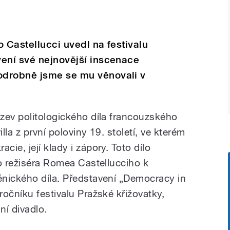
 Castellucci uvedl na festivalu
vení své nejnovější inscenace
odrobně jsme se mu věnovali v
zev politologického díla francouzského
la z první poloviny 19. století, ve kterém
ie, její klady i zápory. Toto dílo
ho režiséra Romea Castellucciho k
nického díla. Představení „Democracy in
očníku festivalu Pražské křižovatky,
ní divadlo.