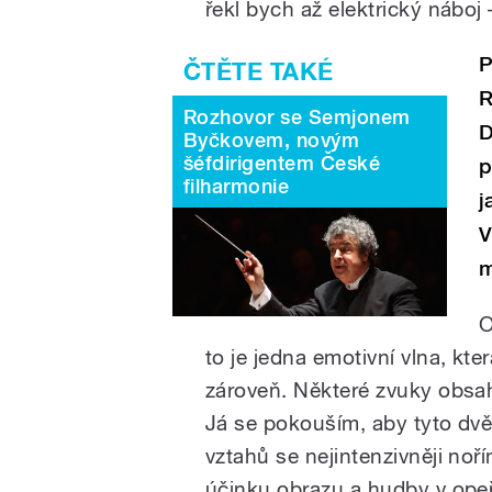
řekl bych až elektrický náboj 
P
R
Rozhovor se Semjonem
D
Byčkovem, novým
šéfdirigentem České
p
filharmonie
j
V
m
O
to je jedna emotivní vlna, kte
zároveň. Některé zvuky obsah
Já se pokouším, aby tyto dvě 
vztahů se nejintenzivněji noř
účinku obrazu a hudby v opeře