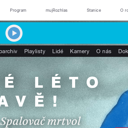
Program
mujRozhlas
Stanice
O r
oarchiv
Playlisty
Lidé
Kamery
O nás
Do