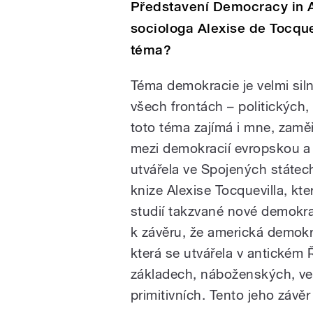
Představení Democracy in A
sociologa Alexise de Tocquev
téma?
Téma demokracie je velmi sil
všech frontách – politických, 
toto téma zajímá i mne, zamě
mezi demokracií evropskou a
utvářela ve Spojených státec
knize Alexise Tocquevilla, kt
studií takzvané nové demokra
k závěru, že americká demok
která se utvářela v antickém 
základech, náboženských, ven
primitivních. Tento jeho závěr