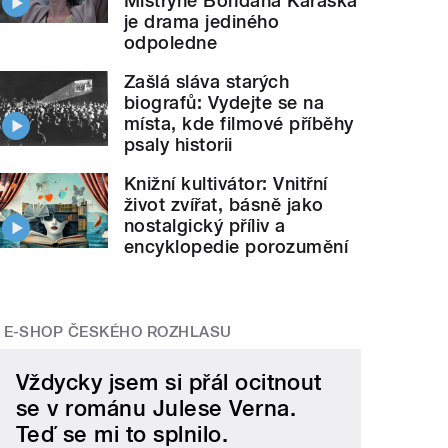
Mistryně Bohdana Karáska
je drama jediného
odpoledne
Zašlá sláva starých
biografů: Vydejte se na
místa, kde filmové příběhy
psaly historii
Knižní kultivátor: Vnitřní
život zvířat, básně jako
nostalgický příliv a
encyklopedie porozumění
E-SHOP ČESKÉHO ROZHLASU
Vždycky jsem si přál ocitnout
se v románu Julese Verna.
Teď se mi to splnilo.