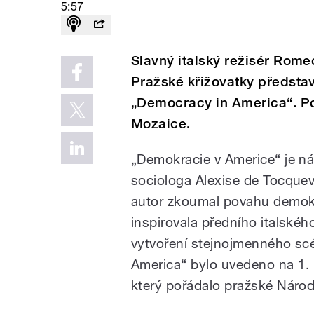
5:57
Slavný italský režisér Romeo
Pražské křižovatky předsta
„Democracy in America“. P
Mozaice.
„Demokracie v Americe“ je ná
sociologa Alexise de Tocquevil
autor zkoumal povahu demokrac
inspirovala předního italské
vytvoření stejnojmenného scé
America“ bylo uvedeno na 1. r
který pořádalo pražské Národ