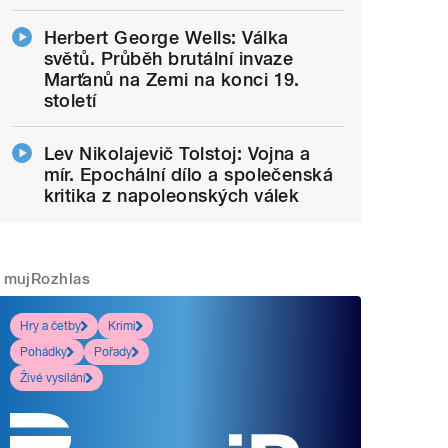
Herbert George Wells: Válka
světů. Průběh brutální invaze
Marťanů na Zemi na konci 19.
století
Lev Nikolajevič Tolstoj: Vojna a
mír. Epochální dílo a společenská
kritika z napoleonských válek
mujRozhlas
Hry a četby
Krimi
Pohádky
Pořady
Živé vysílání