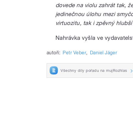
dovede na violu zahrát tak, že
jedinečnou úlohu mezi smyčc
virtuozitu, tak i zpěvný hlubš
Nahrávka vyšla ve vydavatels
autoři:
Petr Veber
,
Daniel Jäger
Všechny díly pořadu na mujRozhlas