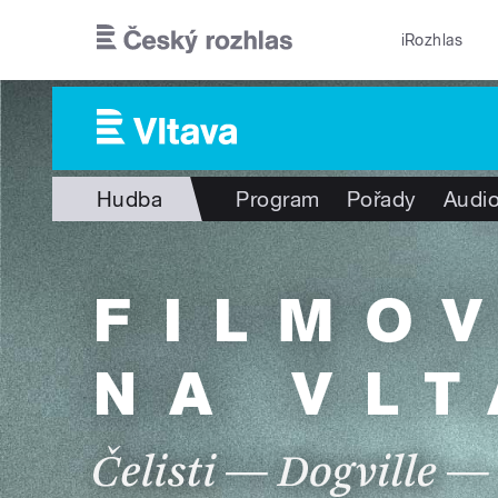
Přejít k hlavnímu obsahu
iRozhlas
Hudba
Program
Pořady
Audio