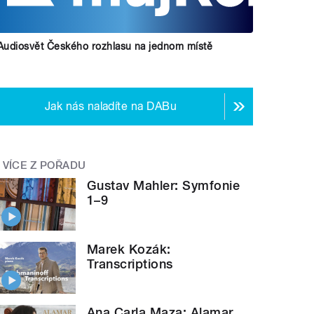
Audiosvět Českého rozhlasu na jednom místě
Jak nás naladíte na DABu
VÍCE Z POŘADU
Gustav Mahler: Symfonie
1–9
Marek Kozák:
Transcriptions
Ana Carla Maza: Alamar