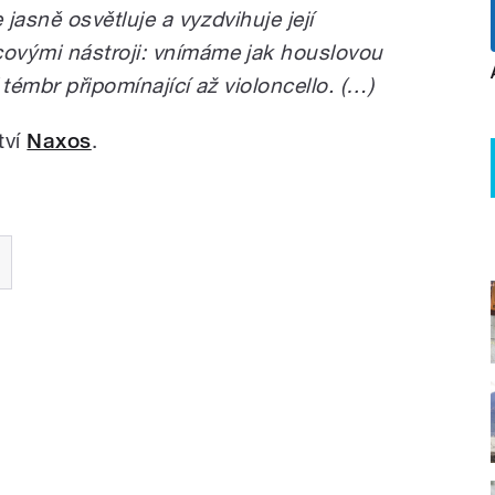
 jasně osvětluje a vyzdvihuje její
ovými nástroji: vnímáme jak houslovou
í témbr připomínající až violoncello. (…)
tví
Naxos
.