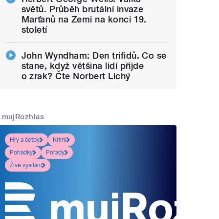
světů. Průběh brutální invaze
Marťanů na Zemi na konci 19.
století
John Wyndham: Den trifidů. Co se
stane, když většina lidí přijde
o zrak? Čte Norbert Lichý
mujRozhlas
Hry a četby
Krimi
Pohádky
Pořady
Živé vysílání