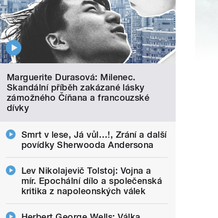
Marguerite Durasová: Milenec.
Skandální příběh zakázané lásky
zámožného Číňana a francouzské
dívky
Smrt v lese, Já vůl…!, Zrání a další
povídky Sherwooda Andersona
Lev Nikolajevič Tolstoj: Vojna a
mír. Epochální dílo a společenská
kritika z napoleonských válek
Herbert George Wells: Válka