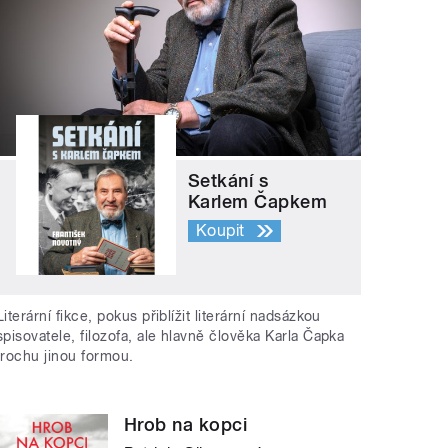
Setkání s
Karlem Čapkem
Koupit
Literární fikce, pokus přiblížit literární nadsázkou
spisovatele, filozofa, ale hlavně člověka Karla Čapka
trochu jinou formou.
Hrob na kopci