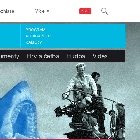
ozhlase
Více
ŽIVĚ
PROGRAM
AUDIOARCHIV
KAMERY
umenty
Hry a četba
Hudba
Videa