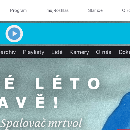
Program
mujRozhlas
Stanice
O r
archiv
Playlisty
Lidé
Kamery
O nás
Dok