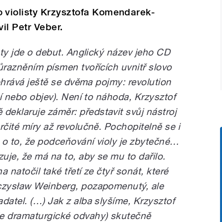
 violisty Krzysztofa Komendarek-
il Petr Veber.
isty jde o debut. Anglický název jeho CD
ůrazněním písmen tvořících uvnitř slovo
pohrává ještě se dvěma pojmy: revolution
ní nebo objev). Není to náhoda, Krzysztof
eklaruje záměr: představit svůj nástroj
rčité míry až revolučně. Pochopitelně se i
 o to, že podceňování violy je zbytečné…
uje, že má na to, aby se mu to dařilo.
 natočil také třetí ze čtyř sonát, které
eczysław Weinberg, pozapomenutý, ale
datel. (…) Jak z alba slyšíme, Krzysztof
e dramaturgické odvahy) skutečně