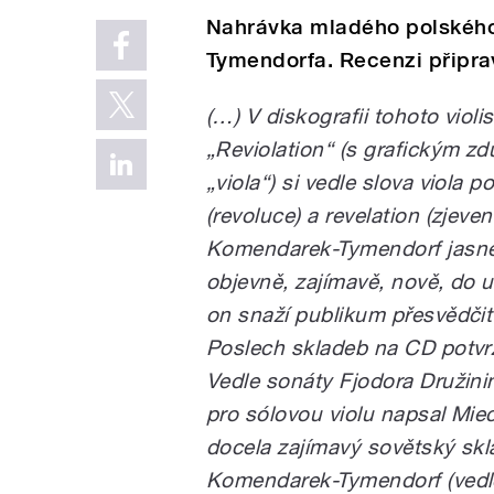
Nahrávka mladého polského
Tymendorfa. Recenzi připrav
(…) V diskografii tohoto viol
„Reviolation“ (s grafickým zd
„viola“) si vedle slova viola 
(revoluce) a revelation (zjeve
Komendarek-Tymendorf jasně d
objevně, zajímavě, nově, do u
on snaží publikum přesvědčit
Poslech skladeb na CD potvrz
Vedle sonáty Fjodora Družinina
pro sólovou violu napsal Mi
docela zajímavý sovětský skla
Komendarek-Tymendorf (vedl