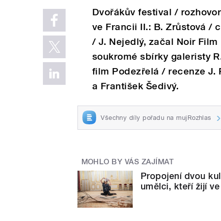
Dvořákův festival / rozhovo
ve Francii II.: B. Zrůstová 
/ J. Nejedlý, začal Noir Film 
soukromé sbírky galeristy R.
film Podezřelá / recenze J
a František Šedivý.
Všechny díly pořadu na mujRozhlas
MOHLO BY VÁS ZAJÍMAT
Propojení dvou kul
umělci, kteří žijí ve