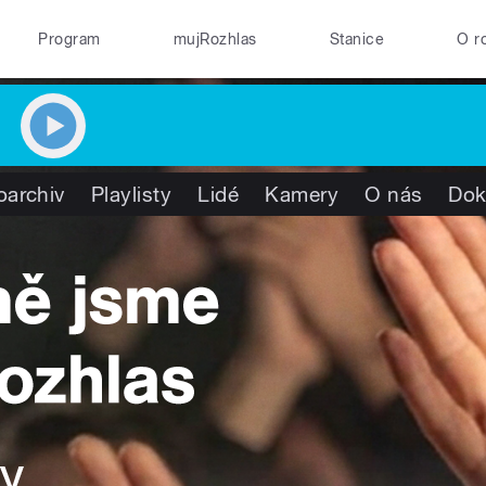
Program
mujRozhlas
Stanice
O r
oarchiv
Playlisty
Lidé
Kamery
O nás
Dok