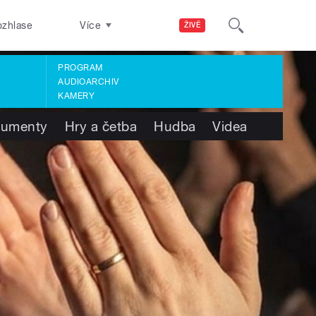
ozhlase
Více
ŽIVĚ
PROGRAM
AUDIOARCHIV
KAMERY
umenty
Hry a četba
Hudba
Videa