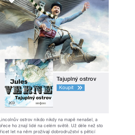
Tajuplný ostrov
Koupit
Lincolnův ostrov nikdo nikdy na mapě nenašel, a
přece ho znají lidé na celém světě. Už déle než sto
třicet let na něm prožívají dobrodružství s pěticí