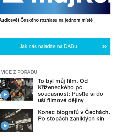
Audiosvět Českého rozhlasu na jednom místě
Jak nás naladíte na DABu
VÍCE Z POŘADU
To byl můj film. Od
Kříženeckého po
současnost: Pusťte si do
uší filmové dějiny
Konec biografů v Čechách.
Po stopách zaniklých kin