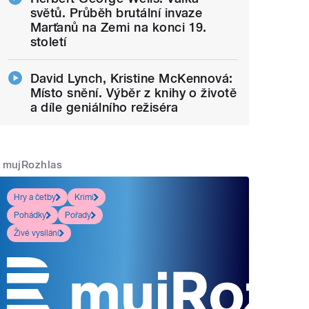
světů. Průběh brutální invaze
Marťanů na Zemi na konci 19.
století
David Lynch, Kristine McKennová:
Místo snění. Výběr z knihy o životě
a díle geniálního režiséra
mujRozhlas
Hry a četby
Krimi
Pohádky
Pořady
Živé vysílání