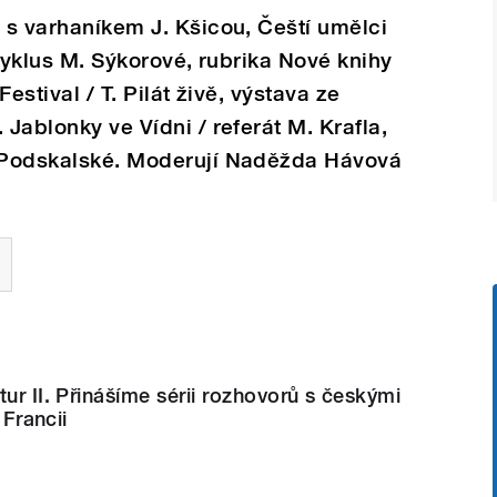
r s varhaníkem J. Kšicou, Čeští umělci
/ cyklus M. Sýkorové, rubrika Nové knihy
Festival / T. Pilát živě, výstava ze
 Jablonky ve Vídni / referát M. Krafla,
. Podskalské. Moderují Naděžda Hávová
tur II. Přinášíme sérii rozhovorů s českými
 Francii