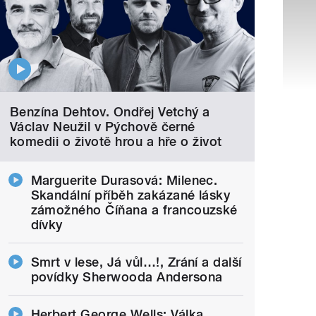
Benzína Dehtov. Ondřej Vetchý a
Václav Neužil v Pýchově černé
komedii o životě hrou a hře o život
Marguerite Durasová: Milenec.
Skandální příběh zakázané lásky
zámožného Číňana a francouzské
dívky
Smrt v lese, Já vůl…!, Zrání a další
povídky Sherwooda Andersona
Herbert George Wells: Válka