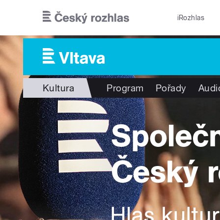
Přejít k hlavnímu obsahu
iRozhlas
Kultura
Program
Pořady
Audi