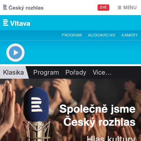
Přejít k hlavnímu obsahu
MENU
ŽIVĚ
PROGRAM
AUDIOARCHIV
KAMERY
Klasika
Program
Pořady
Více
…