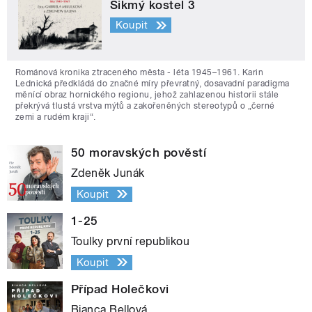
Šikmý kostel 3
Koupit
Románová kronika ztraceného města - léta 1945–1961. Karin
Lednická předkládá do značné míry převratný, dosavadní paradigma
měnící obraz hornického regionu, jehož zahlazenou historii stále
překrývá tlustá vrstva mýtů a zakořeněných stereotypů o „černé
zemi a rudém kraji“.
50 moravských pověstí
Zdeněk Junák
Koupit
1-25
Toulky první republikou
Koupit
Případ Holečkovi
Bianca Bellová