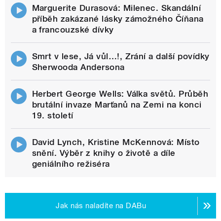
Marguerite Durasová: Milenec. Skandální
příběh zakázané lásky zámožného Číňana
a francouzské dívky
Smrt v lese, Já vůl…!, Zrání a další povídky
Sherwooda Andersona
Herbert George Wells: Válka světů. Průběh
brutální invaze Marťanů na Zemi na konci
19. století
David Lynch, Kristine McKennová: Místo
snění. Výběr z knihy o životě a díle
geniálního režiséra
Jak nás naladíte na DABu