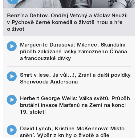
Benzína Dehtov. Ondřej Vetchý a Václav Neužil
v Pýchově černé komedii o životě hrou a hře
o život
Marguerite Durasová: Milenec. Skandální
příběh zakázané lásky zámožného Číňana
a francouzské dívky
Smrt v lese, Já vůl…!, Zrání a další povídky
Sherwooda Andersona
Herbert George Wells: Válka světů. Průběh
brutální invaze Marťanů na Zemi na konci
19. století
David Lynch, Kristine McKennová: Místo
snění. Výběr z knihy o životě a díle