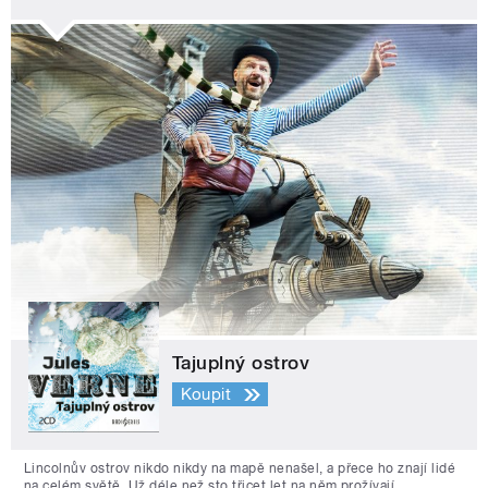
Tajuplný ostrov
Koupit
Lincolnův ostrov nikdo nikdy na mapě nenašel, a přece ho znají lidé
na celém světě. Už déle než sto třicet let na něm prožívají