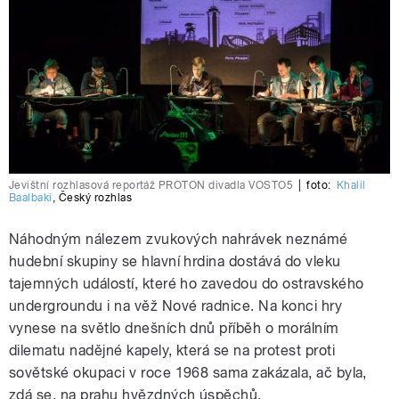
Jevištní rozhlasová reportáž PROTON divadla VOSTO5
|
foto:
Khalil
Baalbaki
,
Český rozhlas
Náhodným nálezem zvukových nahrávek neznámé
hudební skupiny se hlavní hrdina dostává do vleku
tajemných událostí, které ho zavedou do ostravského
undergroundu i na věž Nové radnice. Na konci hry
vynese na světlo dnešních dnů příběh o morálním
dilematu nadějné kapely, která se na protest proti
sovětské okupaci v roce 1968 sama zakázala, ač byla,
zdá se, na prahu hvězdných úspěchů.