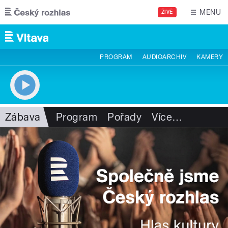
Přejít k hlavnímu obsahu
MENU
ŽIVĚ
PROGRAM
AUDIOARCHIV
KAMERY
Zábava
Program
Pořady
Více
…