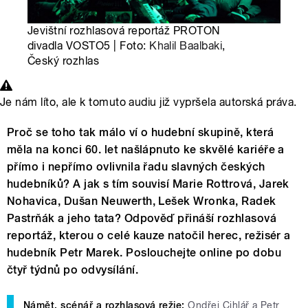
Jevištní rozhlasová reportáž PROTON
divadla VOSTO5 | Foto:
Khalil Baalbaki
,
Český rozhlas
Je nám líto, ale k tomuto audiu již vypršela autorská práva.
Proč se toho tak málo ví o hudební skupině, která
měla na konci 60. let našlápnuto ke skvělé kariéře a
přímo i nepřímo ovlivnila řadu slavných českých
hudebníků? A jak s tím souvisí Marie Rottrová, Jarek
Nohavica, Dušan Neuwerth, Lešek Wronka, Radek
Pastrňák a jeho tata? Odpověď přináší rozhlasová
reportáž, kterou o celé kauze natočil herec, režisér a
hudebník Petr Marek. Poslouchejte online po dobu
čtyř týdnů po odvysílání.
Námět, scénář a rozhlasová režie:
Ondřej Cihlář a Petr