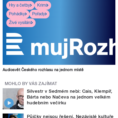
Hry a četby
Krimi
Pohádky
Pořady
Živé vysílání
Audiosvět Českého rozhlasu na jednom místě
MOHLO BY VÁS ZAJÍMAT
Silvestr v Sedmém nebi: Cais, Klempíř,
Bárta nebo Načeva na jednom velkém
hudebním večírku
Půjčky nejsou řešení. Nezávislé kultuře