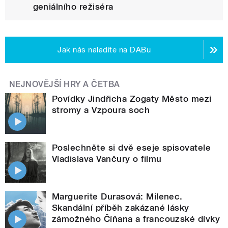
geniálního režiséra
Jak nás naladíte na DABu
NEJNOVĚJŠÍ HRY A ČETBA
Povídky Jindřicha Zogaty Město mezi
stromy a Vzpoura soch
Poslechněte si dvě eseje spisovatele
Vladislava Vančury o filmu
Marguerite Durasová: Milenec.
Skandální příběh zakázané lásky
zámožného Číňana a francouzské dívky