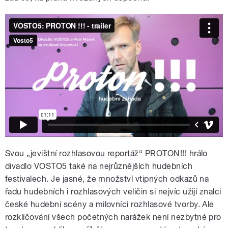
Svou „jevištní rozhlasovou reportáž“ PROTON!!! hrálo
divadlo VOSTO5 také na nejrůznějších hudebních
festivalech. Je jasné, že množství vtipných odkazů na
řadu hudebních i rozhlasových veličin si nejvíc užijí znalci
české hudební scény a milovníci rozhlasové tvorby. Ale
rozklíčování všech početných narážek není nezbytné pro