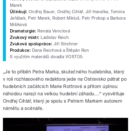
Marek
Účinkují:
Ondřej Bauer, Ondřej Cihlář, Jiří Havelka, Tomina
Jeřábek, Petr Marek, Robert Mikluš, Petr Prokop a Barbora
Mišíková
Dramaturgie:
Renata Venclová
Zvukový mistr:
Ladislav Reich
Zvuková spolupráce:
Jiří Strohner
Produkce:
Dana Reichová a Štěpán Ron
S využitím materiálů divadla VOSTO5.
„Je to příběh Petra Marka, skutečného hudebníka, který
v roli rozhlasového redaktora jede na Ostravsko pátrat po
hudebních začátcích Marie Rottrové a přitom úplnou
náhodou narazí na velkou hudební záhadu…“ vysvětluje
Ondřej Cihlář, který je spolu s Petrem Markem autorem
námětu a scénáře.