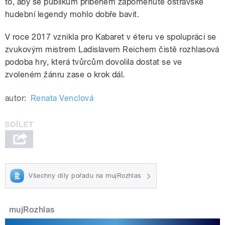
to, aby se publikum příběhem zapomenuté ostravské
hudební legendy mohlo dobře bavit.
V roce 2017 vznikla pro Kabaret v éteru ve spolupráci se
zvukovým mistrem Ladislavem Reichem čistě rozhlasová
podoba hry, která tvůrcům dovolila dostat se ve
zvoleném žánru zase o krok dál.
autor:
Renata Venclová
Všechny díly pořadu na mujRozhlas
mujRozhlas