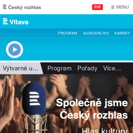
Přejít k hlavnímu obsahu
MENU
ŽIVĚ
PROGRAM
AUDIOARCHIV
KAMERY
Výtvarné umění
Program
Pořady
Více
…