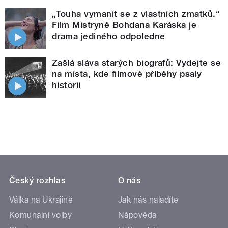
„Touha vymanit se z vlastních zmatků.“
Film Mistryně Bohdana Karáska je
drama jediného odpoledne
Zašlá sláva starých biografů: Vydejte se
na místa, kde filmové příběhy psaly
historii
Český rozhlas
O nás
Válka na Ukrajině
Jak nás naladíte
Komunální volby
Nápověda