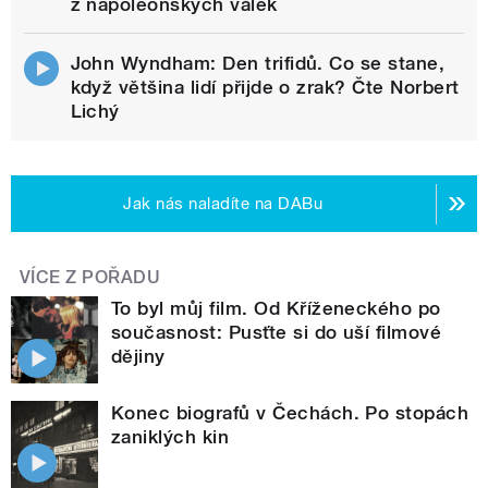
z napoleonských válek
John Wyndham: Den trifidů. Co se stane,
když většina lidí přijde o zrak? Čte Norbert
Lichý
Jak nás naladíte na DABu
VÍCE Z POŘADU
To byl můj film. Od Kříženeckého po
současnost: Pusťte si do uší filmové
dějiny
Konec biografů v Čechách. Po stopách
zaniklých kin