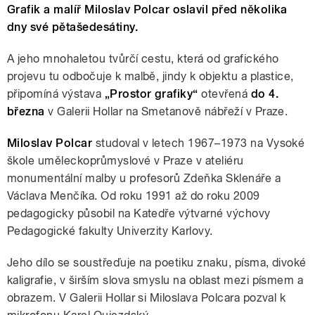
Grafik a malíř Miloslav Polcar oslavil před několika
dny své pětašedesátiny.
A jeho mnohaletou tvůrčí cestu, která od grafického
projevu tu odbočuje k malbě, jindy k objektu a plastice,
připomíná výstava
„Prostor grafiky“
otevřená
do 4.
března
v Galerii Hollar na Smetanově nábřeží v Praze.
Miloslav Polcar
studoval v letech 1967–1973 na Vysoké
škole uměleckoprůmyslové v Praze v ateliéru
monumentální malby u profesorů Zdeňka Sklenáře a
Václava Menčíka. Od roku 1991 až do roku 2009
pedagogicky působil na Katedře výtvarné výchovy
Pedagogické fakulty Univerzity Karlovy.
Jeho dílo se soustřeďuje na poetiku znaku, písma, divoké
kaligrafie, v širším slova smyslu na oblast mezi písmem a
obrazem. V Galerii Hollar si Miloslava Polcara pozval k