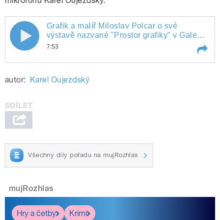
mikrofonu Karel Oujezdský.
Grafik a malíř Miloslav Polcar o své
Grafik a malíř Miloslav Polcar o své
výstavě nazvané "Prostor grafiky" v Galerii
Hollar
7:53
výstavě nazvané "Prostor grafiky" v
Play /
Grafik a malíř Miloslav Polcar o své
Galerii Hollar
autor:
Karel Oujezdský
výstavě nazvané "Prostor grafiky" v
Galerii Hollar
Všechny díly pořadu na mujRozhlas
pause
mujRozhlas
Hry a četby
Krimi