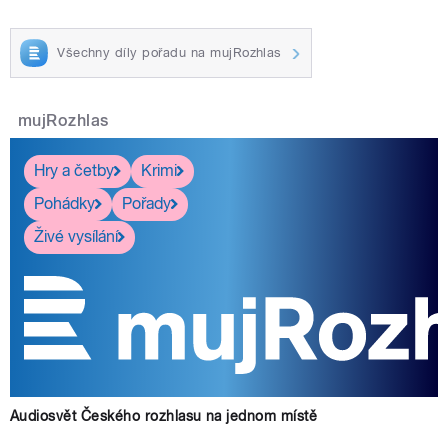
Všechny díly pořadu na mujRozhlas
mujRozhlas
Hry a četby
Krimi
Pohádky
Pořady
Živé vysílání
Audiosvět Českého rozhlasu na jednom místě