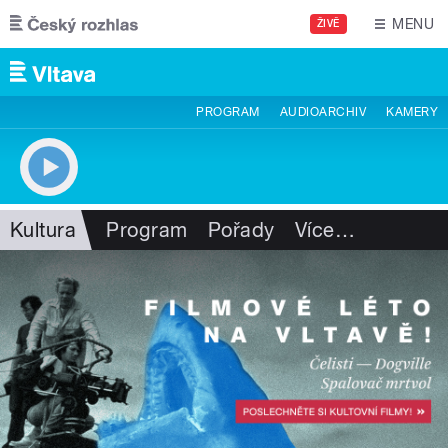
Přejít k hlavnímu obsahu
MENU
ŽIVĚ
PROGRAM
AUDIOARCHIV
KAMERY
Kultura
Program
Pořady
Více
…