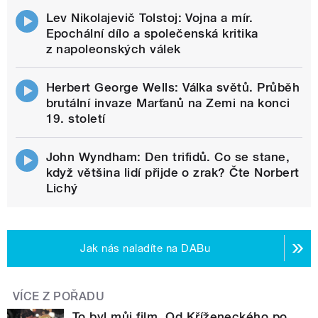
Lev Nikolajevič Tolstoj: Vojna a mír.
Epochální dílo a společenská kritika
z napoleonských válek
Herbert George Wells: Válka světů. Průběh
brutální invaze Marťanů na Zemi na konci
19. století
John Wyndham: Den trifidů. Co se stane,
když většina lidí přijde o zrak? Čte Norbert
Lichý
Jak nás naladíte na DABu
VÍCE Z POŘADU
To byl můj film. Od Kříženeckého po