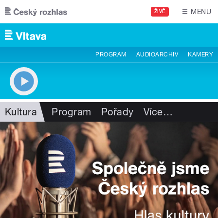
Přejít k hlavnímu obsahu
MENU
ŽIVĚ
PROGRAM
AUDIOARCHIV
KAMERY
Kultura
Program
Pořady
Více
…