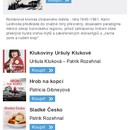
Románová kronika ztraceného města - léta 1945–1961. Karin
Lednická předkládá do značné míry převratný, dosavadní paradigma
měnící obraz hornického regionu, jehož zahlazenou historii stále
překrývá tlustá vrstva mýtů a zakořeněných stereotypů o „černé
zemi a rudém kraji“.
Klukoviny Uršuly Klukové
Uršula Kluková – Patrik Rozehnal
Koupit
Hrob na kopci
Patricia Gibneyová
Koupit
Sladké Česko
Patrik Rozehnal
Koupit