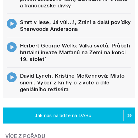
a francouzské dívky
Smrt v lese, Já vůl…!, Zrání a další povídky
Sherwooda Andersona
Herbert George Wells: Válka světů. Průběh
brutální invaze Marťanů na Zemi na konci
19. století
David Lynch, Kristine McKennová: Místo
snění. Výběr z knihy o životě a díle
geniálního režiséra
Jak nás naladíte na DABu
VÍCE Z POŘADU