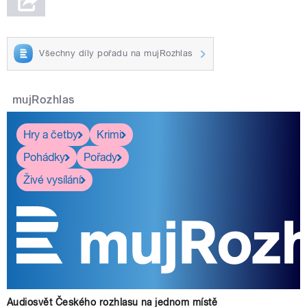
Všechny díly pořadu na mujRozhlas
mujRozhlas
Hry a četby
Krimi
Pohádky
Pořady
Živé vysílání
Audiosvět Českého rozhlasu na jednom místě