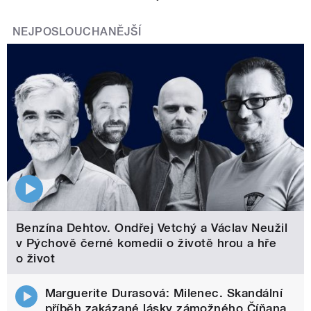
NEJPOSLOUCHANĚJŠÍ
Benzína Dehtov. Ondřej Vetchý a Václav Neužil
v Pýchově černé komedii o životě hrou a hře
o život
Marguerite Durasová: Milenec. Skandální
příběh zakázané lásky zámožného Číňana