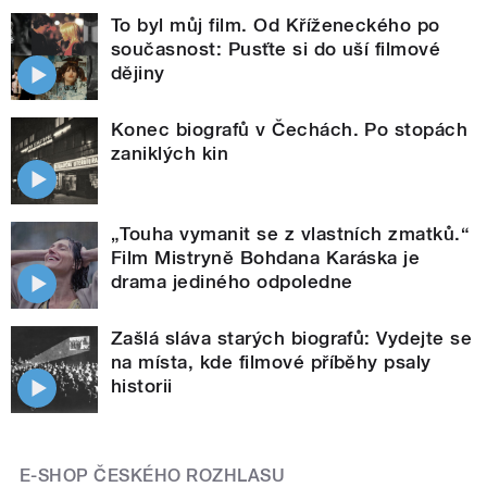
To byl můj film. Od Kříženeckého po
současnost: Pusťte si do uší filmové
dějiny
Konec biografů v Čechách. Po stopách
zaniklých kin
„Touha vymanit se z vlastních zmatků.“
Film Mistryně Bohdana Karáska je
drama jediného odpoledne
Zašlá sláva starých biografů: Vydejte se
na místa, kde filmové příběhy psaly
historii
E-SHOP ČESKÉHO ROZHLASU