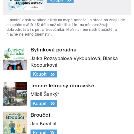
Lincolnův ostrov nikdo nikdy na mapě nenašel, a přece ho znají lidé
na celém světě. Už déle než sto třicet let na něm prožívají
dobrodružství s pěticí trosečníků, kteří na něm našli útočiště, a
hlavně nejedno tajemství.
Bylinková poradna
Jarka Rozsypalová-Vykoupilová, Blanka
Kocourková
Koupit
Temné letopisy moravské
Miloš Šenkýř
Koupit
Broučci
Jan Karafiát
Koupit