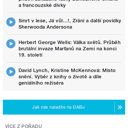
a francouzské dívky
Smrt v lese, Já vůl…!, Zrání a další povídky
Sherwooda Andersona
Herbert George Wells: Válka světů. Průběh
brutální invaze Marťanů na Zemi na konci
19. století
David Lynch, Kristine McKennová: Místo
snění. Výběr z knihy o životě a díle
geniálního režiséra
Jak nás naladíte na DABu
VÍCE Z POŘADU