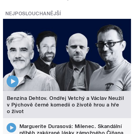
NEJPOSLOUCHANĚJŠÍ
Benzína Dehtov. Ondřej Vetchý a Václav Neužil
v Pýchově černé komedii o životě hrou a hře
o život
Marguerite Durasová: Milenec. Skandální
příběh zakázané lásky zámožného Číňana