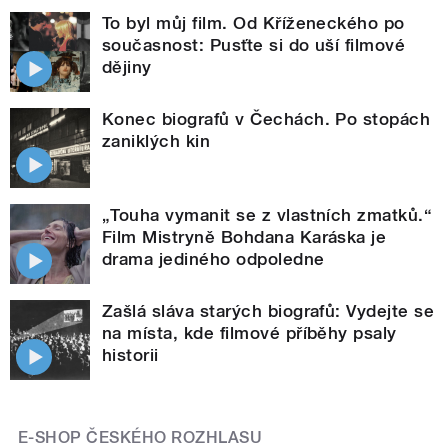
To byl můj film. Od Kříženeckého po
současnost: Pusťte si do uší filmové
dějiny
Konec biografů v Čechách. Po stopách
zaniklých kin
„Touha vymanit se z vlastních zmatků.“
Film Mistryně Bohdana Karáska je
drama jediného odpoledne
Zašlá sláva starých biografů: Vydejte se
na místa, kde filmové příběhy psaly
historii
E-SHOP ČESKÉHO ROZHLASU