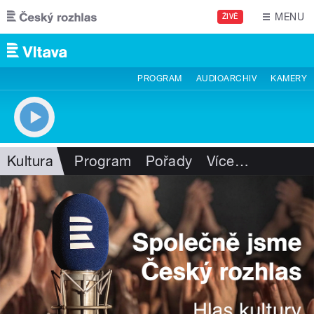
Přejít k hlavnímu obsahu
MENU
ŽIVĚ
PROGRAM
AUDIOARCHIV
KAMERY
Kultura
Program
Pořady
Více
…