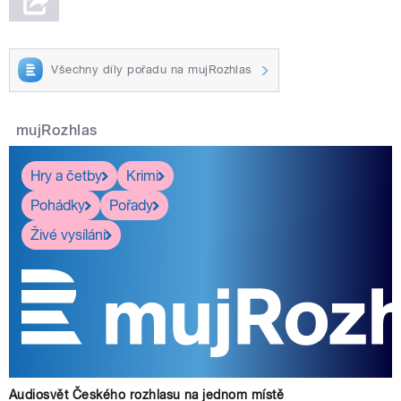
Všechny díly pořadu na mujRozhlas
mujRozhlas
Hry a četby
Krimi
Pohádky
Pořady
Živé vysílání
Audiosvět Českého rozhlasu na jednom místě