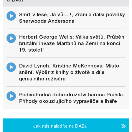
Smrt v lese, Já vůl…!, Zrání a další povídky
Sherwooda Andersona
Herbert George Wells: Válka světů. Průběh
brutální invaze Marťanů na Zemi na konci
19. století
David Lynch, Kristine McKennová: Místo
snění. Výběr z knihy o životě a díle
geniálního režiséra
Podivuhodná dobrodružství barona Prášila.
Příhody okouzlujícího vypravěče a lháře
Jak nás naladíte na DABu