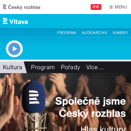
Přejít k hlavnímu obsahu
MENU
ŽIVĚ
PROGRAM
AUDIOARCHIV
KAMERY
Kultura
Program
Pořady
Více
…