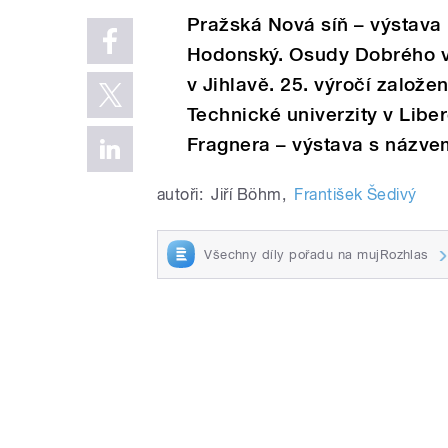
Pražská Nová síň – výstava 
Hodonský. Osudy Dobrého v
v Jihlavě. 25. výročí založe
Technické univerzity v Liber
Fragnera – výstava s názve
autoři:
Jiří Böhm
,
František Šedivý
Všechny díly pořadu na mujRozhlas