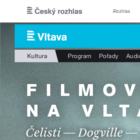
Přejít k hlavnímu obsahu
iRozhlas
Kultura
Program
Pořady
Audi