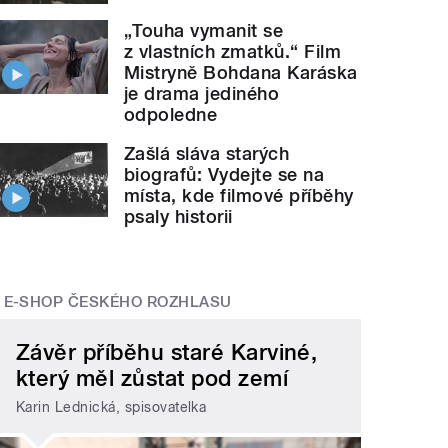
„Touha vymanit se
z vlastních zmatků.“ Film
Mistryně Bohdana Karáska
je drama jediného
odpoledne
Zašlá sláva starých
biografů: Vydejte se na
místa, kde filmové příběhy
psaly historii
E-SHOP ČESKÉHO ROZHLASU
Závěr příběhu staré Karviné,
který měl zůstat pod zemí
Karin Lednická, spisovatelka