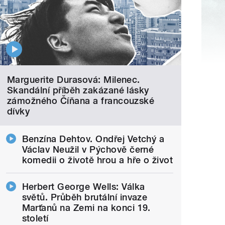
Marguerite Durasová: Milenec.
Skandální příběh zakázané lásky
zámožného Číňana a francouzské
dívky
Benzína Dehtov. Ondřej Vetchý a
Václav Neužil v Pýchově černé
komedii o životě hrou a hře o život
Herbert George Wells: Válka
světů. Průběh brutální invaze
Marťanů na Zemi na konci 19.
století