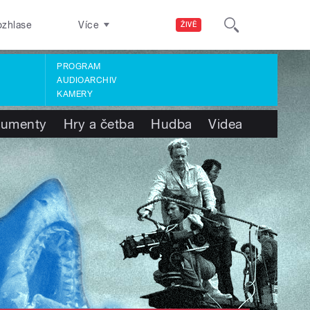
ozhlase
Více
ŽIVĚ
PROGRAM
AUDIOARCHIV
KAMERY
umenty
Hry a četba
Hudba
Videa