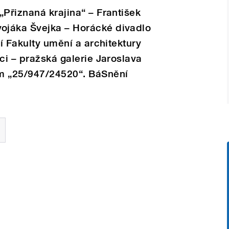
„Přiznaná krajina“ – František
ojáka Švejka – Horácké divadlo
ní Fakulty umění a architektury
ci – pražská galerie Jaroslava
m „25/947/24520“. BáSnění