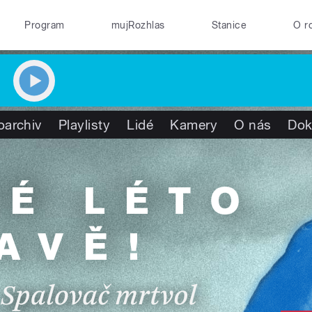
Program
mujRozhlas
Stanice
O r
oarchiv
Playlisty
Lidé
Kamery
O nás
Dok