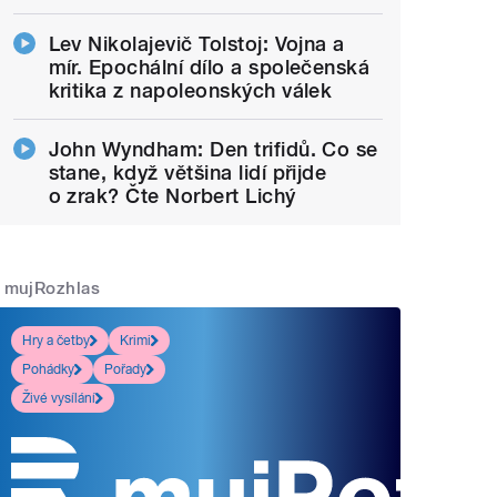
Lev Nikolajevič Tolstoj: Vojna a
mír. Epochální dílo a společenská
kritika z napoleonských válek
John Wyndham: Den trifidů. Co se
stane, když většina lidí přijde
o zrak? Čte Norbert Lichý
mujRozhlas
Hry a četby
Krimi
Pohádky
Pořady
Živé vysílání