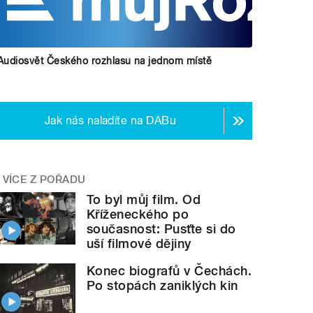
Audiosvět Českého rozhlasu na jednom místě
Jak nás naladíte na DABu
VÍCE Z POŘADU
To byl můj film. Od
Kříženeckého po
současnost: Pusťte si do
uší filmové dějiny
Konec biografů v Čechách.
Po stopách zaniklých kin