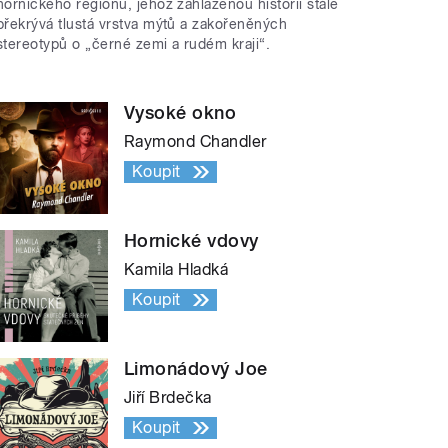
hornického regionu, jehož zahlazenou historii stále
překrývá tlustá vrstva mýtů a zakořeněných
stereotypů o „černé zemi a rudém kraji“.
Vysoké okno
Raymond Chandler
Koupit
Hornické vdovy
Kamila Hladká
Koupit
Limonádový Joe
Jiří Brdečka
Koupit