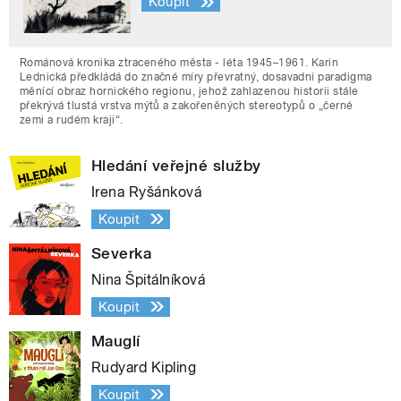
Koupit
Románová kronika ztraceného města - léta 1945–1961. Karin
Lednická předkládá do značné míry převratný, dosavadní paradigma
měnící obraz hornického regionu, jehož zahlazenou historii stále
překrývá tlustá vrstva mýtů a zakořeněných stereotypů o „černé
zemi a rudém kraji“.
Hledání veřejné služby
Irena Ryšánková
Koupit
Severka
Nina Špitálníková
Koupit
Mauglí
Rudyard Kipling
Koupit