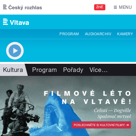
Přejít k hlavnímu obsahu
MENU
ŽIVĚ
PROGRAM
AUDIOARCHIV
KAMERY
Kultura
Program
Pořady
Více
…