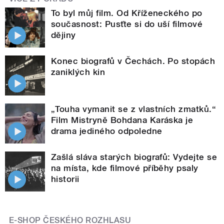
To byl můj film. Od Kříženeckého po
současnost: Pusťte si do uší filmové
dějiny
Konec biografů v Čechách. Po stopách
zaniklých kin
„Touha vymanit se z vlastních zmatků.“
Film Mistryně Bohdana Karáska je
drama jediného odpoledne
Zašlá sláva starých biografů: Vydejte se
na místa, kde filmové příběhy psaly
historii
E-SHOP ČESKÉHO ROZHLASU