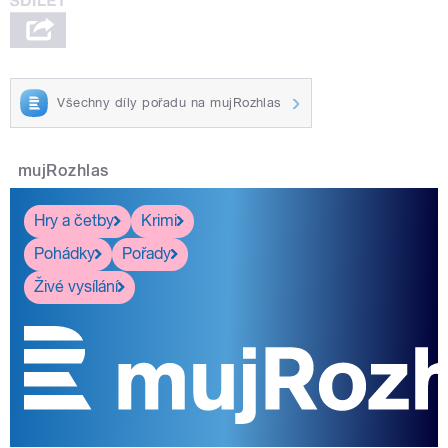
Všechny díly pořadu na mujRozhlas
mujRozhlas
Hry a četby
Krimi
Pohádky
Pořady
Živé vysílání