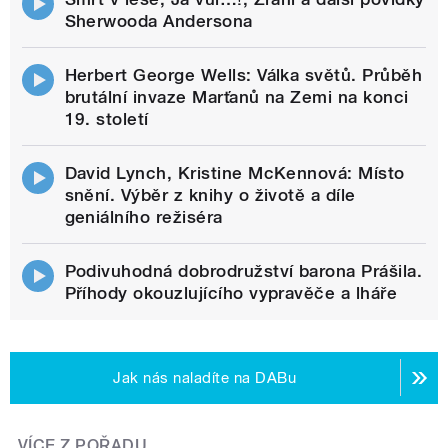
Sherwooda Andersona
Herbert George Wells: Válka světů. Průběh
brutální invaze Marťanů na Zemi na konci
19. století
David Lynch, Kristine McKennová: Místo
snění. Výběr z knihy o životě a díle
geniálního režiséra
Podivuhodná dobrodružství barona Prášila.
Příhody okouzlujícího vypravěče a lháře
Jak nás naladíte na DABu
VÍCE Z POŘADU