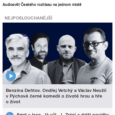
Audiosvět Českého rozhlasu na jednom místě
NEJPOSLOUCHANĚJŠÍ
Benzína Dehtov. Ondřej Vetchý a Václav Neužil
v Pýchově černé komedii o životě hrou a hře
o život
Smrt v lese, Já vůl…!, Zrání a další povídky