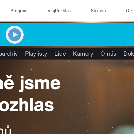
Program
mujRozhlas
Stanice
O r
oarchiv
Playlisty
Lidé
Kamery
O nás
Dok