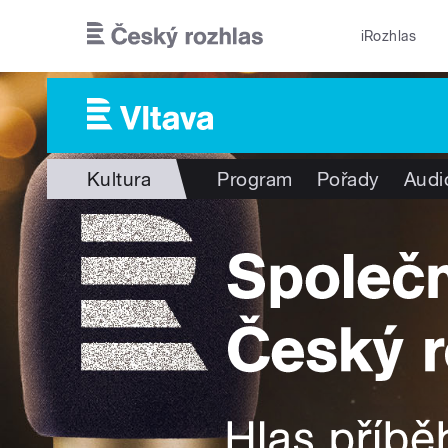
Přejít k hlavnímu obsahu
iRozhlas
Kultura
Program
Pořady
Audi