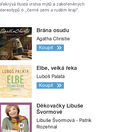
překrývá tlustá vrstva mýtů a zakořeněných
stereotypů o „černé zemi a rudém kraji“.
Brána osudu
Agatha Christie
Koupit
Elbe, velká řeka
Luboš Palata
Koupit
Děkovačky Libuše
Švormové
Libuše Švormová - Patrik
Rozehnal