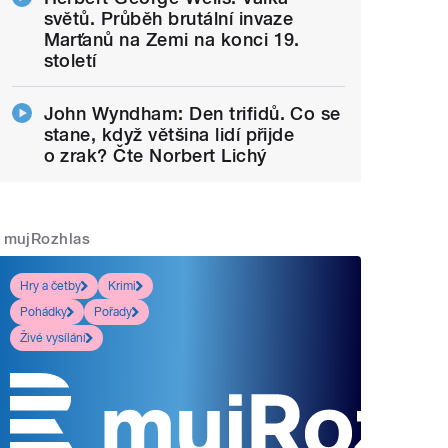
světů. Průběh brutální invaze
Marťanů na Zemi na konci 19.
století
John Wyndham: Den trifidů. Co se
stane, když většina lidí přijde
o zrak? Čte Norbert Lichý
mujRozhlas
Hry a četby
Krimi
Pohádky
Pořady
Živé vysílání