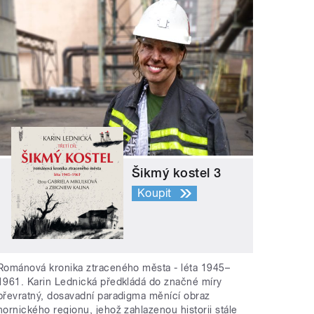
Šikmý kostel 3
Koupit
Románová kronika ztraceného města - léta 1945–
1961. Karin Lednická předkládá do značné míry
převratný, dosavadní paradigma měnící obraz
hornického regionu, jehož zahlazenou historii stále