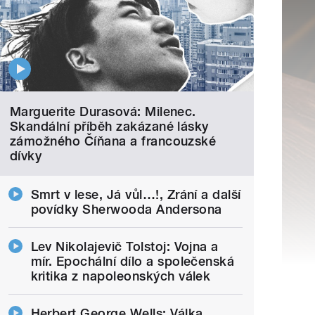
Marguerite Durasová: Milenec.
Skandální příběh zakázané lásky
zámožného Číňana a francouzské
dívky
Smrt v lese, Já vůl…!, Zrání a další
povídky Sherwooda Andersona
Lev Nikolajevič Tolstoj: Vojna a
mír. Epochální dílo a společenská
kritika z napoleonských válek
Herbert George Wells: Válka