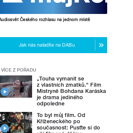
Audiosvět Českého rozhlasu na jednom místě
Jak nás naladíte na DABu
VÍCE Z POŘADU
„Touha vymanit se
z vlastních zmatků.“ Film
Mistryně Bohdana Karáska
je drama jediného
odpoledne
To byl můj film. Od
Kříženeckého po
současnost: Pusťte si do