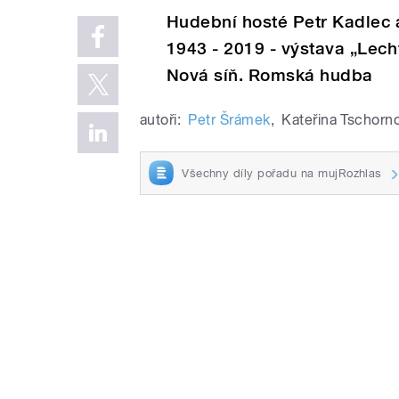
Hudební hosté Petr Kadlec a
1943 - 2019 - výstava „Lech
Nová síň. Romská hudba
autoři:
Petr Šrámek
,
Kateřina Tschorn
Všechny díly pořadu na mujRozhlas