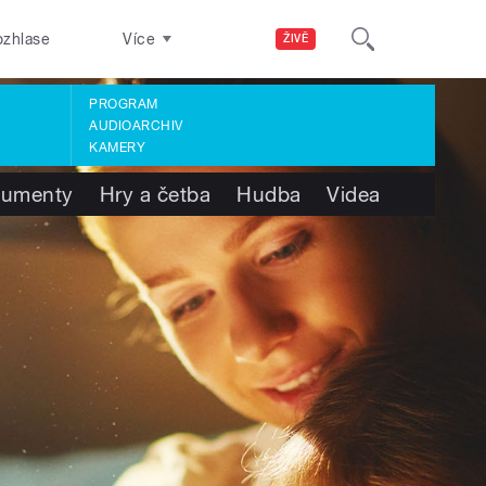
ozhlase
Více
ŽIVĚ
PROGRAM
AUDIOARCHIV
KAMERY
umenty
Hry a četba
Hudba
Videa