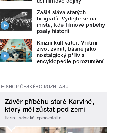
uší filmové dějiny
Zašlá sláva starých
biografů: Vydejte se na
místa, kde filmové příběhy
psaly historii
Knižní kultivátor: Vnitřní
život zvířat, básně jako
nostalgický příliv a
encyklopedie porozumění
E-SHOP ČESKÉHO ROZHLASU
Závěr příběhu staré Karviné,
který měl zůstat pod zemí
Karin Lednická, spisovatelka