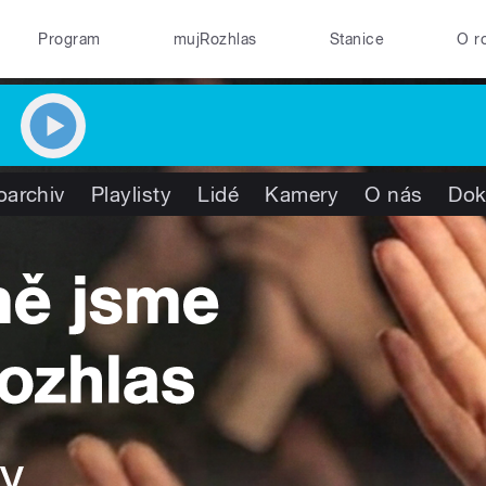
Program
mujRozhlas
Stanice
O r
oarchiv
Playlisty
Lidé
Kamery
O nás
Dok