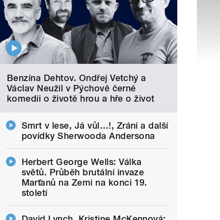
Benzína Dehtov. Ondřej Vetchý a
Václav Neužil v Pýchově černé
komedii o životě hrou a hře o život
Smrt v lese, Já vůl…!, Zrání a další
povídky Sherwooda Andersona
Herbert George Wells: Válka
světů. Průběh brutální invaze
Marťanů na Zemi na konci 19.
století
David Lynch, Kristine McKennová: