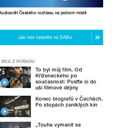
Audiosvět Českého rozhlasu na jednom místě
Jak nás naladíte na DABu
VÍCE Z POŘADU
To byl můj film. Od
Kříženeckého po
současnost: Pusťte si do
uší filmové dějiny
Konec biografů v Čechách.
Po stopách zaniklých kin
„Touha vymanit se