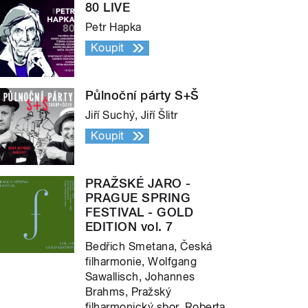
80 LIVE
Petr Hapka
Koupit
Půlnoční párty S+Š
Jiří Suchý, Jiří Šlitr
Koupit
PRAŽSKÉ JARO -
PRAGUE SPRING
FESTIVAL - GOLD
EDITION vol. 7
Bedřich Smetana, Česká
filharmonie, Wolfgang
Sawallisch, Johannes
Brahms, Pražský
filharmonický sbor, Roberta