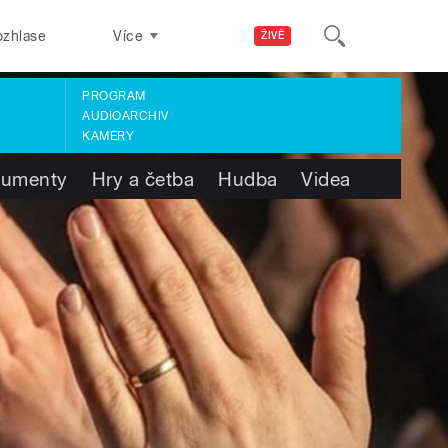
ozhlase
Více
ŽIVĚ
PROGRAM
AUDIOARCHIV
KAMERY
umenty
Hry a četba
Hudba
Videa