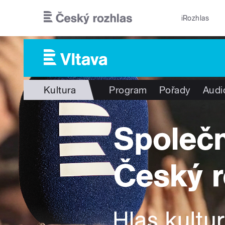
Přejít k hlavnímu obsahu
iRozhlas
Kultura
Program
Pořady
Audi