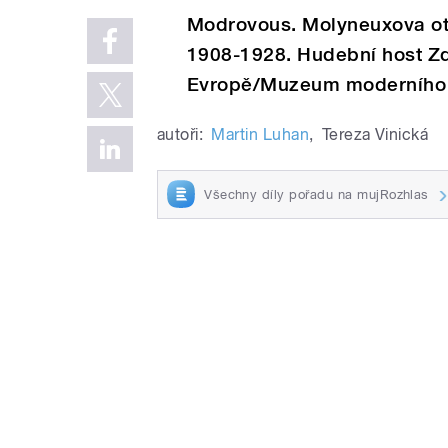
Modrovous. Molyneuxova ot
1908-1928. Hudební host Zd
Evropě/Muzeum moderního 
autoři:
Martin Luhan
,
Tereza Vinická
Všechny díly pořadu na mujRozhlas