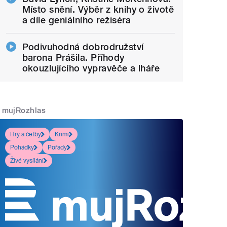
Místo snění. Výběr z knihy o životě
a díle geniálního režiséra
Podivuhodná dobrodružství
barona Prášila. Příhody
okouzlujícího vypravěče a lháře
mujRozhlas
Hry a četby
Krimi
Pohádky
Pořady
Živé vysílání