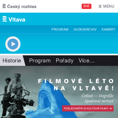
Přejít k hlavnímu obsahu
MENU
ŽIVĚ
PROGRAM
AUDIOARCHIV
KAMERY
Historie
Program
Pořady
Více
…