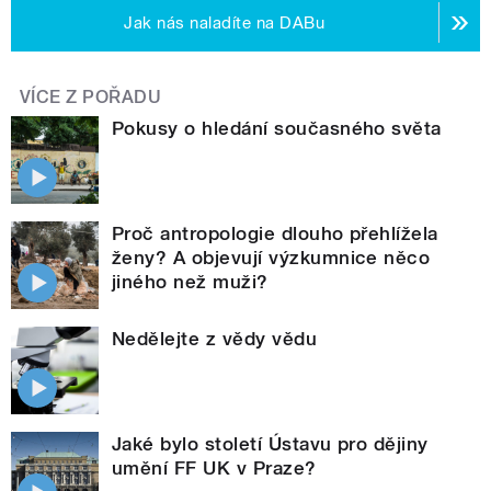
Jak nás naladíte na DABu
VÍCE Z POŘADU
Pokusy o hledání současného světa
Proč antropologie dlouho přehlížela
ženy? A objevují výzkumnice něco
jiného než muži?
Nedělejte z vědy vědu
Jaké bylo století Ústavu pro dějiny
umění FF UK v Praze?