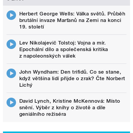
Herbert George Wells: Válka světů. Průběh
brutální invaze Marťanů na Zemi na konci
19. století
Lev Nikolajevič Tolstoj: Vojna a mír.
Epochální dílo a společenská kritika
z napoleonských válek
John Wyndham: Den trifidů. Co se stane,
když většina lidí přijde o zrak? Čte Norbert
Lichý
David Lynch, Kristine McKennová: Místo
snění. Výběr z knihy o životě a díle
geniálního režiséra