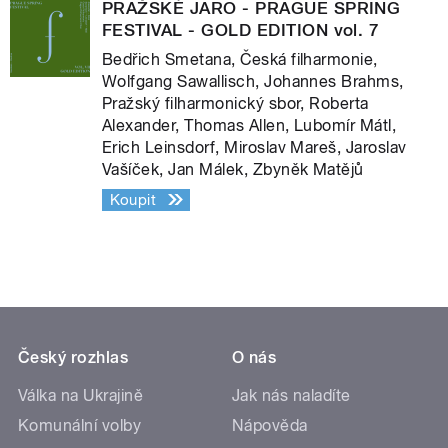
PRAŽSKÉ JARO - PRAGUE SPRING
FESTIVAL - GOLD EDITION vol. 7
Bedřich Smetana, Česká filharmonie,
Wolfgang Sawallisch, Johannes Brahms,
Pražský filharmonický sbor, Roberta
Alexander, Thomas Allen, Lubomír Mátl,
Erich Leinsdorf, Miroslav Mareš, Jaroslav
Vašíček, Jan Málek, Zbyněk Matějů
Koupit
Český rozhlas
O nás
Válka na Ukrajině
Jak nás naladíte
Komunální volby
Nápověda