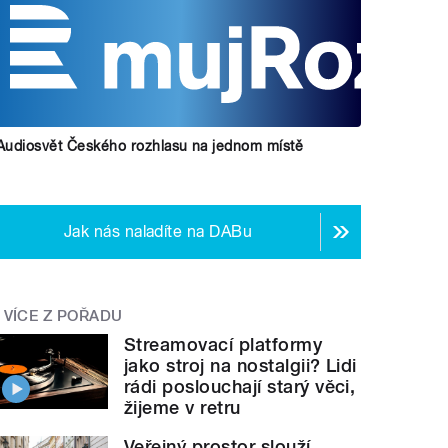
Audiosvět Českého rozhlasu na jednom místě
Jak nás naladíte na DABu
VÍCE Z POŘADU
Streamovací platformy
jako stroj na nostalgii? Lidi
rádi poslouchají starý věci,
žijeme v retru
Veřejný prostor slouží