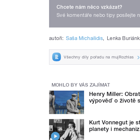
Chcete nám něco vzkázat?
Své komentáře nebo tipy posílejte 
autoři:
Saša Michailidis
,
Lenka Burián
Všechny díly pořadu na mujRozhlas
MOHLO BY VÁS ZAJÍMAT
Henry Miller: Obra
výpověď o životě 
Kurt Vonnegut je st
planety i mechaniz