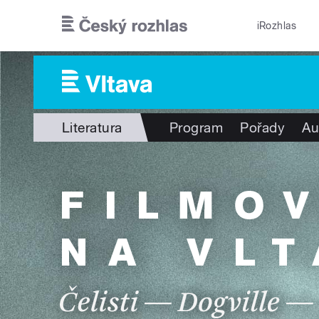
Přejít k hlavnímu obsahu
iRozhlas
Literatura
Program
Pořady
Au