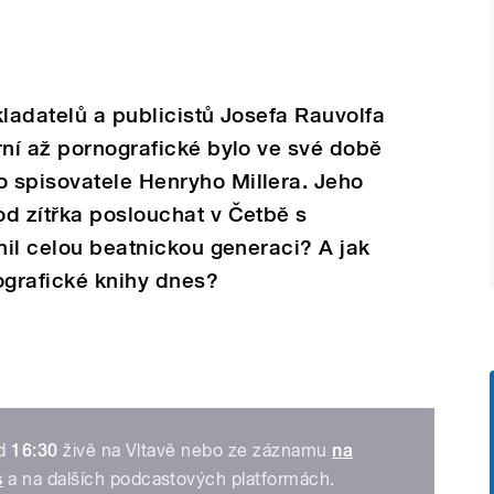
kladatelů a publicistů Josefa Rauvolfa
rní až pornografické bylo ve své době
 spisovatele Henryho Millera. Jeho
d zítřka poslouchat v Četbě s
vnil celou beatnickou generaci? A jak
ografické knihy dnes?
od
16:30
živě na Vltavě nebo ze záznamu
na
s
a na dalších podcastových platformách.