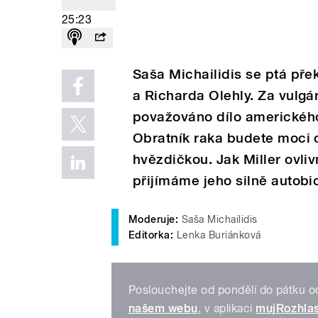
25:23
Saša Michailidis se ptá pře
a Richarda Olehly. Za vulgá
považováno dílo amerického
Obratník raka budete moci o
hvězdičkou. Jak Miller ovli
přijímáme jeho silně autobi
Moderuje:
Saša Michailidis
Editorka:
Lenka Buriánková
Poslouchejte od pondělí do pátku 
našem webu
, v aplikaci
mujRozhla