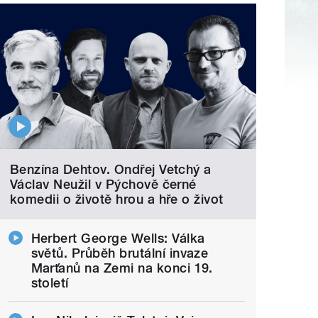
Benzína Dehtov. Ondřej Vetchý a
Václav Neužil v Pýchově černé
komedii o životě hrou a hře o život
Herbert George Wells: Válka
světů. Průběh brutální invaze
Marťanů na Zemi na konci 19.
století