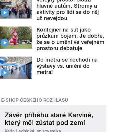
hlavně autům. Stromy a
aktivity pro lidi se do něj
už nevejdou
Kontejner na suť jako
průzkum bojem. Je dobře,
že se o umění ve veřejném
prostoru debatuje
Do metra se nechodí na
výstavy vs. umění do
metra!
E-SHOP ČESKÉHO ROZHLASU
Závěr příběhu staré Karviné,
který měl zůstat pod zemí
Karin Lednická, spisovatelka