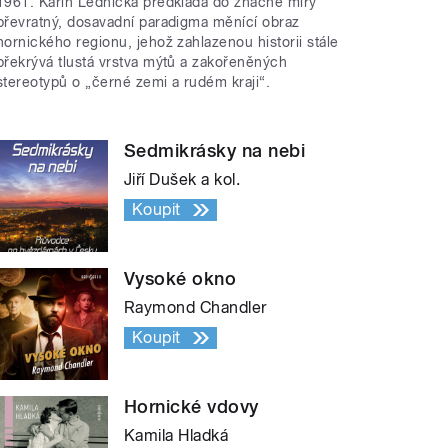
1961. Karin Lednická předkládá do značné míry
převratný, dosavadní paradigma měnící obraz
hornického regionu, jehož zahlazenou historii stále
překrývá tlustá vrstva mýtů a zakořeněných
stereotypů o „černé zemi a rudém kraji“.
Sedmikrásky na nebi
Jiří Dušek a kol.
Koupit
Vysoké okno
Raymond Chandler
Koupit
Hornické vdovy
Kamila Hladká