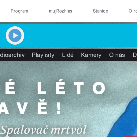
Program
mujRozhlas
Stanice
O r
dioarchiv
Playlisty
Lidé
Kamery
O nás
D