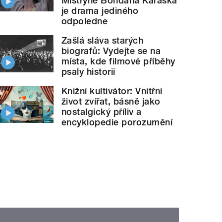
Mistryně Bohdana Karáska
je drama jediného
odpoledne
Zašlá sláva starých
biografů: Vydejte se na
místa, kde filmové příběhy
psaly historii
Knižní kultivátor: Vnitřní
život zvířat, básně jako
nostalgický příliv a
encyklopedie porozumění