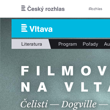
Přejít k hlavnímu obsahu
iRozhlas
Literatura
Program
Pořady
Au