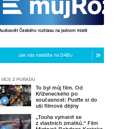
Audiosvět Českého rozhlasu na jednom místě
Jak nás naladíte na DABu
VÍCE Z POŘADU
To byl můj film. Od
Kříženeckého po
současnost: Pusťte si do
uší filmové dějiny
„Touha vymanit se
z vlastních zmatků.“ Film