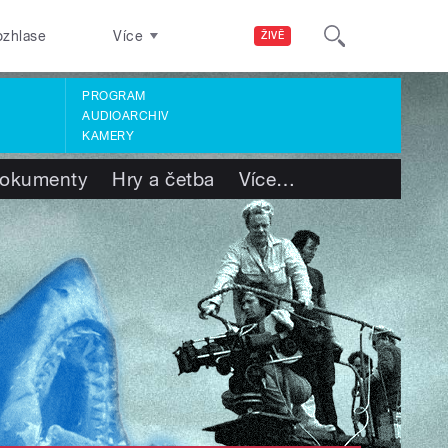
ozhlase
Více
ŽIVĚ
PROGRAM
AUDIOARCHIV
KAMERY
okumenty
Hry a četba
Více
…