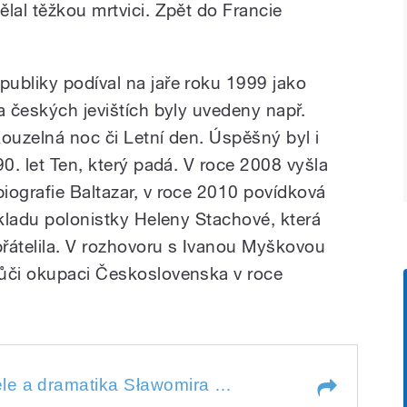
lal těžkou mrtvici. Zpět do Francie
ubliky podíval na jaře roku 1999 jako
a českých jevištích byly uvedeny např.
Kouzelná noc či Letní den. Úspěšný byl i
90. let Ten, který padá. V roce 2008 vyšla
iografie Baltazar, v roce 2010 povídková
ekladu polonistky Heleny Stachové, která
átelila. V rozhovoru s Ivanou Myškovou
vůči okupaci Československa v roce
 dramatika Sławomira Mrożka, který
Na polského spisovatele a dramatika Sławomira Mrożka, který 15. srpna zemřel ve Francii, vzpomíná překladatelka Helena Stachová.