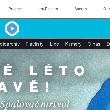
Program
mujRozhlas
Stanice
O r
dioarchiv
Playlisty
Lidé
Kamery
O nás
D