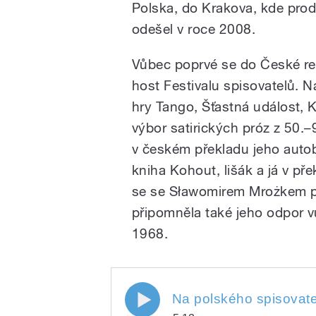
Polska, do Krakova, kde prodě
odešel v roce 2008.
Vůbec poprvé se do České rep
host Festivalu spisovatelů. N
hry Tango, Šťastná událost, 
výbor satirických próz z 50.–
v českém překladu jeho autob
kniha Kohout, lišák a já v př
se se Sławomirem Mrożkem př
připomněla také jeho odpor 
1968.
Na polského spisovatele a