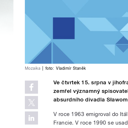
Mozaika
|
foto:
Vladimír Staněk
Ve čtvrtek 15. srpna v jiho
zemřel významný spisovatel,
absurdního divadla Sławom
V roce 1963 emigroval do Itáli
Francie. V roce 1990 se usadil