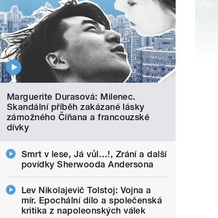
Marguerite Durasová: Milenec.
Skandální příběh zakázané lásky
zámožného Číňana a francouzské
dívky
Smrt v lese, Já vůl…!, Zrání a další
povídky Sherwooda Andersona
Lev Nikolajevič Tolstoj: Vojna a
mír. Epochální dílo a společenská
kritika z napoleonských válek