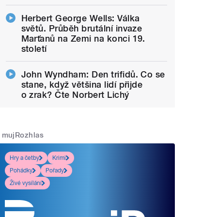
Herbert George Wells: Válka
světů. Průběh brutální invaze
Marťanů na Zemi na konci 19.
století
John Wyndham: Den trifidů. Co se
stane, když většina lidí přijde
o zrak? Čte Norbert Lichý
mujRozhlas
Hry a četby
Krimi
Pohádky
Pořady
Živé vysílání