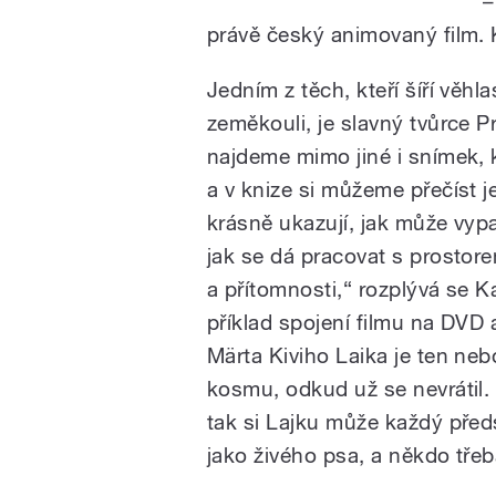
–
právě český animovaný film. 
Jedním z těch, kteří šíří vě
zeměkouli, je slavný tvůrce P
najdeme mimo jiné i snímek, 
a v knize si můžeme přečíst j
krásně ukazují, jak může vyp
jak se dá pracovat s prostore
a přítomnosti,“ rozplývá se 
příklad spojení filmu na DVD 
Märta Kiviho Laika je ten ne
kosmu, odkud už se nevrátil.
tak si Lajku může každý před
jako živého psa, a někdo třeb