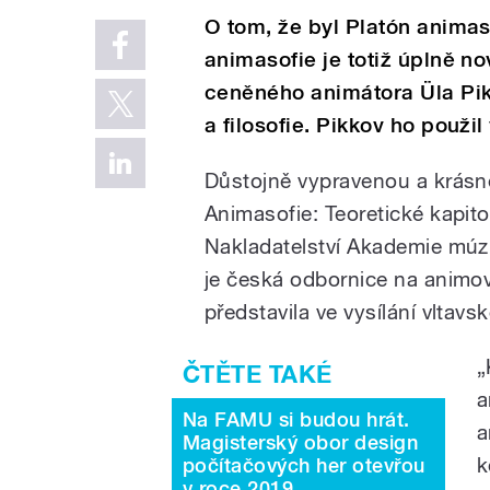
O tom, že byl Platón animas
animasofie je totiž úplně n
ceněného animátora Üla Pik
a filosofie. Pikkov ho použi
Důstojně vypravenou a krásn
Animasofie: Teoretické kapit
Nakladatelství Akademie múz
je česká odbornice na animov
představila ve vysílání vltavs
„
a
Na FAMU si budou hrát.
a
Magisterský obor design
k
počítačových her otevřou
v roce 2019