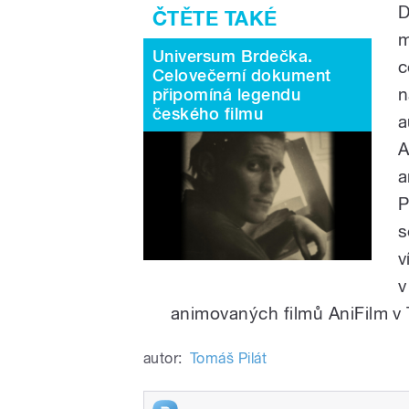
D
m
Universum Brdečka.
c
Celovečerní dokument
n
připomíná legendu
českého filmu
a
A
a
P
s
v
v
animovaných filmů AniFilm v 
autor:
Tomáš Pilát