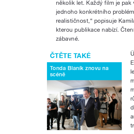
několik let. Každý film je pa
jednoho konkrétního problému
realističnost,“ popisuje Kam
kterou publikace nabízí. Čten
zábavné.
Ü
E
Tonda Blaník znovu na
l
scéně
m
m
r
d
a
t