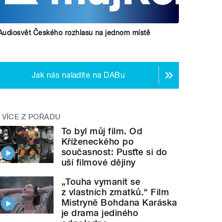
Audiosvět Českého rozhlasu na jednom místě
Jak nás naladíte na DABu
VÍCE Z POŘADU
To byl můj film. Od
Kříženeckého po
současnost: Pusťte si do
uší filmové dějiny
„Touha vymanit se
z vlastních zmatků.“ Film
Mistryně Bohdana Karáska
je drama jediného