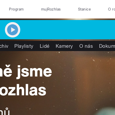
Program
mujRozhlas
Stanice
O r
chiv
Playlisty
Lidé
Kamery
O nás
Dokum