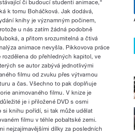
 stávající či budoucí studenti animace,“
íká k tomu Boháčková. Jak dodává,
ydání knihy je významným počinem,
rotože u nás zatím žádná podobně
luboká, a přitom srozumitelná a čtivá
nalýza animace nevyšla. Pikkovova práce
e rozdělena do přehledných kapitol, ve
terých se autor zabývá jednotlivými
aného filmu od zvuku přes výtvarnou
turu a čas. Všechno to pak doplňuje
torie animovaného filmu. V knize je
ůležité je i přiložené DVD s osmi
si knihu pořídí, si tak může udělat
vaném filmu v téhle pobaltské zemi.
 nejzajímavějšími dílky za posledních