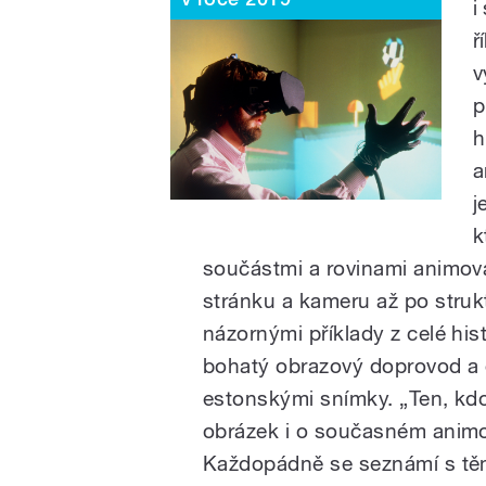
i
ř
v
p
h
a
j
k
součástmi a rovinami animov
stránku a kameru až po struk
názornými příklady z celé his
bohatý obrazový doprovod a d
estonskými snímky. „Ten, kdo 
obrázek i o současném animo
Každopádně se seznámí s těmi