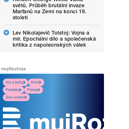
světů. Průběh brutální invaze
Marťanů na Zemi na konci 19.
století
Lev Nikolajevič Tolstoj: Vojna a
mír. Epochální dílo a společenská
kritika z napoleonských válek
mujRozhlas
Hry a četby
Krimi
Pohádky
Pořady
Živé vysílání