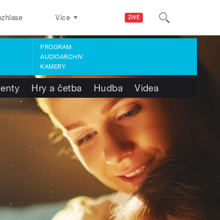
ozhlase
Více
ŽIVĚ
PROGRAM
AUDIOARCHIV
KAMERY
enty
Hry a četba
Hudba
Videa