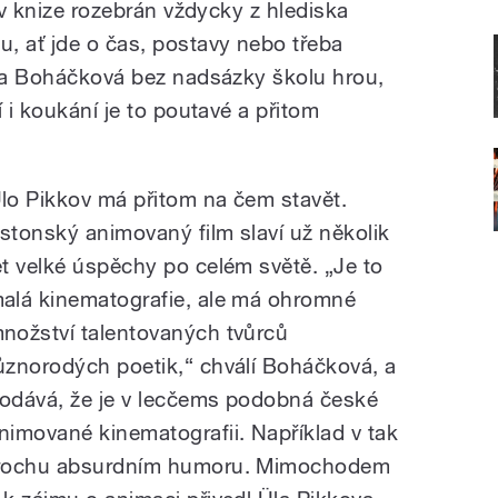
k v knize rozebrán vždycky z hlediska
, ať jde o čas, postavy nebo třeba
ila Boháčková bez nadsázky školu hrou,
í i koukání je to poutavé a přitom
lo Pikkov má přitom na čem stavět.
stonský animovaný film slaví už několik
et velké úspěchy po celém světě. „Je to
alá kinematografie, ale má ohromné
nožství talentovaných tvůrců
ůznorodých poetik,“ chválí Boháčková, a
odává, že je v lecčems podobná české
nimované kinematografii. Například v tak
rochu absurdním humoru. Mimochodem