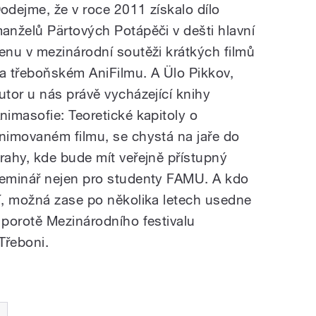
odejme, že v roce 2011 získalo dílo
anželů Pärtových Potápěči v dešti hlavní
enu v mezinárodní soutěži krátkých filmů
a třeboňském AniFilmu. A Ülo Pikkov,
utor u nás právě vycházející knihy
nimasofie: Teoretické kapitoly o
nimovaném filmu, se chystá na jaře do
rahy, kde bude mít veřejně přístupný
eminář nejen pro studenty FAMU. A kdo
í, možná zase po několika letech usedne
 porotě Mezinárodního festivalu
Třeboni.