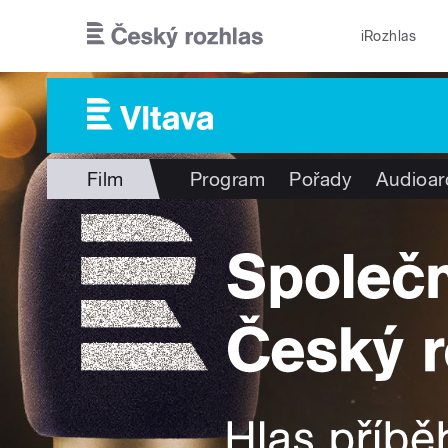
Přejít k hlavnímu obsahu
iRozhlas
Film
Program
Pořady
Audioar