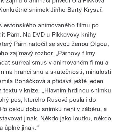
 k zájmu o animaci přivedl Üla Pikkova
Konkrétně snímek Jiřího Barty Krysař.
hlas estonského animovaného filmu po
riit Pärn. Na DVD u Pikkovovy knihy
který Pärn natočil se svou ženou Olgou,
eho zajímavý rozbor. „Pärnovy filmy
adat surrealismus v animovaném filmu a
m na hranci snu a skutečnosti, minulosti
Kamila Boháčková a přidává ještě jeden
a textu v knize. „Hlavním hrdinou snímku
bohý pes, kterého Rusové poslali do
 Po celou dobu snímku není v záběru, a
stavovat jinak. Někdo jako loutku, někdo
a úplně jinak.“