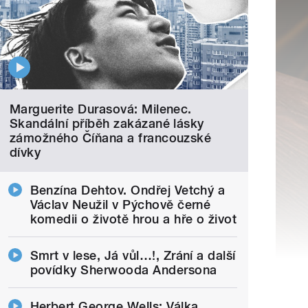
Marguerite Durasová: Milenec.
Skandální příběh zakázané lásky
zámožného Číňana a francouzské
dívky
Benzína Dehtov. Ondřej Vetchý a
Václav Neužil v Pýchově černé
komedii o životě hrou a hře o život
Smrt v lese, Já vůl…!, Zrání a další
povídky Sherwooda Andersona
Herbert George Wells: Válka