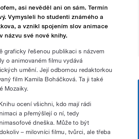
ofem, asi nevěděl ani on sám. Termín
ový. Vymysleli ho studenti známého a
kova, a vznikl spojením slov animace
l v názvu své nové knihy.
ě graficky řešenou publikaci s názvem
oly o animovaném filmu vydává
ických umění. Její odbornou redaktorkou
aný film Kamila Boháčková. Ta ji také
ké Mozaiky.
Knihu ocení všichni, kdo mají rádi
nimaci a přemýšlejí o ní, tedy
nimasofové dneška. Může to být
dokoliv – milovníci filmu, tvůrci, ale třeba