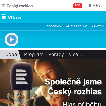
Přejít k hlavnímu obsahu
MENU
ŽIVĚ
PROGRAM
AUDIOARCHIV
KAMERY
Hudba
Program
Pořady
Více
…