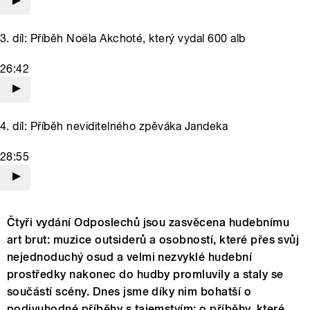
3. díl: Příběh Noëla Akchoté, který vydal 600 alb
26:42
4. díl: Příběh neviditelného zpěváka Jandeka
28:55
Čtyři vydání Odposlechů jsou zasvěcena hudebnímu
art brut: muzice outsiderů a osobností, které přes svůj
nejednoduchý osud a velmi nezvyklé hudební
prostředky nakonec do hudby promluvily a staly se
součástí scény. Dnes jsme díky nim bohatší o
podivuhodné příběhy s tajemstvím; o příběhy, které