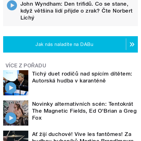
John Wyndham: Den trifidů. Co se stane,
když většina lidí přijde o zrak? Čte Norbert
Lichý
Jak nás naladíte na DABu
VÍCE Z POŘADU
Tichý duet rodičů nad spícím dítětem:
Autorská hudba v karanténě
Novinky alternativních scén: Tentokrát
The Magnetic Fields, Ed O'Brian a Greg
Fox
Ať žijí duchové! Vive les fantômes! Za
hudbou bubeníků Martina Brandlmayra