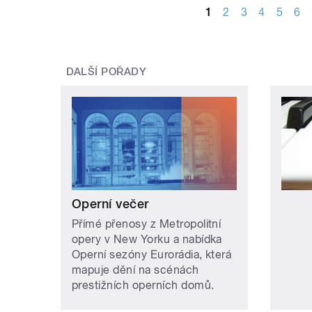
1
2
3
4
5
6
DALŠÍ POŘADY
Operní večer
Přímé přenosy z Metropolitní
opery v New Yorku a nabídka
Operní sezóny Eurorádia, která
mapuje dění na scénách
prestižních operních domů.