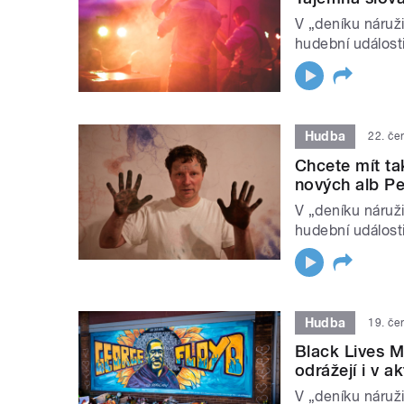
V „deníku náruž
hudební události
Hudba
22. če
Chcete mít t
nových alb Pe
V „deníku náruž
hudební události
Hudba
19. če
Black Lives M
odrážejí i v a
V „deníku náruž