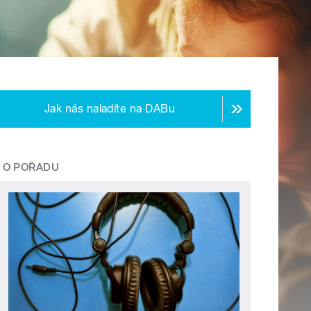
Jak nás naladíte na DABu
O POŘADU