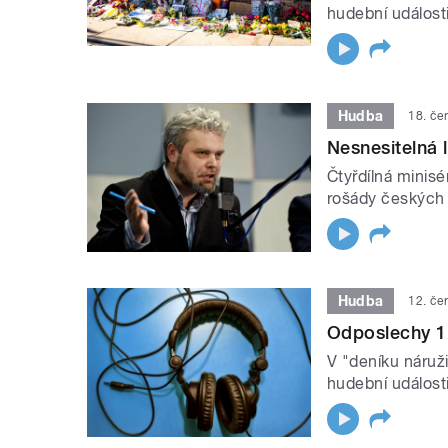
hudební události
Hudba
18. če
Nesnesitelná 
Čtyřdílná minisé
rošády českých v
Hudba
12. če
Odposlechy 1
V "deníku náruž
hudební události