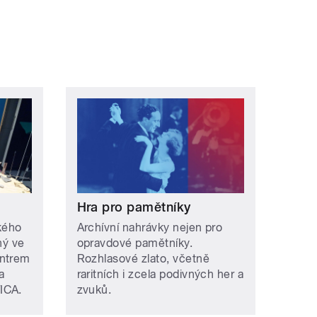
Hra pro pamětníky
ského
Archívní nahrávky nejen pro
ný ve
opravdové pamětníky.
entrem
Rozhlasové zlato, včetně
a
raritních i zcela podivných her a
ICA.
zvuků.