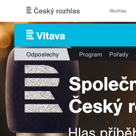
Přejít k hlavnímu obsahu
iRozhlas
Odposlechy
Program
Pořady