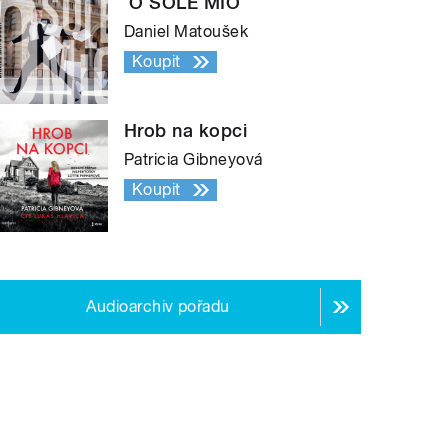
´O SOLE MIO
Daniel Matoušek
Koupit
Hrob na kopci
Patricia Gibneyová
Koupit
Audioarchiv pořadu