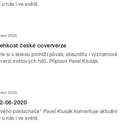
 u nás i ve světě.
rven 2020
lehkost české coververze
rie si s láskou prohlíží půvab, absurditu i významové
erzí světových hitů. Připravil Pavel Klusák.
rven 2020
2-06-2020
ivého posluchače" Pavel Klusák komentuje aktuální
 u nás i ve světě.