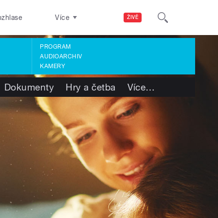
ozhlase
Více
ŽIVĚ
PROGRAM
AUDIOARCHIV
KAMERY
Dokumenty
Hry a četba
Více
…