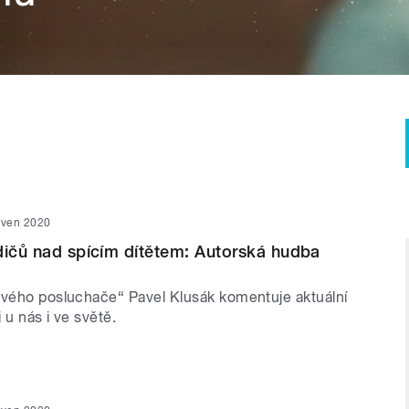
rven 2020
dičů nad spícím dítětem: Autorská hudba
ivého posluchače“ Pavel Klusák komentuje aktuální
 u nás i ve světě.