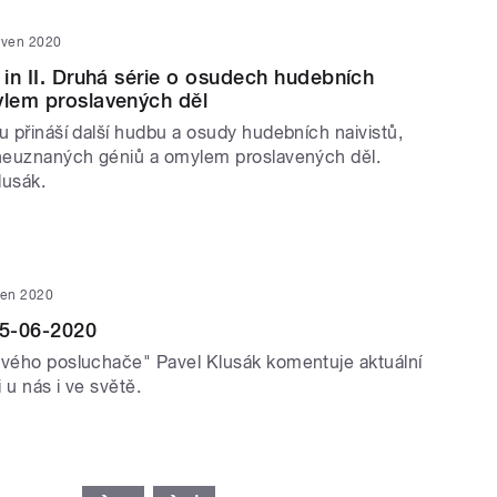
rven 2020
u in II. Druhá série o osudech hudebních
ylem proslavených děl
u přináší další hudbu a osudy hudebních naivistů,
zneuznaných géniů a omylem proslavených děl.
lusák.
ven 2020
5-06-2020
ivého posluchače" Pavel Klusák komentuje aktuální
 u nás i ve světě.