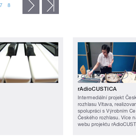
7
8
následující ›
poslední »
rAdioCUSTICA
Intermediální projekt Če
rozhlasu Vltava, realizova
spolupráci s Výrobním C
Českého rozhlasu. Více n
webu projektu rAdioCUST