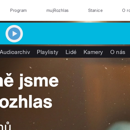
Program
mujRozhlas
Stanice
O r
Audioarchiv
Playlisty
Lidé
Kamery
O nás