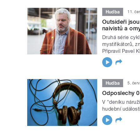
Hudba
11. če
Outsideři jso
naivistů a om
Druhá série cykl
mystifikátorů, 
Připravil Pavel K
Hudba
5. čer
Odposlechy 0
V "deníku náruž
hudební události
STRÁNKY