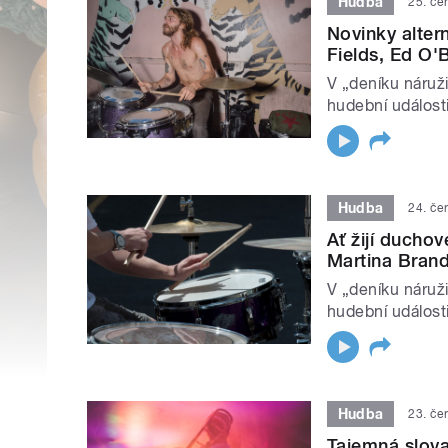
Hudba
25. če
Novinky alter
Fields, Ed O'
V „deníku náruž
hudební události
Hudba
24. če
Ať žijí ducho
Martina Brand
V „deníku náruž
hudební události
Hudba
23. če
Tajemná slov