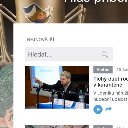
NEJNOVĚJŠÍ
Hudba
26. če
Tichý duet ro
v karanténě
V „deníku náruž
hudební události