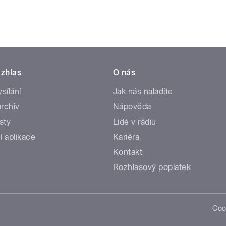
zhlas
O nás
ysílání
Jak nás naladíte
rchiv
Nápověda
sty
Lidé v rádiu
í aplikace
Kariéra
Kontakt
Rozhlasový poplatek
Coo