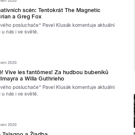
rven 2020
nativních scén: Tentokrát The Magnetic
Brian a Greg Fox
ivého posluchače“ Pavel Klusák komentuje aktuální
 u nás i ve světě.
rven 2020
vé! Vive les fantômes! Za hudbou bubeníků
lmayra a Willa Guthrieho
ivého posluchače“ Pavel Klusák komentuje aktuální
 u nás i ve světě.
rven 2020
a Talaqpo a Žiadba