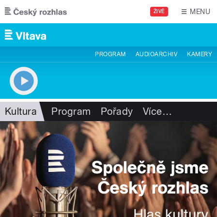
Přejít k hlavnímu obsahu
MENU
ŽIVĚ
PROGRAM
AUDIOARCHIV
KAMERY
Kultura
Program
Pořady
Více
…