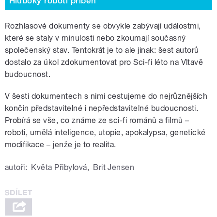
Hluboký robotí příběh
Rozhlasové dokumenty se obvykle zabývají událostmi,
které se staly v minulosti nebo zkoumají současný
společenský stav. Tentokrát je to ale jinak: šest autorů
dostalo za úkol zdokumentovat pro Sci-fi léto na Vltavě
budoucnost.
V šesti dokumentech s nimi cestujeme do nejrůznějších
končin představitelné i nepředstavitelné budoucnosti.
Probírá se vše, co známe ze sci-fi románů a filmů –
roboti, umělá inteligence, utopie, apokalypsa, genetické
modifikace – jenže je to realita.
autoři:
Květa Přibylová
,
Brit Jensen