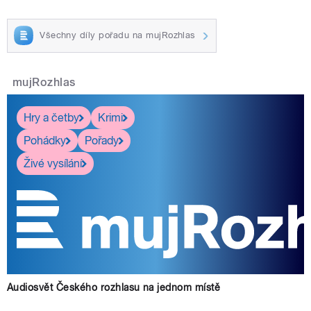
Všechny díly pořadu na mujRozhlas
mujRozhlas
Hry a četby
Krimi
Pohádky
Pořady
Živé vysílání
Audiosvět Českého rozhlasu na jednom místě