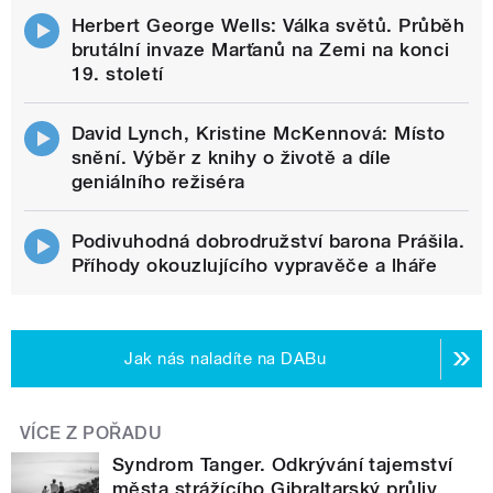
Herbert George Wells: Válka světů. Průběh
brutální invaze Marťanů na Zemi na konci
19. století
David Lynch, Kristine McKennová: Místo
snění. Výběr z knihy o životě a díle
geniálního režiséra
Podivuhodná dobrodružství barona Prášila.
Příhody okouzlujícího vypravěče a lháře
Jak nás naladíte na DABu
VÍCE Z POŘADU
Syndrom Tanger. Odkrývání tajemství
města strážícího Gibraltarský průliv