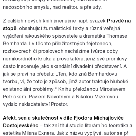
nadosobního smyslu, nad realitou a přeludy.
Z dalších nových knih jmenujme např. svazek
Pravdě na
stopě
, obsahující žurnalistické texty a různá veřejná
vyjádření rakouského spisovatele a dramatika Thomase
Bernharda. I v těchto příležitostných fejetonech,
rozhovorech či proslovech nacházíme tvůrce coby
nemilosrdného kritika a provokatéra, jenž své promluvy
často inscenuje jako skandální divadelní představení. A
jak se praví na přebalu: „Ten, kdo zná Bernhardovu
tvorbu, ví, že toto je způsob, jímž autor traktuje hluboké
existenciální problémy.“ Knihu přeloženou Miroslavem
Petříčkem, Pavlem Novotným a Nikolou Mizerovou
vydalo nakladatelství Prostor.
Afekt, sen a skutečnost v díle Fjodora Michajloviče
Dostojevského
– tak zní titul studie literárního teoretika a
estetika Milana Exnera. Jak z názvu vyplývá, autor se při