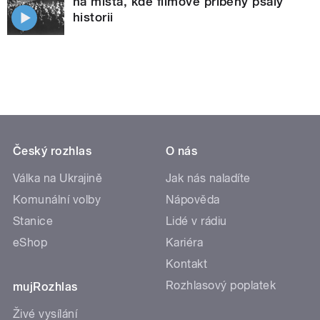
na místa, kde filmové příběhy psaly
historii
Český rozhlas
O nás
Válka na Ukrajině
Jak nás naladíte
Komunální volby
Nápověda
Stanice
Lidé v rádiu
eShop
Kariéra
Kontakt
Rozhlasový poplatek
mujRozhlas
Živé vysílání