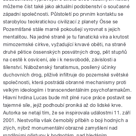
můžeme číst také jako aktuální podobenství o současné
západní společnosti. Půlstoletí po prvním kontaktu se
starobylou teokratickou civilizací z planety Össe se
Pozemšťané stále marně pokoušejí vyrovnat s jejich
mentalitou. Na jedné straně je tu fanatická víra a krutost
mimozemské církve, vyžadující krvavé oběti, na straně
druhé pětice össenských posvátných drog, pět stupňů
na cestě k osvícení, ale i k nesvobodě, závislosti a
šílenství. Náboženský fanatismus, posílený účinky
duchovních drog, plíživě infiltruje do pozemské světské
společnosti, která postrádá obranné mechanismy proti
velkým ideologiím i transcendentálním psychofarmakům.
Hlavní hrdina Lucas bude mít plné ruce práce postavit se
tajemné síle, jejíž podhoubí proniká až do lidské krve.
Autorka se netají tím, že se inspirovala událostmi 11. září
2001. Nestvořila však černobílý příběh o boji hodných a
zlých, nýbrž monumentální obrazné zamyšlení nad
rozdílnými přístupy k hodnotám, nad hledáním