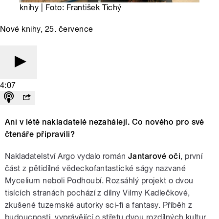
knihy | Foto: František Tichý
Nové knihy, 25. července
4:07
Ani v létě nakladatelé nezahálejí. Co nového pro své
čtenáře připravili?
Nakladatelství Argo vydalo román
Jantarové oči
, první
část z pětidílné vědeckofantastické ságy nazvané
Mycelium neboli Podhoubí. Rozsáhlý projekt o dvou
tisících stranách pochází z dílny Vilmy Kadlečkové,
zkušené tuzemské autorky sci-fi a fantasy. Příběh z
budoucnosti, vyprávějící o střetu dvou rozdílných kultur,