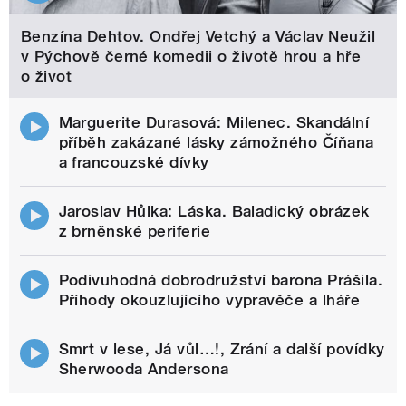
Benzína Dehtov. Ondřej Vetchý a Václav Neužil
v Pýchově černé komedii o životě hrou a hře
o život
Marguerite Durasová: Milenec. Skandální
příběh zakázané lásky zámožného Číňana
a francouzské dívky
Jaroslav Hůlka: Láska. Baladický obrázek
z brněnské periferie
Podivuhodná dobrodružství barona Prášila.
Příhody okouzlujícího vypravěče a lháře
Smrt v lese, Já vůl…!, Zrání a další povídky
Sherwooda Andersona