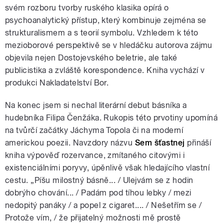
svém rozboru tvorby ruského klasika opírá o
psychoanalytický přístup, který kombinuje zejména se
strukturalismem a s teorií symbolu. Vzhledem k této
mezioborové perspektivě se v hledáčku autorova zájmu
objevila nejen Dostojevského beletrie, ale také
publicistika a zvláště korespondence. Kniha vychází v
produkci Nakladatelství Bor.
Na konec jsem si nechal literární debut básníka a
hudebníka Filipa Čenžáka. Rukopis této prvotiny upomíná
na tvůrčí začátky Jáchyma Topola či na moderní
americkou poezii. Navzdory názvu
Sem šťastnej
přináší
kniha výpověď rozervance, zmítaného citovými i
existenciálními poryvy, úpěnlivě však hledajícího vlastní
cestu. „Píšu milostný básně... / Ulejvám se z hodin
dobrýho chování... / Padám pod tíhou lebky / mezi
nedopitý panáky / a popel z cigaret.... / Nešetřím se /
Protože vím, / že přijatelný možnosti mě prostě