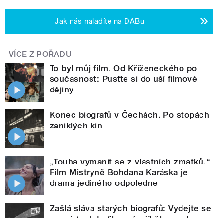
Jak nás naladíte na DABu
VÍCE Z POŘADU
To byl můj film. Od Kříženeckého po
současnost: Pusťte si do uší filmové
dějiny
Konec biografů v Čechách. Po stopách
zaniklých kin
„Touha vymanit se z vlastních zmatků.“
Film Mistryně Bohdana Karáska je
drama jediného odpoledne
Zašlá sláva starých biografů: Vydejte se