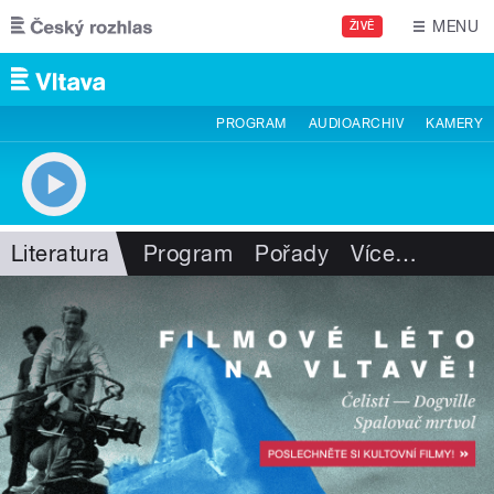
Přejít k hlavnímu obsahu
MENU
ŽIVĚ
PROGRAM
AUDIOARCHIV
KAMERY
Literatura
Program
Pořady
Více
…