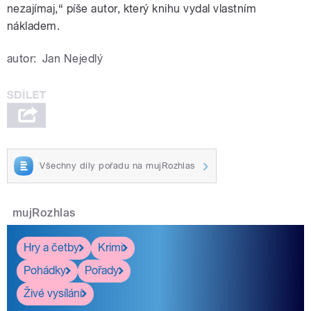
nezajímaj,“ píše autor, který knihu vydal vlastním
nákladem.
autor:
Jan Nejedlý
Všechny díly pořadu na mujRozhlas
mujRozhlas
Hry a četby
Krimi
Pohádky
Pořady
Živé vysílání