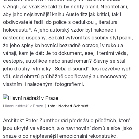
v Anglii, se však Sebald zuby nehty bránil. Nechtěl ani,
aby jeho nejslavnější knihu Austerlitz jak kritici, tak i
obdivovatelé řadili do police s cedulkou „literatura
holocaustu“. A jeho autorský vzdor byl nakonec i
částečně úspěšný. Sebald vytvořil tak osobitý styl psaní,
že jeho spisy knihovníci bezradně obracejí v rukou a
váhají, kam je dát: Je to dokument, esej, literární věda,
cestopis, autofikce nebo snad román? Slavný se stal
jeho dlouhý rytmický „Sebald-sound“, les rozvětvených
vět, sled obrazů průběžně doplňovaný a umocňovaný
vlastními i nalezenými fotografiemi.
Hlavní nádraží v Praze
|
foto:
Norbert Schmidt
Architekt Peter Zumthor rád přednáší o příbězích, které
jsou ukryté ve věcech, a o navrhování domů a sídel jako
snaze o co nejpřesnější emocionální rekonstrukci.