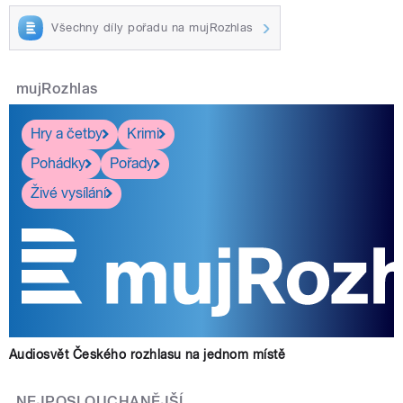
Všechny díly pořadu na mujRozhlas
mujRozhlas
Hry a četby
Krimi
Pohádky
Pořady
Živé vysílání
Audiosvět Českého rozhlasu na jednom místě
NEJPOSLOUCHANĚJŠÍ