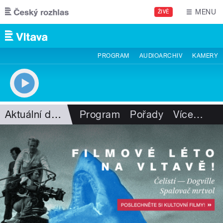
Přejít k hlavnímu obsahu
MENU
ŽIVĚ
PROGRAM
AUDIOARCHIV
KAMERY
Aktuální dění
Program
Pořady
Více
…