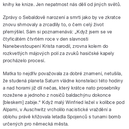
knihy ke knize. Jen nepatrnost nás dělí od jiných světů.
Zprávy o Sebaldově narození a smrti jako by ve zkratce
znovu shrnovaly a zrcadlily to, o čem celý život
přemýšlel. Sám si poznamenává: „Když jsem se ve
čtyřicátém čtvrtém roce v den slavnosti
Nanebevstoupení Krista narodil, zrovna kolem do
rozkvetlých májových polí za zvuků hasičské kapely
procházelo procesí.
Matka to nejdřív považovala za dobré znamení, netušila,
že studená planeta Saturn vládne konstelaci této hodiny
a nad horami již dlí nečas, který krátce nato prosebníky
rozežene a jednoho z nosičů baldachýnu dokonce
[bleskem] zabije.“ Když malý Winfried ležel v kolíbce pod
Alpami, v Auschwitz vrcholilo nacistické vraždění a
oblohu právě křižovala letadla Spojenců s tunami bomb
určených pro německá města.