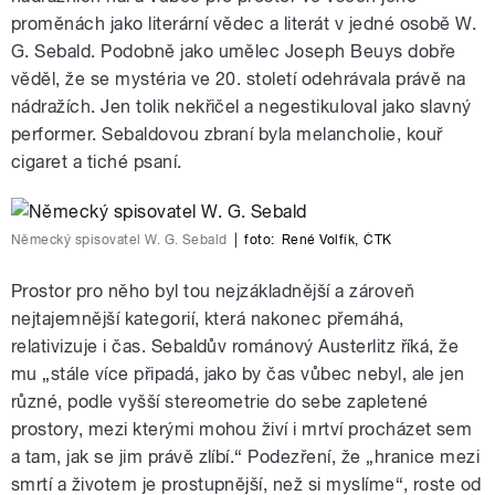
proměnách jako literární vědec a literát v jedné osobě W.
G. Sebald. Podobně jako umělec Joseph Beuys dobře
věděl, že se mystéria ve 20. století odehrávala právě na
nádražích. Jen tolik nekřičel a negestikuloval jako slavný
performer. Sebaldovou zbraní byla melancholie, kouř
cigaret a tiché psaní.
Německý spisovatel W. G. Sebald
|
foto:
René Volfík
,
ČTK
Prostor pro něho byl tou nejzákladnější a zároveň
nejtajemnější kategorií, která nakonec přemáhá,
relativizuje i čas. Sebaldův románový Austerlitz říká, že
mu „stále více připadá, jako by čas vůbec nebyl, ale jen
různé, podle vyšší stereometrie do sebe zapletené
prostory, mezi kterými mohou živí i mrtví procházet sem
a tam, jak se jim právě zlíbí.“ Podezření, že „hranice mezi
smrtí a životem je prostupnější, než si myslíme“, roste od