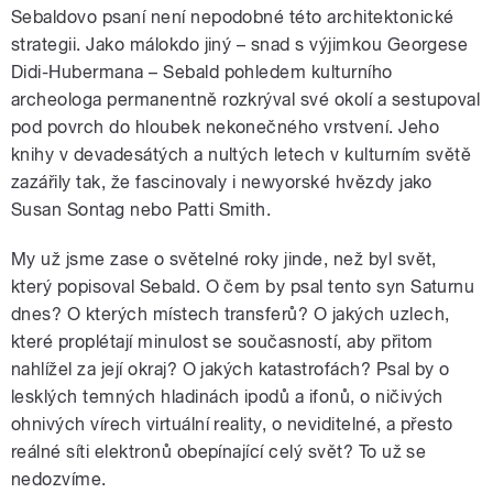
Sebaldovo psaní není nepodobné této architektonické
strategii. Jako málokdo jiný – snad s výjimkou Georgese
Didi-Hubermana – Sebald pohledem kulturního
archeologa permanentně rozkrýval své okolí a sestupoval
pod povrch do hloubek nekonečného vrstvení. Jeho
knihy v devadesátých a nultých letech v kulturním světě
zazářily tak, že fascinovaly i newyorské hvězdy jako
Susan Sontag nebo Patti Smith.
My už jsme zase o světelné roky jinde, než byl svět,
který popisoval Sebald. O čem by psal tento syn Saturnu
dnes? O kterých místech transferů? O jakých uzlech,
které proplétají minulost se současností, aby přitom
nahlížel za její okraj? O jakých katastrofách? Psal by o
lesklých temných hladinách ipodů a ifonů, o ničivých
ohnivých vírech virtuální reality, o neviditelné, a přesto
reálné síti elektronů obepínající celý svět? To už se
nedozvíme.