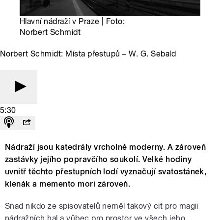
Hlavní nádraží v Praze | Foto:
Norbert Schmidt
Norbert Schmidt: Místa přestupů – W. G. Sebald
5:30
Nádraží jsou katedrály vrcholné moderny. A zároveň
zastávky jejího popravčího soukolí. Velké hodiny
uvnitř těchto přestupních lodí vyznačují svatostánek,
klenák a memento mori zároveň.
Snad nikdo ze spisovatelů neměl takový cit pro magii
nádražních hal a vůbec pro prostor ve všech jeho