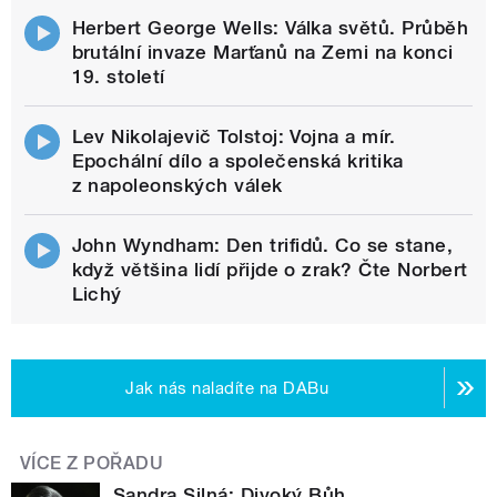
Herbert George Wells: Válka světů. Průběh
brutální invaze Marťanů na Zemi na konci
19. století
Lev Nikolajevič Tolstoj: Vojna a mír.
Epochální dílo a společenská kritika
z napoleonských válek
John Wyndham: Den trifidů. Co se stane,
když většina lidí přijde o zrak? Čte Norbert
Lichý
Jak nás naladíte na DABu
VÍCE Z POŘADU
Sandra Silná: Divoký Bůh