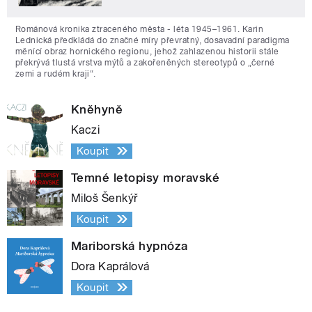
Románová kronika ztraceného města - léta 1945–1961. Karin
Lednická předkládá do značné míry převratný, dosavadní paradigma
měnící obraz hornického regionu, jehož zahlazenou historii stále
překrývá tlustá vrstva mýtů a zakořeněných stereotypů o „černé
zemi a rudém kraji“.
Kněhyně
Kaczi
Koupit
Temné letopisy moravské
Miloš Šenkýř
Koupit
Mariborská hypnóza
Dora Kaprálová
Koupit