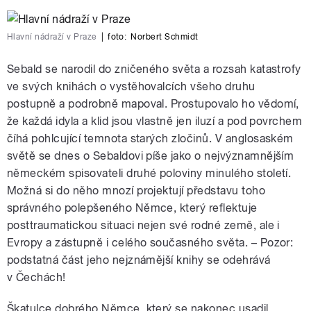
Hlavní nádraží v Praze
|
foto:
Norbert Schmidt
Sebald se narodil do zničeného světa a rozsah katastrofy
ve svých knihách o vystěhovalcích všeho druhu
postupně a podrobně mapoval. Prostupovalo ho vědomí,
že každá idyla a klid jsou vlastně jen iluzí a pod povrchem
číhá pohlcující temnota starých zločinů. V anglosaském
světě se dnes o Sebaldovi píše jako o nejvýznamnějším
německém spisovateli druhé poloviny minulého století.
Možná si do něho mnozí projektují představu toho
správného polepšeného Němce, který reflektuje
posttraumatickou situaci nejen své rodné země, ale i
Evropy a zástupně i celého současného světa. – Pozor:
podstatná část jeho nejznámější knihy se odehrává
v Čechách!
Škatulce dobrého Němce, který se nakonec usadil