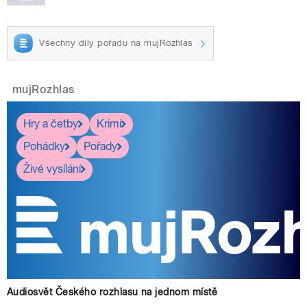
Všechny díly pořadu na mujRozhlas
mujRozhlas
Hry a četby
Krimi
Pohádky
Pořady
Živé vysílání
Audiosvět Českého rozhlasu na jednom místě