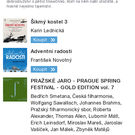
dobrodružství s pěticí trosečníků, kteří na něm našli útočiště, a
hlavně nejedno tajemství.
Šikmý kostel 3
Karin Lednická
Koupit
Adventní radosti
František Novotný
Koupit
PRAŽSKÉ JARO - PRAGUE SPRING
FESTIVAL - GOLD EDITION vol. 7
Bedřich Smetana, Česká filharmonie,
Wolfgang Sawallisch, Johannes Brahms,
Pražský filharmonický sbor, Roberta
Alexander, Thomas Allen, Lubomír Mátl,
Erich Leinsdorf, Miroslav Mareš, Jaroslav
Vašíček, Jan Málek, Zbyněk Matějů