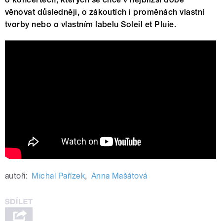
věnovat důsledněji, o zákoutích i proměnách vlastní
tvorby nebo o vlastním labelu Soleil et Pluie.
Expedition (feat. David Dorůžka, Martin
Kocián & Michał Wierzgoń)
autoři:
Michal Pařízek
,
Anna Mašátová