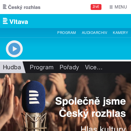
Přejít k hlavnímu obsahu
MENU
ŽIVĚ
PROGRAM
AUDIOARCHIV
KAMERY
Hudba
Program
Pořady
Více
…