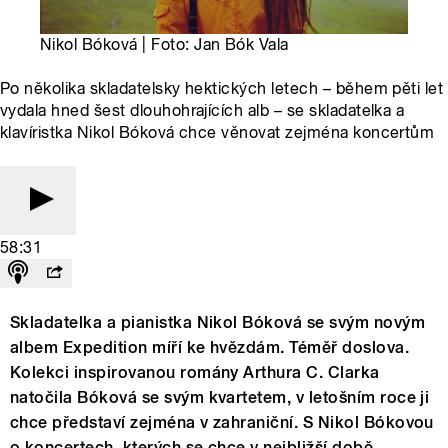
Nikol Bóková | Foto: Jan Bók Vala
Po několika skladatelsky hektických letech – během pěti let
vydala hned šest dlouhohrajících alb – se skladatelka a
klavíristka Nikol Bóková chce věnovat zejména koncertům
58:31
Skladatelka a pianistka Nikol Bóková se svým novým
albem Expedition míří ke hvězdám. Téměř doslova.
Kolekci inspirovanou romány Arthura C. Clarka
natočila Bóková se svým kvartetem, v letošním roce ji
chce představí zejména v zahraniční. S Nikol Bókovou
o koncertech, kterých se chce v nejbližší době