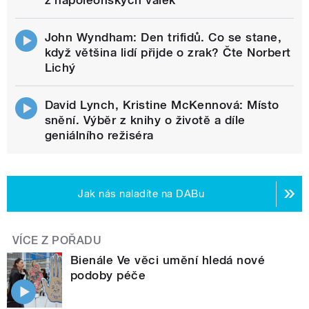
z napoleonských válek
John Wyndham: Den trifidů. Co se stane,
když většina lidí přijde o zrak? Čte Norbert
Lichý
David Lynch, Kristine McKennová: Místo
snění. Výběr z knihy o životě a díle
geniálního režiséra
Jak nás naladíte na DABu
VÍCE Z POŘADU
Bienále Ve věci umění hledá nové
podoby péče