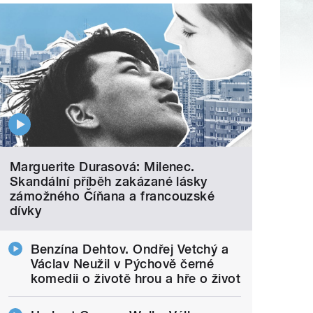
Marguerite Durasová: Milenec.
Skandální příběh zakázané lásky
zámožného Číňana a francouzské
dívky
Benzína Dehtov. Ondřej Vetchý a
Václav Neužil v Pýchově černé
komedii o životě hrou a hře o život