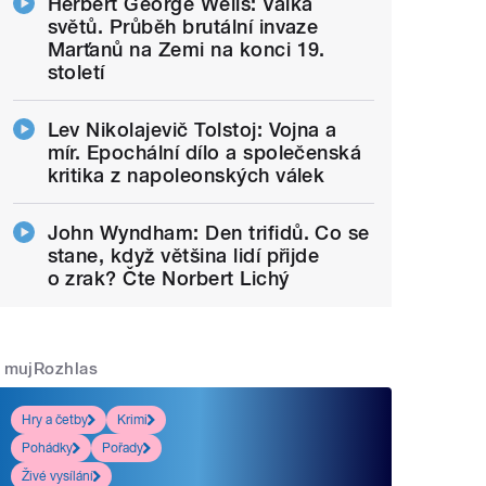
Herbert George Wells: Válka
světů. Průběh brutální invaze
Marťanů na Zemi na konci 19.
století
Lev Nikolajevič Tolstoj: Vojna a
mír. Epochální dílo a společenská
kritika z napoleonských válek
John Wyndham: Den trifidů. Co se
stane, když většina lidí přijde
o zrak? Čte Norbert Lichý
mujRozhlas
Hry a četby
Krimi
Pohádky
Pořady
Živé vysílání