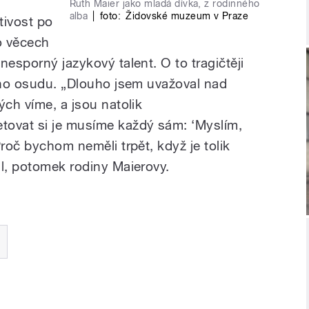
Ruth Maier jako mladá dívka, z rodinného
alba
|
foto:
Židovské muzeum v Praze
tivost po
o věcech
nesporný jazykový talent. O to tragičtěji
jího osudu. „Dlouho jsem uvažoval nad
ých víme, a jsou natolik
tovat si je musíme každý sám:
‘
Myslím,
Proč bychom neměli trpět, když je tolik
hl, potomek rodiny Maierovy.