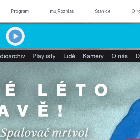
Program
mujRozhlas
Stanice
O r
dioarchiv
Playlisty
Lidé
Kamery
O nás
D