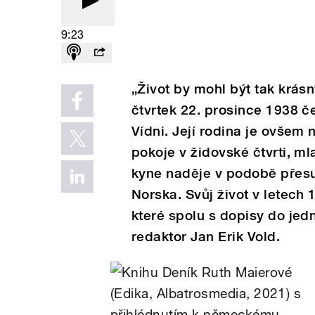
9:23
„Život by mohl být tak krásn
čtvrtek 22. prosince 1938 č
Vídni. Její rodina je ovšem
pokoje v židovské čtvrti, m
kyne naděje v podobě přesu
Norska. Svůj život v letec
které spolu s dopisy do jed
redaktor Jan Erik Vold.