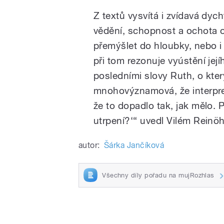
Z textů vysvítá i zvídavá dych
vědění, schopnost a ochota 
přemýšlet do hloubky, nebo i 
při tom rezonuje vyústění je
posledními slovy Ruth, o kter
mnohovýznamová, že interpre
že to dopadlo tak, jak mělo. 
utrpení?‘“ uvedl Vilém Reinö
autor:
Šárka Jančíková
Všechny díly pořadu na mujRozhlas