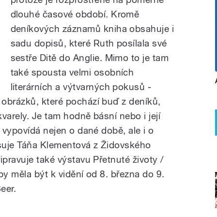
dlouhé časové období. Kromě
deníkových záznamů kniha obsahuje i
sadu dopisů, které Ruth posílala své
sestře Ditě do Anglie. Mimo to je tam
také spousta velmi osobních
literárních a výtvarných pokusů
‒
obrázků, které pochází buď z deníků,
varely. Je tam hodně básní nebo i její
y vypovídá nejen o dané době, ale i o
isuje Táňa Klementová z Židovského
ipravuje také výstavu Přetnuté životy /
by měla být k vidění od 8. března do 9.
eer.