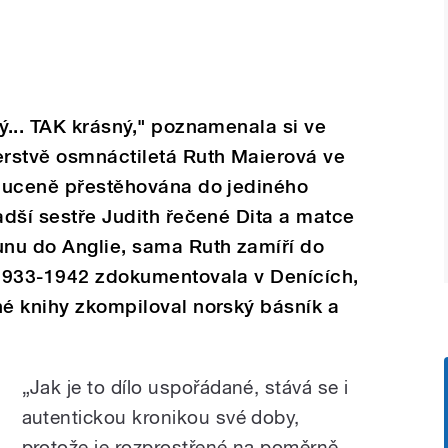
ý... TAK krásný," poznamenala si ve
erstvě osmnáctiletá Ruth Maierová ve
 nuceně přestěhována do jediného
ladší sestře Judith řečené Dita a matce
nu do Anglie, sama Ruth zamíří do
h 1933-1942 zdokumentovala v Denících,
né knihy zkompiloval norský básník a
„Jak je to dílo uspořádané, stává se i
autentickou kronikou své doby,
protože je rozprostřené na poměrně