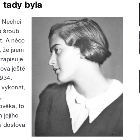
 tady byla
. Nechci
o šroub
ít. A něco
 že jsem
 zapisuje
ova ještě
1934.
o vykonat,
,
ověka, to
 jejího
sů doslova