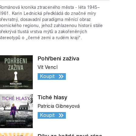
Románová kronika ztraceného města - léta 1945–
1961. Karin Lednická předkládá do značné míry
převratný, dosavadní paradigma měnící obraz
hornického regionu, jehož zahlazenou historii stále
překrývá tlustá vrstva mýtů a zakořeněných
stereotypů o „černé zemi a rudém kraji“.
Pohřbeni zaživa
Vít Vencl
Koupit
Tiché hlasy
Patricia Gibneyová
Koupit