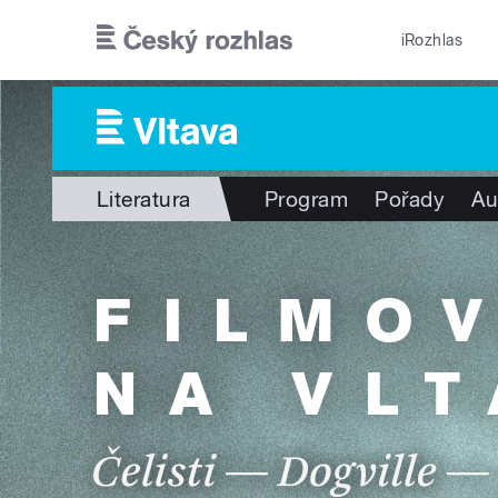
Přejít k hlavnímu obsahu
iRozhlas
Literatura
Program
Pořady
Au