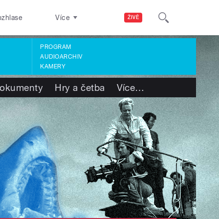
ozhlase
Více
ŽIVĚ
PROGRAM
AUDIOARCHIV
KAMERY
okumenty
Hry a četba
Více
…