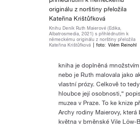
Knihu Deník Ruth Maierové (Edika,
Albatrosmedia, 2021) s přihlédnutím k
německému originálu z norštiny přeložila
Kateřina Krištůfková
|
foto:
Vilém Reinohl
kniha je doplněná množstvím 
nebo je Ruth malovala jako ak
vlastní prózy. Celkově to ted
hloubce její osobnosti,“ pop
muzea v Praze. To ke knize př
Archy rodiny Maierovy, která 
května v brněnské Vile Löw-B