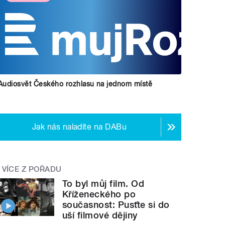
Audiosvět Českého rozhlasu na jednom místě
Jak nás naladíte na DABu
VÍCE Z POŘADU
To byl můj film. Od
Kříženeckého po
současnost: Pusťte si do
uší filmové dějiny