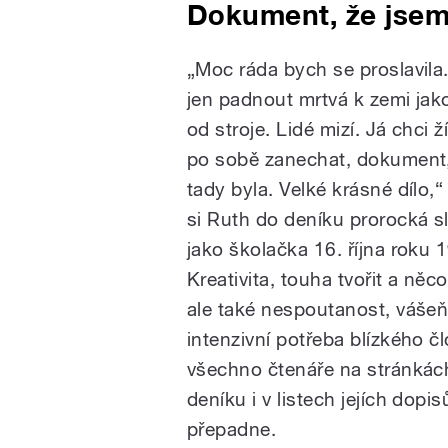
Dokument, že jsem
„Moc ráda bych se proslavila
jen padnout mrtvá k zemi jak
od stroje. Lidé mizí. Já chci ž
po sobě zanechat, dokument,
tady byla. Velké krásné dílo,“
si Ruth do deníku prorocká sl
jako školačka 16. října roku 
Kreativita, touha tvořit a něc
ale také nespoutanost, vášeň
intenzivní potřeba blízkého čl
všechno čtenáře na stránkách
deníku i v listech jejích dopi
přepadne.