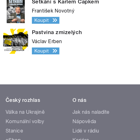
Setkání s Karlem Čapkem
František Novotný
Koupit
Pastvina zmizelých
Václav Erben
Koupit
Český rozhlas
O nás
Válka na Ukrajině
Jak nás naladíte
Komunální volby
Nápověda
Stanice
Lidé v rádiu