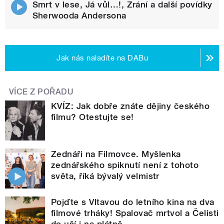
Smrt v lese, Já vůl…!, Zrání a další povídky
Sherwooda Andersona
Jak nás naladíte na DABu
VÍCE Z POŘADU
KVÍZ: Jak dobře znáte dějiny českého
filmu? Otestujte se!
Zednáři na Filmovce. Myšlenka
zednářského spiknutí není z tohoto
světa, říká bývalý velmistr
Pojďte s Vltavou do letního kina na dva
filmové trháky! Spalovač mrtvol a Čelisti
do uší i na plátně