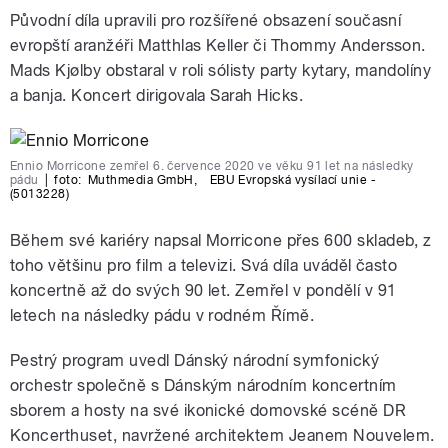
Původní díla upravili pro rozšířené obsazení současní
evropští aranžéři Matthlas Keller či Thommy Andersson.
Mads Kjølby obstaral v roli sólisty party kytary, mandolíny
a banja. Koncert dirigovala Sarah Hicks.
Ennio Morricone zemřel 6. července 2020 ve věku 91 let na následky
pádu
|
foto:
Muthmedia GmbH
,
EBU Evropská vysílací unie -
(5013228)
Během své kariéry napsal Morricone přes 600 skladeb, z
toho většinu pro film a televizi. Svá díla uváděl často
koncertně až do svých 90 let. Zemřel v pondělí v 91
letech na následky pádu v rodném Římě.
Pestrý program uvedl Dánský národní symfonický
orchestr společně s Dánským národním koncertním
sborem a hosty na své ikonické domovské scéně DR
Koncerthuset, navržené architektem Jeanem Nouvelem.