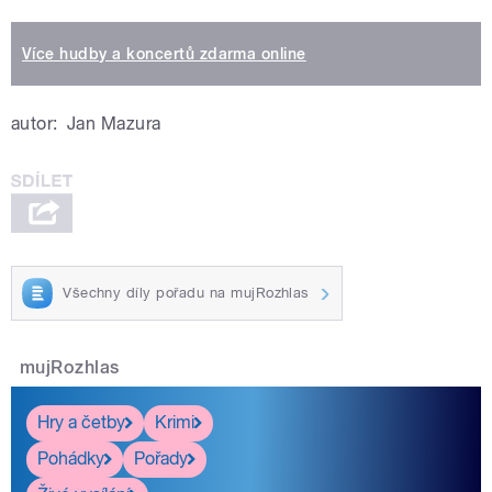
Více hudby a koncertů zdarma online
autor:
Jan Mazura
Všechny díly pořadu na mujRozhlas
mujRozhlas
Hry a četby
Krimi
Pohádky
Pořady