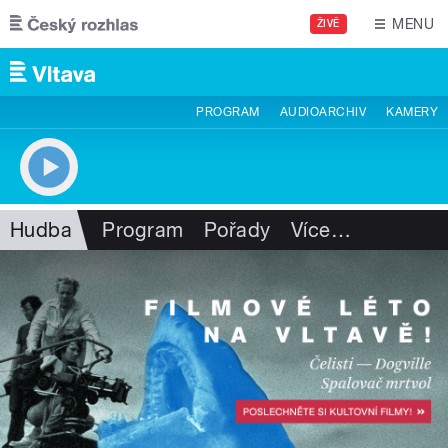
Přejít k hlavnímu obsahu
MENU
ŽIVĚ
PROGRAM
AUDIOARCHIV
KAMERY
Hudba
Program
Pořady
Více
…