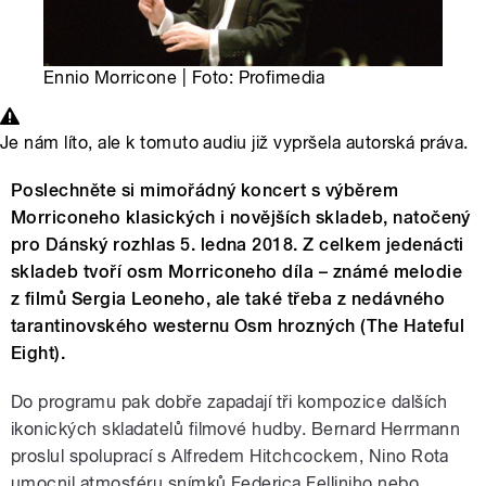
Ennio Morricone | Foto: Profimedia
Je nám líto, ale k tomuto audiu již vypršela autorská práva.
Poslechněte si mimořádný koncert s výběrem
Morriconeho klasických i novějších skladeb, natočený
pro Dánský rozhlas 5. ledna 2018. Z celkem jedenácti
skladeb tvoří osm Morriconeho díla – známé melodie
z filmů Sergia Leoneho, ale také třeba z nedávného
tarantinovského westernu Osm hrozných (The Hateful
Eight).
Do programu pak dobře zapadají tři kompozice dalších
ikonických skladatelů filmové hudby. Bernard Herrmann
proslul spoluprací s Alfredem Hitchcockem, Nino Rota
umocnil atmosféru snímků Federica Felliniho nebo