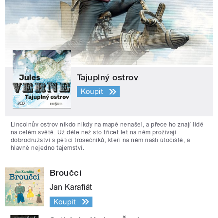
Tajuplný ostrov
Koupit
Lincolnův ostrov nikdo nikdy na mapě nenašel, a přece ho znají lidé
na celém světě. Už déle než sto třicet let na něm prožívají
dobrodružství s pěticí trosečníků, kteří na něm našli útočiště, a
hlavně nejedno tajemství.
Broučci
Jan Karafiát
Koupit