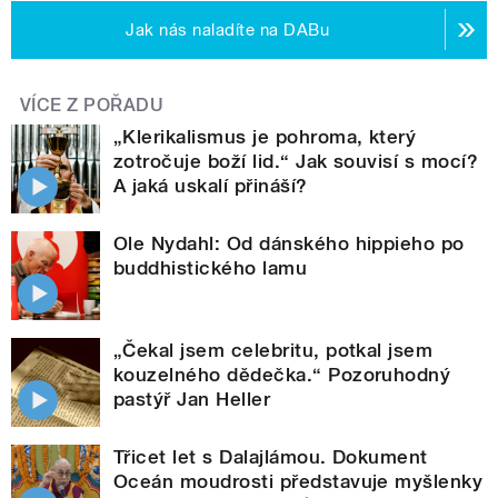
Jak nás naladíte na DABu
VÍCE Z POŘADU
„Klerikalismus je pohroma, který
zotročuje boží lid.“ Jak souvisí s mocí?
A jaká uskalí přináší?
Ole Nydahl: Od dánského hippieho po
buddhistického lamu
„Čekal jsem celebritu, potkal jsem
kouzelného dědečka.“ Pozoruhodný
pastýř Jan Heller
Třicet let s Dalajlámou. Dokument
Oceán moudrosti představuje myšlenky