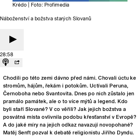
Krédo | Foto: Profimedia
Náboženství a božstva starých Slovanů
28:58
Chodili po této zemi dávno před námi. Chovali úctu ke
stromům, hájům, řekám i potokům. Uctívali Peruna,
Černoboha nebo Svantovita. Dnes po nich zůstalo jen
pramálo památek, ale o to více mýtů a legend. Kdo
byli staří Slované? V co věřili? Jak jejich božstva a
posvátná místa ovlivnila podobu křesťanství v Evropě?
A do jaké míry na jejich odkaz navazují novopohané?
Matěj Senft pozval k debatě religionistu Jiřího Dyndu.