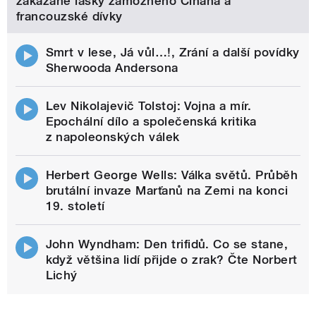
zakázané lásky zámožného Číňana a
francouzské dívky
Smrt v lese, Já vůl…!, Zrání a další povídky
Sherwooda Andersona
Lev Nikolajevič Tolstoj: Vojna a mír.
Epochální dílo a společenská kritika
z napoleonských válek
Herbert George Wells: Válka světů. Průběh
brutální invaze Marťanů na Zemi na konci
19. století
John Wyndham: Den trifidů. Co se stane,
když většina lidí přijde o zrak? Čte Norbert
Lichý