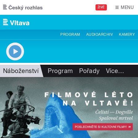
Přejít k hlavnímu obsahu
MENU
ŽIVĚ
PROGRAM
AUDIOARCHIV
KAMERY
Náboženství
Program
Pořady
Více
…