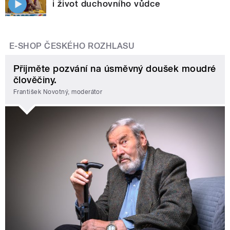
i život duchovního vůdce
E-SHOP ČESKÉHO ROZHLASU
Přijměte pozvání na úsměvný doušek moudré
člověčiny.
František Novotný, moderátor