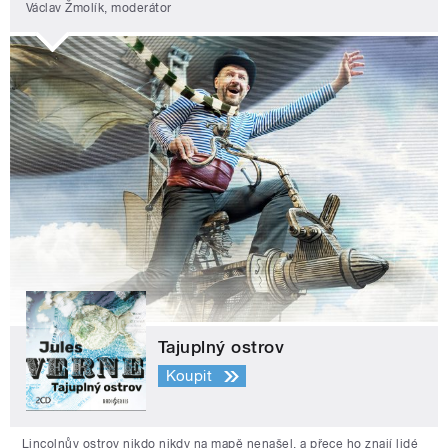
Václav Žmolík, moderátor
Tajuplný ostrov
Koupit
Lincolnův ostrov nikdo nikdy na mapě nenašel, a přece ho znají lidé