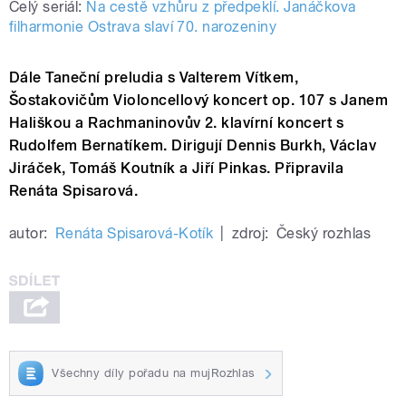
Celý seriál:
Na cestě vzhůru z předpeklí. Janáčkova
filharmonie Ostrava slaví 70. narozeniny
Dále Taneční preludia s Valterem Vítkem,
Šostakovičům Violoncellový koncert op. 107 s Janem
Hališkou a Rachmaninovův 2. klavírní koncert s
Rudolfem Bernatíkem. Dirigují Dennis Burkh, Václav
Jiráček, Tomáš Koutník a Jiří Pinkas. Připravila
Renáta Spisarová.
autor:
Renáta Spisarová-Kotík
|
zdroj:
Český rozhlas
Všechny díly pořadu na mujRozhlas