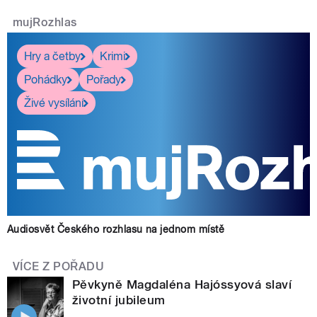
mujRozhlas
Hry a četby
Krimi
Pohádky
Pořady
Živé vysílání
Audiosvět Českého rozhlasu na jednom místě
VÍCE Z POŘADU
Pěvkyně Magdaléna Hajóssyová slaví
životní jubileum