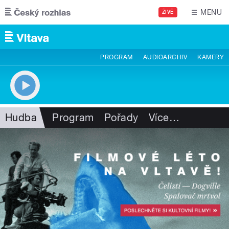
Přejít k hlavnímu obsahu
MENU
ŽIVĚ
PROGRAM
AUDIOARCHIV
KAMERY
Hudba
Program
Pořady
Více
…