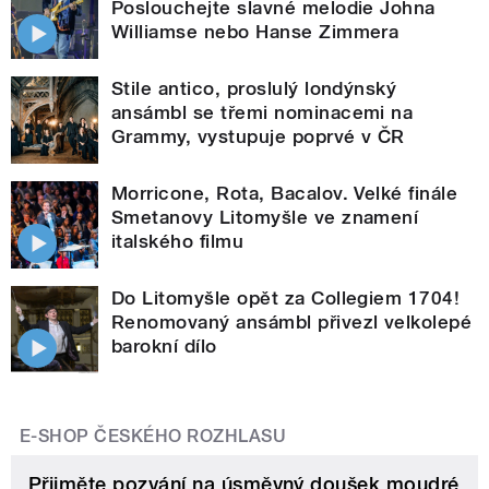
Poslouchejte slavné melodie Johna
Williamse nebo Hanse Zimmera
Stile antico, proslulý londýnský
ansámbl se třemi nominacemi na
Grammy, vystupuje poprvé v ČR
Morricone, Rota, Bacalov. Velké finále
Smetanovy Litomyšle ve znamení
italského filmu
Do Litomyšle opět za Collegiem 1704!
Renomovaný ansámbl přivezl velkolepé
barokní dílo
E-SHOP ČESKÉHO ROZHLASU
Přijměte pozvání na úsměvný doušek moudré