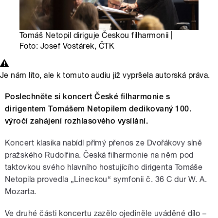
Tomáš Netopil diriguje Českou filharmonii |
Foto: Josef Vostárek, ČTK
Je nám líto, ale k tomuto audiu již vypršela autorská práva.
Poslechněte si koncert České filharmonie s
dirigentem Tomášem Netopilem dedikovaný 100.
výročí zahájení rozhlasového vysílání.
Koncert klasika nabídl přímý přenos ze Dvořákovy síně
pražského Rudolfina. Česká filharmonie na něm pod
taktovkou svého hlavního hostujícího dirigenta Tomáše
Netopila provedla „Lineckou“ symfonii č. 36 C dur W. A.
Mozarta.
Ve druhé části koncertu zazělo ojediněle uváděné dílo –