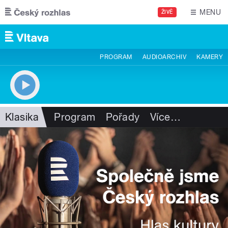
Přejít k hlavnímu obsahu
MENU
ŽIVĚ
PROGRAM
AUDIOARCHIV
KAMERY
Klasika
Program
Pořady
Více
…