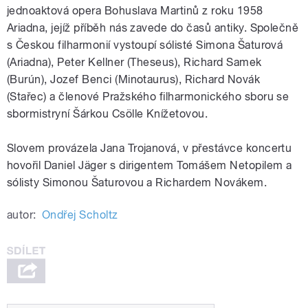
jednoaktová opera Bohuslava Martinů z roku 1958
Ariadna, jejíž příběh nás zavede do časů antiky. Společně
s Českou filharmonií vystoupí sólisté Simona Šaturová
(Ariadna), Peter Kellner (Theseus), Richard Samek
(Burún), Jozef Benci (Minotaurus), Richard Novák
(Stařec) a členové Pražského filharmonického sboru se
sbormistryní Šárkou Csölle Knížetovou.
Slovem provázela Jana Trojanová, v přestávce koncertu
hovořil Daniel Jäger s dirigentem Tomášem Netopilem a
sólisty Simonou Šaturovou a Richardem Novákem.
autor:
Ondřej Scholtz