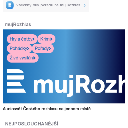
Všechny díly pořadu na mujRozhlas
mujRozhlas
Hry a četby
Krimi
Pohádky
Pořady
Živé vysílání
Audiosvět Českého rozhlasu na jednom místě
NEJPOSLOUCHANĚJŠÍ