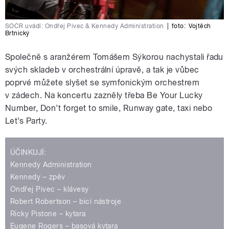
SOČR uvádí: Ondřej Pivec & Kennedy Administration
|
foto:
Vojtěch
Brtnický
Společně s aranžérem Tomášem Sýkorou nachystali řadu
svých skladeb v orchestrální úpravě, a tak je vůbec
poprvé můžete slyšet se symfonickým orchestrem
v zádech. Na koncertu zazněly třeba Be Your Lucky
Number, Don’t forget to smile, Runway gate, taxi nebo
Let’s Party.
ÚČINKUJÍ:
Kennedy Administration
Kennedy – zpěv
Ondřej Pivec – klávesy
Robert Robertson – bicí nástroje
Ricky Pistone – kytara
Eugene Rogers – basová kytara