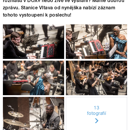
rozhlasu v DOX+ nebo živě ve vysílání? Máme dobrou
zprávu. Stanice Vltava od nynějška nabízí záznam
tohoto vystoupení k poslechu!
13
fotografií