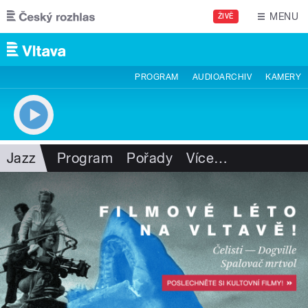
Přejít k hlavnímu obsahu
MENU
ŽIVĚ
PROGRAM
AUDIOARCHIV
KAMERY
Jazz
Program
Pořady
Více
…