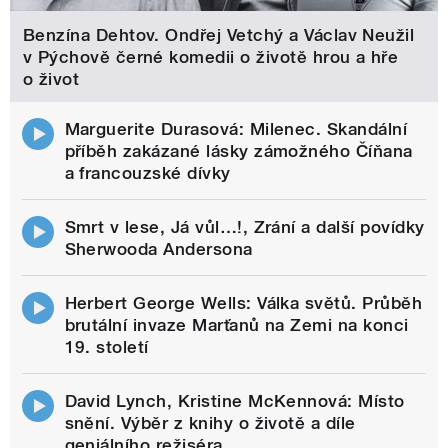
Benzína Dehtov. Ondřej Vetchý a Václav Neužil
v Pýchově černé komedii o životě hrou a hře
o život
Marguerite Durasová: Milenec. Skandální
příběh zakázané lásky zámožného Číňana
a francouzské dívky
Smrt v lese, Já vůl…!, Zrání a další povídky
Sherwooda Andersona
Herbert George Wells: Válka světů. Průběh
brutální invaze Marťanů na Zemi na konci
19. století
David Lynch, Kristine McKennová: Místo
snění. Výběr z knihy o životě a díle
geniálního režiséra