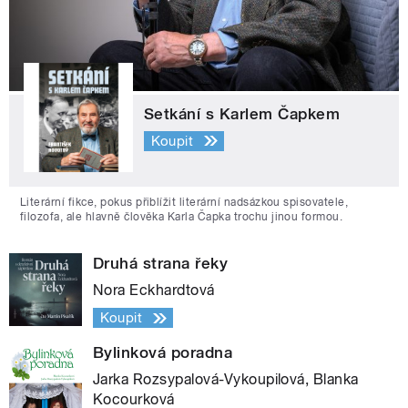
Setkání s Karlem Čapkem
Koupit
Literární fikce, pokus přiblížit literární nadsázkou spisovatele,
filozofa, ale hlavně člověka Karla Čapka trochu jinou formou.
Druhá strana řeky
Nora Eckhardtová
Koupit
Bylinková poradna
Jarka Rozsypalová-Vykoupilová, Blanka
Kocourková