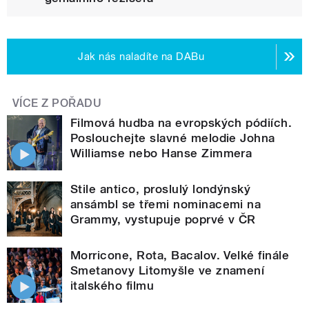
Jak nás naladíte na DABu
VÍCE Z POŘADU
Filmová hudba na evropských pódiích.
Poslouchejte slavné melodie Johna
Williamse nebo Hanse Zimmera
Stile antico, proslulý londýnský
ansámbl se třemi nominacemi na
Grammy, vystupuje poprvé v ČR
Morricone, Rota, Bacalov. Velké finále
Smetanovy Litomyšle ve znamení
italského filmu