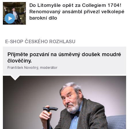
Do Litomyšle opět za Collegiem 1704!
Renomovaný ansámbl přivezl velkolepé
barokní dílo
E-SHOP ČESKÉHO ROZHLASU
Přijměte pozvání na úsměvný doušek moudré
člověčiny.
František Novotný, moderátor