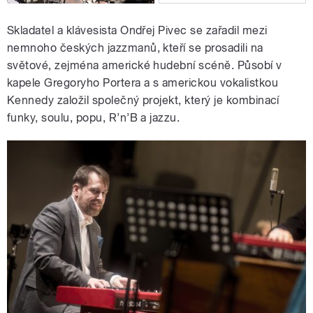
Skladatel a klávesista Ondřej Pivec se zařadil mezi
nemnoho českých jazzmanů, kteří se prosadili na
světové, zejména americké hudební scéně. Působí v
kapele Gregoryho Portera a s americkou vokalistkou
Kennedy založil společný projekt, který je kombinací
funky, soulu, popu, R’n’B a jazzu.