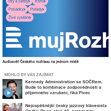
Hry a četby
Krimi
Pohádky
Pořady
Živé vysílání
Audiosvět Českého rozhlasu na jednom místě
MOHLO BY VÁS ZAJÍMAT
Kennedy Administration se SOČRem.
Bude to kombinace zodpovědnosti a
příjemného vzrušení, říká Pivec
Nejúspěšnější český jazzový klávesista