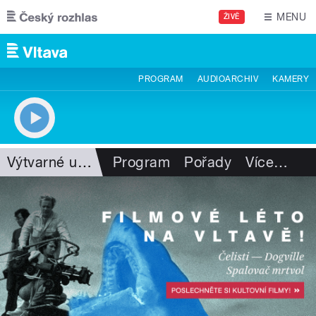
Přejít k hlavnímu obsahu
MENU
ŽIVĚ
PROGRAM
AUDIOARCHIV
KAMERY
Výtvarné umění
Program
Pořady
Více
…