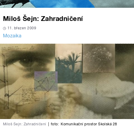
Miloš Šejn: Zahradničení
11. březen 2009
Mozaika
Miloš Šejn: Zahradničení
|
foto:
Komunikační prostor Školská 28