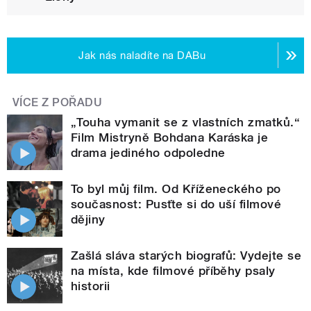
Jak nás naladíte na DABu
VÍCE Z POŘADU
„Touha vymanit se z vlastních zmatků.“
Film Mistryně Bohdana Karáska je
drama jediného odpoledne
To byl můj film. Od Kříženeckého po
současnost: Pusťte si do uší filmové
dějiny
Zašlá sláva starých biografů: Vydejte se
na místa, kde filmové příběhy psaly
historii