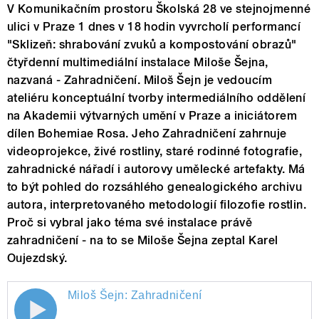
V Komunikačním prostoru Školská 28 ve stejnojmenné
ulici v Praze 1 dnes v 18 hodin vyvrcholí performancí
"Sklizeň: shrabování zvuků a kompostování obrazů"
čtyřdenní multimediální instalace Miloše Šejna,
nazvaná - Zahradničení. Miloš Šejn je vedoucím
ateliéru konceptuální tvorby intermediálního oddělení
na Akademii výtvarných umění v Praze a iniciátorem
dílen Bohemiae Rosa. Jeho Zahradničení zahrnuje
videoprojekce, živé rostliny, staré rodinné fotografie,
zahradnické nářadí i autorovy umělecké artefakty. Má
to být pohled do rozsáhlého genealogického archivu
autora, interpretovaného metodologií filozofie rostlin.
Proč si vybral jako téma své instalace právě
zahradničení - na to se Miloše Šejna zeptal Karel
Oujezdský.
Miloš Šejn: Zahradničení
Miloš Šejn: Zahradničení