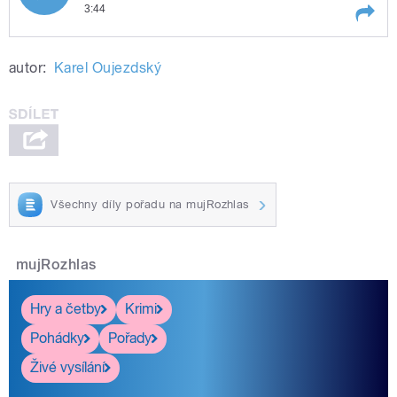
3:44
Play /
Miloš Šejn: Zahradničení
autor:
Karel Oujezdský
Všechny díly pořadu na mujRozhlas
pause
mujRozhlas
Hry a četby
Krimi
Pohádky
Pořady
Živé vysílání