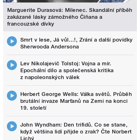
Marguerite Durasová: Milenec. Skandální příběh
zakázané lásky zámožného Číňana a
francouzské dívky
Smrt v lese, Já vůl…!, Zrání a další povídky
Sherwooda Andersona
Lev Nikolajevič Tolstoj: Vojna a mír.
Epochální dílo a společenská kritika
z napoleonských válek
Herbert George Wells: Válka světů. Průběh
brutální invaze Marťanů na Zemi na konci
19. století
John Wyndham: Den trifidů. Co se stane,
když většina lidí přijde o zrak? Čte Norbert
Lichý